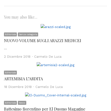
You may also like...
Editoriale
Senza categoria
NUOVO VOLUME SUGLI ARAZZI MEDICEI
…
Author
2 Dicembre 2018
Carmelo De Luca
Editoriale
ARTEMISIA L’ARDITA
Author
18 Dicembre 2018
Carmelo De Luca
Editoriale
News
Battesimo fiorentino per El Duomo Magazine