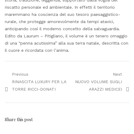
storia, tradizione, leggenda, supportato dalla voglia del
riscatto personale ed ambientale. In effetti il territorio
maremmano ha coscienza del suo tesoro paesaggistico-
rurale, che protegge amorevolmente da tempi atavici,
anticipando così il moderno concetto della salvaguardia.
Edito da Laurum – Pitigliano, il volume è un tenero omaggio
di una “penna acutissima” alla sua terra natale, descritta con
il cuore e ricordata con l’anima.
Navigazione
Previous
Next
Previous
Next
RINASCITA LUXURY PER LA
NUOVO VOLUME SUGLI
articoli
post:
post:
TORRE RICCI-DONATI
ARAZZI MEDICEI
Share this post