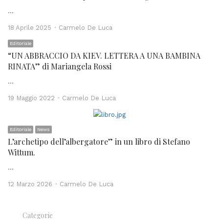
…
Author
18 Aprile 2025
Carmelo De Luca
Editoriale
“UN ABBRACCIO DA KIEV. LETTERA A UNA BAMBINA
RINATA” di Mariangela Rossi
…
Author
19 Maggio 2022
Carmelo De Luca
Editoriale
News
L’archetipo dell’albergatore” in un libro di Stefano
Wittum.
…
Author
12 Marzo 2026
Carmelo De Luca
Categorie