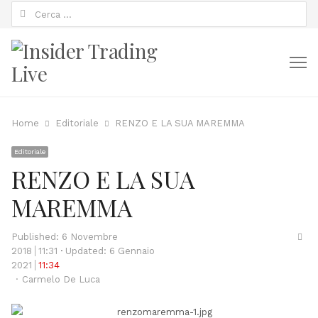
Ricerca
per:
M
Home
Editoriale
RENZO E LA SUA MAREMMA
Editoriale
RENZO E LA SUA
MAREMMA
Sha
Published:
6 Novembre
thi
2018
11:31
Updated: 6 Gennaio
pos
2021
11:34
Author
Carmelo De Luca