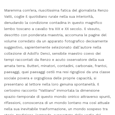
Maremma com’era, riuscitissima fatica del giornalista Renzo
Vatti, coglie il quotidiano rurale nella sua interiorità,
denudando la condizione contadina in questo magnifico
lembo toscano a cavallo tra XIX e XX secolo. Il vissuto,
descritto con ponderata maestria, accomuna le pagine del
volume corredato da un apparato fotografico decisamente
suggestivo, sapientemente selezionato dall’autore nella
collezione di Adolfo Denci, sensibile maestro coevo dei
tempi raccontati da Renzo e acuto osservatore della sua
amata terra. Butteri, minatori, contadini, carbonaie, frantoi,
paesaggi, quei paesaggi ostili ma resi rigogliosi da una classe
sociale povera e orgogliosa delle proprie capacità, si
presentano al lettore nella loro genuina spontaneità. Il
certosino racconto “Vattiano” immortala la dimensione
spazio-temporale di questo mondo onirico attraverso spunti,
riflessioni, conoscenza di un mondo lontano ma così attuale
nella sua inevitabile trasformazione, un mondo sospeso tra