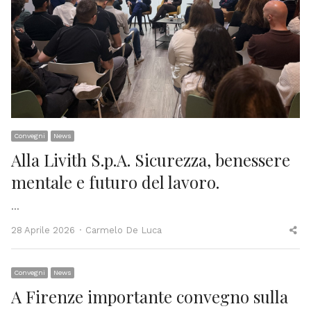
Convegni
News
Alla Livith S.p.A. Sicurezza, benessere
mentale e futuro del lavoro.
…
Author
Sh
28 Aprile 2026
Carmelo De Luca
thi
po
Convegni
News
A Firenze importante convegno sulla