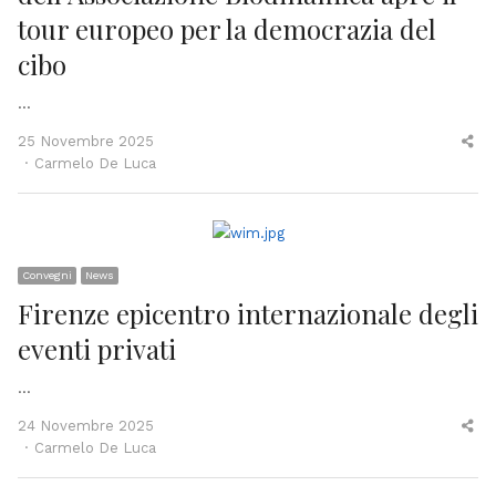
tour europeo per la democrazia del
cibo
…
Sh
25 Novembre 2025
Author
thi
Carmelo De Luca
po
Convegni
News
Firenze epicentro internazionale degli
eventi privati
…
Sh
24 Novembre 2025
Author
thi
Carmelo De Luca
po