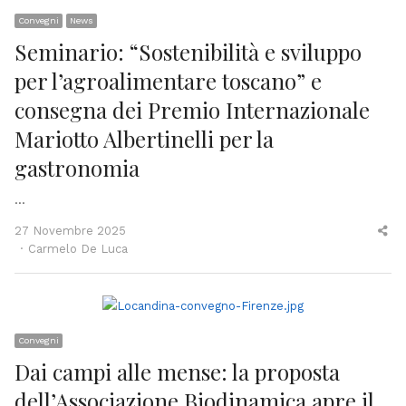
Convegni
News
Seminario: “Sostenibilità e sviluppo
per l’agroalimentare toscano” e
consegna dei Premio Internazionale
Mariotto Albertinelli per la
gastronomia
…
Sh
27 Novembre 2025
Author
thi
Carmelo De Luca
po
Convegni
Dai campi alle mense: la proposta
dell’Associazione Biodinamica apre il