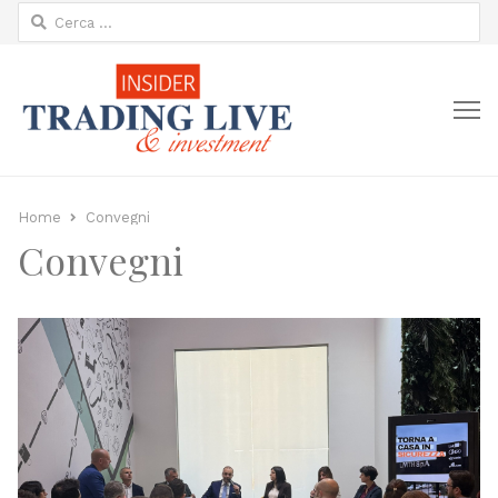
Ricerca
per:
M
Home
Convegni
Convegni