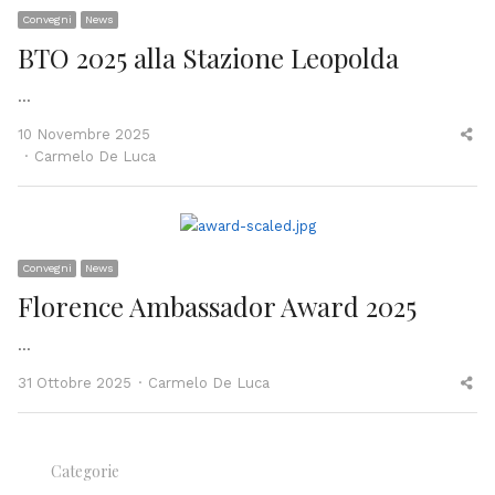
Convegni
News
BTO 2025 alla Stazione Leopolda
…
Sh
10 Novembre 2025
Author
thi
Carmelo De Luca
po
Convegni
News
Florence Ambassador Award 2025
…
Author
Sh
31 Ottobre 2025
Carmelo De Luca
thi
po
Categorie