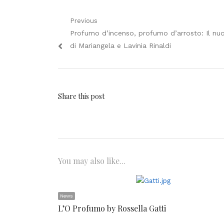
Navigazione
Previous
Previous
Profumo d’incenso, profumo d’arrosto: Il nuo
articoli
post:
di Mariangela e Lavinia Rinaldi
Share this post
You may also like...
News
L’O Profumo by Rossella Gatti
…