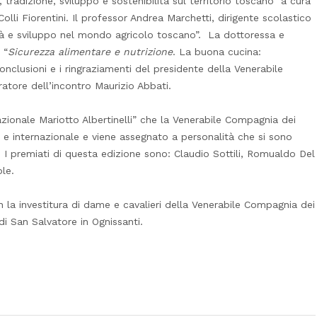
tradizione, sviluppo e sostenibilità sul territorio toscano” a cura
olli Fiorentini. Il professor Andrea Marchetti, dirigente scolastico
ilità e sviluppo nel mondo agricolo toscano”. La dottoressa e
 “
Sicurezza alimentare e nutrizione
. La buona cucina:
 conclusioni e i ringraziamenti del presidente della Venerabile
tore dell’incontro Maurizio Abbati.
azionale Mariotto Albertinelli” che la Venerabile Compagnia dei
na e internazionale e viene assegnato a personalità che si sono
 I premiati di questa edizione sono: Claudio Sottili, Romualdo Del
le.
on la investitura di dame e cavalieri della Venerabile Compagnia dei
i San Salvatore in Ognissanti.