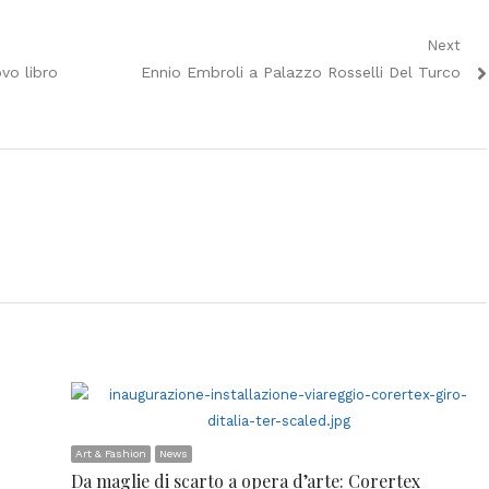
Next
Next
vo libro
Ennio Embroli a Palazzo Rosselli Del Turco
post:
Art & Fashion
News
Da maglie di scarto a opera d’arte: Corertex