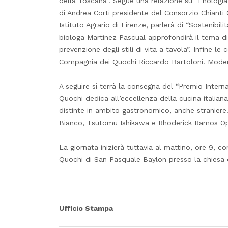
della Toscana”. Segue una relazione su “Enologia, 
di Andrea Corti presidente del Consorzio Chianti C
Istituto Agrario di Firenze, parlerà di “Sostenib
biologa Martinez Pascual approfondirà il tema di
prevenzione degli stili di vita a tavola”. Infine le
Compagnia dei Quochi Riccardo Bartoloni. Modera
A seguire si terrà la consegna del “Premio Intern
Quochi dedica all’eccellenza della cu­cina italia
distinte in ambito gastronomico, anche straniere.
Bianco, Tsutomu Ishikawa e Rhoderick Ramos Op
La giornata inizierà tuttavia al mattino, ore 9, c
Quochi di San Pasquale Baylon presso la chiesa d
Ufficio Stampa