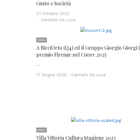
Gusto e Società
27 Ottobre 2022
Author
Carmelo De Luca
News
A RicciOrto (Q4) ed il Gruppo Giorgio Giorgi (
premio Firenze nel Cuore 2025
…
Author
17 Giugno 2025
Carmelo De Luca
News
Villa Vittoria Cultura Stagione 2023