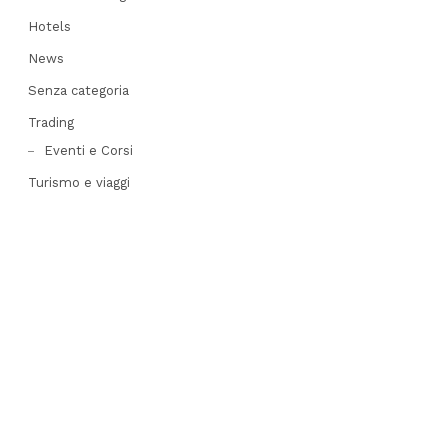
Share
Hotels
his
News
post
Senza categoria
Trading
Eventi e Corsi
Turismo e viaggi