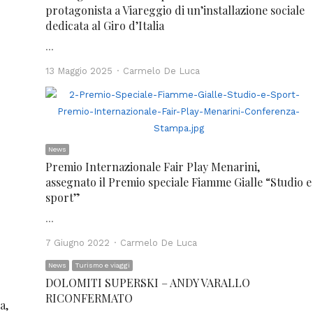
protagonista a Viareggio di un’installazione sociale
dedicata al Giro d’Italia
…
Author
13 Maggio 2025
Carmelo De Luca
News
Premio Internazionale Fair Play Menarini,
assegnato il Premio speciale Fiamme Gialle “Studio e
sport”
…
Author
7 Giugno 2022
Carmelo De Luca
News
Turismo e viaggi
DOLOMITI SUPERSKI – ANDY VARALLO
RICONFERMATO
a,