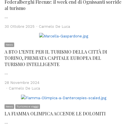
Federalberghi Firenze: il week end di Ognissanti sorride
al turismo
…
Author
30 Ottobre 2025
Carmelo De Luca
News
A BTO L’ENTE PER IL TURISMO DELLA CITTÀ DI
TORINO, PREMIATA CAPITALE EUROPEA DEL
TURISMO INTELLIGENTE
…
28 Novembre 2024
Author
Carmelo De Luca
News
Turismo e viaggi
LA FIAMMA OLIMPICA ACCENDE LE DOLOMITI
…