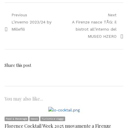
Navigazione
Previous
Next
Previous
Next
L’inverno 2023/24 by
A Firenze nasce TÅG: il
articoli
post:
post:
Millefili
bistrot all’interno del
MUSEO HZERO
Share this post
You may also like...
Food & Beverage
News
Turismo e viaggi
Florence Cocktail Week 2025 nuovamente a Firenze