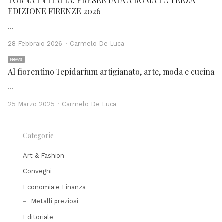
TORNA IN ITALIA: PRESENTATA A ROMA LA TERZA
EDIZIONE FIRENZE 2026
…
Author
28 Febbraio 2026
Carmelo De Luca
News
Al fiorentino Tepidarium artigianato, arte, moda e cucina
…
Author
25 Marzo 2025
Carmelo De Luca
Categorie
Art & Fashion
Convegni
Economia e Finanza
Metalli preziosi
Editoriale