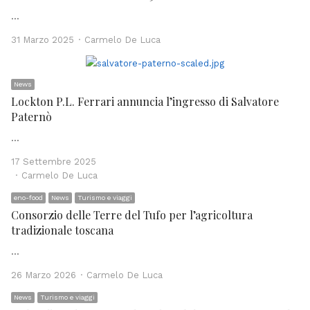
…
Author
31 Marzo 2025
Carmelo De Luca
News
Lockton P.L. Ferrari annuncia l’ingresso di Salvatore
Paternò
…
17 Settembre 2025
Author
Carmelo De Luca
eno-food
News
Turismo e viaggi
Consorzio delle Terre del Tufo per l’agricoltura
tradizionale toscana
…
Author
26 Marzo 2026
Carmelo De Luca
News
Turismo e viaggi