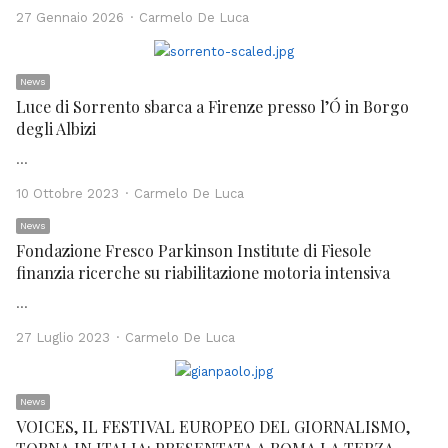
Author
27 Gennaio 2026
Carmelo De Luca
News
Luce di Sorrento sbarca a Firenze presso l’Ó in Borgo
degli Albizi
…
Author
10 Ottobre 2023
Carmelo De Luca
News
Fondazione Fresco Parkinson Institute di Fiesole
finanzia ricerche su riabilitazione motoria intensiva
…
Author
27 Luglio 2023
Carmelo De Luca
News
VOICES, IL FESTIVAL EUROPEO DEL GIORNALISMO,