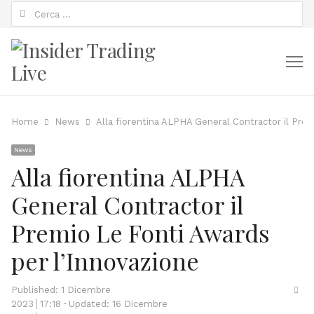
Ricerca
per:
M
Home
News
Alla fiorentina ALPHA General Contractor il Prem
News
Alla fiorentina ALPHA
General Contractor il
Premio Le Fonti Awards
per l’Innovazione
Sha
Published:
1 Dicembre
thi
2023
17:18
Updated: 16 Dicembre