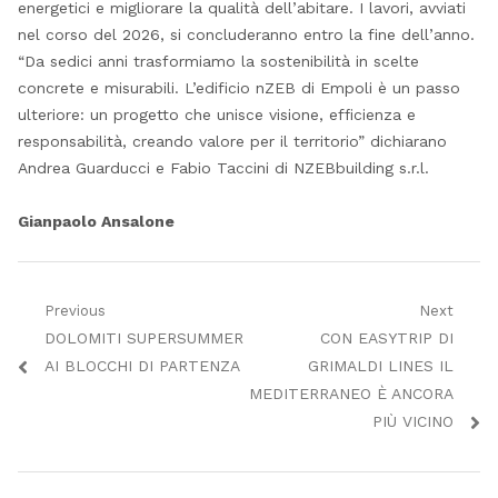
energetici e migliorare la qualità dell’abitare. I lavori, avviati
nel corso del 2026, si concluderanno entro la fine dell’anno.
“Da sedici anni trasformiamo la sostenibilità in scelte
concrete e misurabili. L’edificio nZEB di Empoli è un passo
ulteriore: un progetto che unisce visione, efficienza e
responsabilità, creando valore per il territorio” dichiarano
Andrea Guarducci e Fabio Taccini di NZEBbuilding s.r.l.
Gianpaolo Ansalone
Navigazione
Previous
Next
Previous
Next
DOLOMITI SUPERSUMMER
CON EASYTRIP DI
articoli
post:
post:
AI BLOCCHI DI PARTENZA
GRIMALDI LINES IL
MEDITERRANEO È ANCORA
PIÙ VICINO