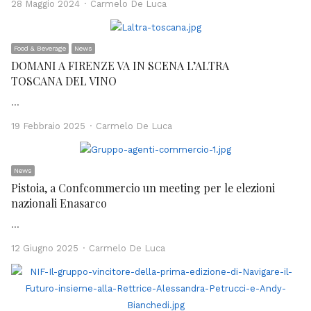
Author
28 Maggio 2024
Carmelo De Luca
Food & Beverage
News
DOMANI A FIRENZE VA IN SCENA L’ALTRA
TOSCANA DEL VINO
…
Author
19 Febbraio 2025
Carmelo De Luca
News
Pistoia, a Confcommercio un meeting per le elezioni
nazionali Enasarco
…
Author
12 Giugno 2025
Carmelo De Luca