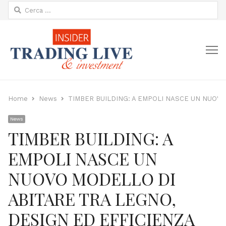
Ricerca
per:
M
Home
News
TIMBER BUILDING: A EMPOLI NASCE UN NUOVO
News
TIMBER BUILDING: A
EMPOLI NASCE UN
NUOVO MODELLO DI
ABITARE TRA LEGNO,
DESIGN ED EFFICIENZA