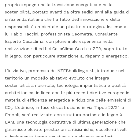
proprio impegno nella transizione energetica e nella
sostenibilità, portato avanti da oltre sedici anni alla guida di
un’azienda italiana che ha fatto dell’innovazione e della
responsabilità ambientale un pilastro strategico. Insieme a
lui Fabio Taccini, professionista Geometra, Consulente
Esperto Casaclima, con pluriennale esperienza nella
realizzazione di edifici CasaClima Gold e nZEB, soprattutto
in legno, con particolare attenzione al risparmio energetico.
L’iniziativa, promossa da NZEBbuilding s.r.l., introduce nel
territorio un modello abitativo evoluto che integra
sostenibilità ambientale, tecnologia impiantistica e qualità
architettonica, in linea con le più recenti direttive europee in
materia di efficienza energetica e riduzione delle emissioni di
CO₂. L’edificio, in fase di costruzione in via Tripoli 22/24 a
Empoli, sarà realizzato con struttura portante in legno X-
LAM, una tecnologia costruttiva di ultima generazione che
garantisce elevate prestazioni antisismiche, eccellenti livelli
di isolamento termo-acustico e un elevato comfort