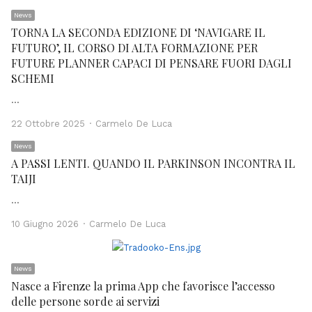
News
TORNA LA SECONDA EDIZIONE DI ‘NAVIGARE IL
FUTURO’, IL CORSO DI ALTA FORMAZIONE PER
FUTURE PLANNER CAPACI DI PENSARE FUORI DAGLI
SCHEMI
…
Author
22 Ottobre 2025
Carmelo De Luca
News
A PASSI LENTI. QUANDO IL PARKINSON INCONTRA IL
TAIJI
…
Author
10 Giugno 2026
Carmelo De Luca
News
Nasce a Firenze la prima App che favorisce l’accesso
delle persone sorde ai servizi