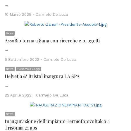
…
Author
10 Marzo 2025
Carmelo De Luca
News
AssoBio torna a Sana con ricerche e progetti
…
Author
6 Settembre 2022
Carmelo De Luca
News
Turismo e viaggi
Helvetia & Bristol inaugura LA SPA
…
Author
22 Aprile 2022
Carmelo De Luca
News
Inaugurazione dell’impianto Termofotovoltaico a
Trisomia 21 aps