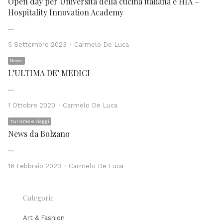
Open day per Università della cucina italiana e HIA –
Hospitality Innovation Academy
…
Author
5 Settembre 2023
Carmelo De Luca
News
L’ULTIMA DE’ MEDICI
…
Author
1 Ottobre 2020
Carmelo De Luca
Turismo e viaggi
News da Bolzano
…
Author
16 Febbraio 2023
Carmelo De Luca
Categorie
Art & Fashion