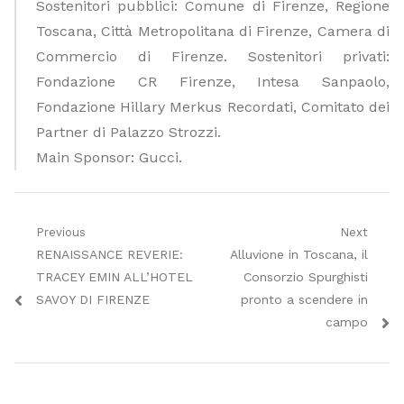
Sostenitori pubblici: Comune di Firenze, Regione
Toscana, Città Metropolitana di Firenze, Camera di
Commercio di Firenze. Sostenitori privati:
Fondazione CR Firenze, Intesa Sanpaolo,
Fondazione Hillary Merkus Recordati, Comitato dei
Partner di Palazzo Strozzi.
Main Sponsor: Gucci.
Navigazione
Previous
Next
Previous
Next
RENAISSANCE REVERIE:
Alluvione in Toscana, il
articoli
post:
post:
TRACEY EMIN ALL’HOTEL
Consorzio Spurghisti
SAVOY DI FIRENZE
pronto a scendere in
campo