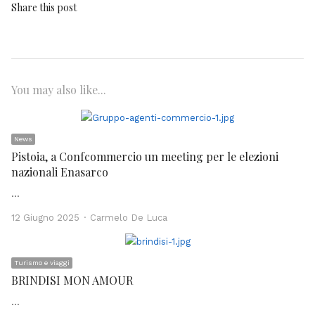
Share this post
You may also like...
News
Pistoia, a Confcommercio un meeting per le elezioni
nazionali Enasarco
…
Author
12 Giugno 2025
Carmelo De Luca
Turismo e viaggi
BRINDISI MON AMOUR
…