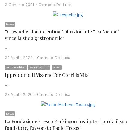
Author
2 Gennaio 2021
Carmelo De Luca
News
“Crespelle alla fiorentina”: il ristorante “Da Nicola”
vince la sfida gastronomica
…
Author
20 Aprile 2024
Carmelo De Luca
Art & Fashion
Eventi e Corsi
News
Ipprodomo Il Visarno for Corri la Vita
…
Author
23 Aprile 2026
Carmelo De Luca
News
La Fondazione Fresco Parkinson Institute ricorda il suo
fondatore, l’avvocato Paolo Fresco