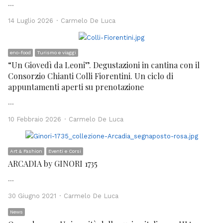
…
Author
14 Luglio 2026
Carmelo De Luca
eno-food
Turismo e viaggi
“Un Giovedì da Leoni”. Degustazioni in cantina con il
Consorzio Chianti Colli Fiorentini. Un ciclo di
appuntamenti aperti su prenotazione
…
Author
10 Febbraio 2026
Carmelo De Luca
Art & Fashion
Eventi e Corsi
ARCADIA by GINORI 1735
…
Author
30 Giugno 2021
Carmelo De Luca
News