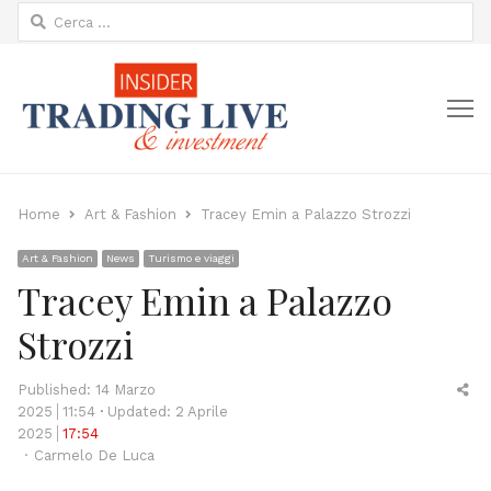
Ricerca
per:
M
Home
Art & Fashion
Tracey Emin a Palazzo Strozzi
Art & Fashion
News
Turismo e viaggi
Tracey Emin a Palazzo
Strozzi
Sh
Published:
14 Marzo
thi
2025
11:54
Updated: 2 Aprile
po
2025
17:54
Author
Carmelo De Luca