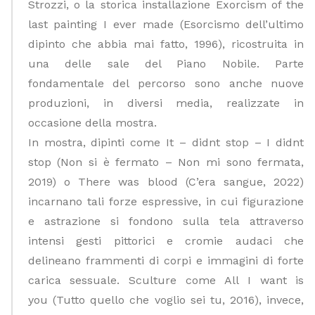
Strozzi, o la storica installazione
Exorcism of the
last painting I ever made
(Esorcismo dell’ultimo
dipinto che abbia mai fatto, 1996), ricostruita in
una delle sale del Piano Nobile. Parte
fondamentale del percorso sono anche nuove
produzioni, in diversi media, realizzate in
occasione della mostra.
In mostra, dipinti come
It – didnt stop – I didnt
stop
(Non si è fermato – Non mi sono fermata,
2019) o
There was blood
(C’era sangue, 2022)
incarnano tali forze espressive, in cui figurazione
e astrazione si fondono sulla tela attraverso
intensi gesti pittorici e cromie audaci che
delineano frammenti di corpi e immagini di forte
carica sessuale. Sculture come
All I want is
you
(Tutto quello che voglio sei tu, 2016), invece,