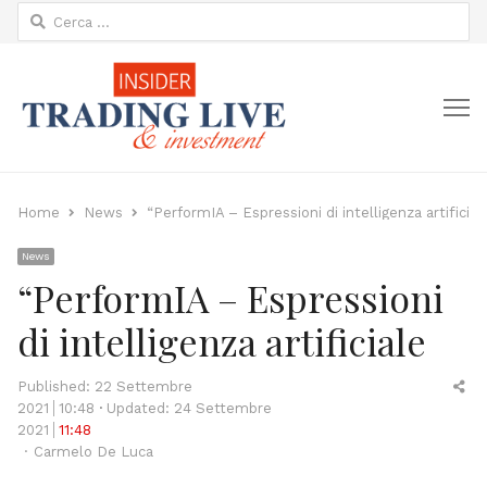
Ricerca
per:
M
Home
News
“PerformIA – Espressioni di intelligenza artificial
News
“PerformIA – Espressioni
di intelligenza artificiale
Sh
Published:
22 Settembre
thi
2021
10:48
Updated: 24 Settembre
po
2021
11:48
Author
Carmelo De Luca