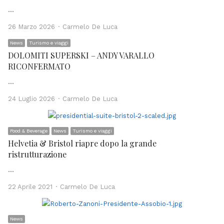
…
Author
26 Marzo 2026
Carmelo De Luca
News
Turismo e viaggi
DOLOMITI SUPERSKI – ANDY VARALLO
RICONFERMATO
…
Author
24 Luglio 2026
Carmelo De Luca
Food & Beverage
News
Turismo e viaggi
Helvetia & Bristol riapre dopo la grande
ristrutturazione
…
Author
22 Aprile 2021
Carmelo De Luca
News