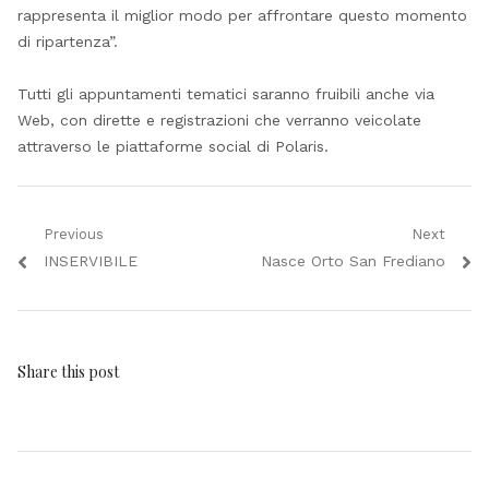
rappresenta il miglior modo per affrontare questo momento
di ripartenza”.
Tutti gli appuntamenti tematici saranno fruibili anche via
Web, con dirette e registrazioni che verranno veicolate
attraverso le piattaforme social di Polaris.
Navigazione
Previous
Next
Previous
Next
INSERVIBILE
Nasce Orto San Frediano
articoli
post:
post:
Share this post