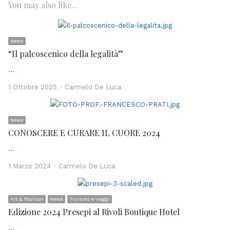
You may also like...
News
“Il palcoscenico della legalità”
…
Author
1 Ottobre 2025
Carmelo De Luca
News
CONOSCERE E CURARE IL CUORE 2024
…
Author
1 Marzo 2024
Carmelo De Luca
Art & Fashion
News
Turismo e viaggi
Edizione 2024 Presepi al Rivoli Boutique Hotel
…