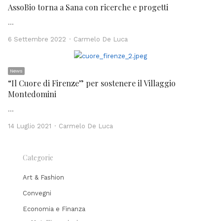
AssoBio torna a Sana con ricerche e progetti
…
Author
6 Settembre 2022
Carmelo De Luca
News
“Il Cuore di Firenze” per sostenere il Villaggio
Montedomini
…
Author
14 Luglio 2021
Carmelo De Luca
Categorie
Art & Fashion
Convegni
Economia e Finanza