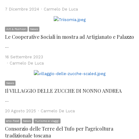
Author
7 Dicembre 2024
Carmelo De Luca
Art & Fashion
News
Le Cooperative Sociali in mostra ad Artigianato e Palazzo
…
16 Settembre 2023
Author
Carmelo De Luca
News
Il VILLAGGIO DELLE ZUCCHE DI NONNO ANDREA
…
Author
20 Agosto 2025
Carmelo De Luca
eno-food
News
Turismo e viaggi
Consorzio delle Terre del Tufo per l’agricoltura
tradizionale toscana