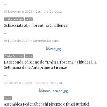
…
Author
13 Novembre 2021
Carmelo De Luca
Food & Beverage
News
Schiacciata alla fiorentina Challenge
…
Author
19 Febbraio 2024
Carmelo De Luca
Food & Beverage
News
La seconda edizione de “L’Altra Toscana” chiuderà la
Settimana delle Anteprime a Firenze
…
Author
28 Dicembre 2022
Carmelo De Luca
News
Assemblea Federalberghi Firenze e flussi turistici