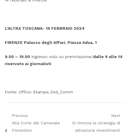
14 febbraio a Firenze.
L’ALTRA TOSCANA- 19 FEBBRAIO 2024
FIRENZE Palazzo degli Affari, Piazza Adua, 1
9.00 – 19.00
Ingresso solo su prenotazione/
dalle 9 alle 14
riservato ai giornalisti
Fonte: Ufficio Stampa Zed_Comm
Navigazione
Previous
Next
Previous
Next
Alla Corte del Carnevale
Si rinnova la strategia di
articoli
post:
post:
Fiorentino
attrazione investimenti