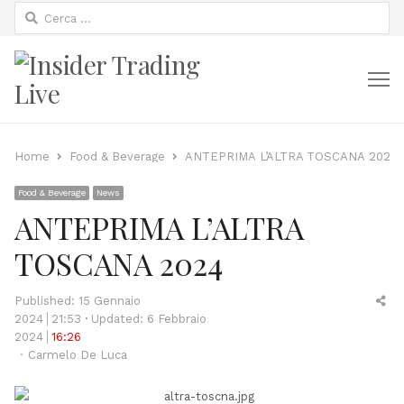
Ricerca
per:
M
Home
Food & Beverage
ANTEPRIMA L’ALTRA TOSCANA 2024
Food & Beverage
News
ANTEPRIMA L’ALTRA
TOSCANA 2024
Sh
Published:
15 Gennaio
thi
2024
21:53
Updated: 6 Febbraio
po
2024
16:26
Author
Carmelo De Luca