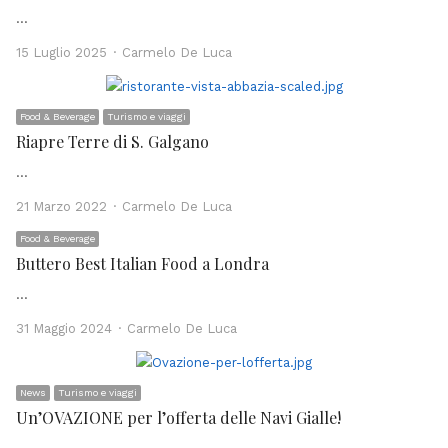
…
Author
15 Luglio 2025
Carmelo De Luca
Food & Beverage
Turismo e viaggi
Riapre Terre di S. Galgano
…
Author
21 Marzo 2022
Carmelo De Luca
Food & Beverage
Buttero Best Italian Food a Londra
…
Author
31 Maggio 2024
Carmelo De Luca
News
Turismo e viaggi
Un’OVAZIONE per l’offerta delle Navi Gialle!