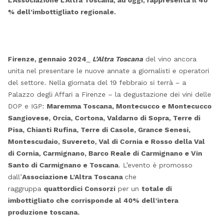
L’Associazione L’Altra Toscana, ad oggi, rappresenta il 40
% dell’imbottigliato regionale.
Firenze, gennaio 2024
_
L’Altra Toscana
del vino ancora
unita nel presentare le nuove annate a giornalisti e operatori
del settore. Nella giornata del 19 febbraio si terrà – a
Palazzo degli Affari a Firenze – la degustazione dei vini delle
DOP e IGP:
Maremma Toscana, Montecucco e Montecucco
Sangiovese, Orcia, Cortona, Valdarno di Sopra, Terre di
Pisa, Chianti Rufina, Terre di Casole, Grance Senesi,
Montescudaio, Suvereto, Val di Cornia e Rosso della Val
di Cornia, Carmignano, Barco Reale di Carmignano e Vin
Santo di Carmignano e Toscana
. L’evento è promosso
dall’
Associazione L’Altra Toscana
che
raggruppa
quattordici Consorzi
per un
totale di
imbottigliato che corrisponde al 40% dell’intera
produzione toscana.