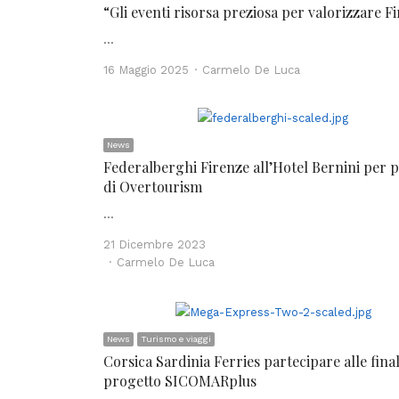
“Gli eventi risorsa preziosa per valorizzare F
…
Author
16 Maggio 2025
Carmelo De Luca
News
Federalberghi Firenze all’Hotel Bernini per 
di Overtourism
…
21 Dicembre 2023
Author
Carmelo De Luca
News
Turismo e viaggi
Corsica Sardinia Ferries partecipare alle final
progetto SICOMARplus