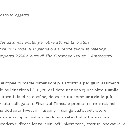
t
cato in oggetto
del dato nazionale) per oltre 80mila lavoratori
ive in Europa: il 17 gennaio a Firenze l’Annual Meeting
Rapporto 2024 a cura di The European House – Ambrosetti
 europee di medie dimensioni più attrattive per gli investimenti
e multinazionali (il 6,2% del dato nazionale) per oltre
80mila
vestimenti da oltre confine, riconosciuta come
una delle più
zata collegata al Financial Times, è pronta a rinnovarsi: nel
ne dedicata Invest in Tuscany – spinge sull’acceleratore
ricerca e sviluppo, valorizzando una rete di alta formazione
ademie d’eccellenza, spin-off universitarie, startup innovative. A