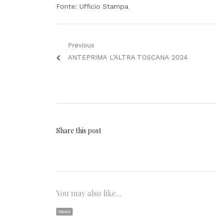
Fonte: Ufficio Stampa
Navigazione
Previous
Previous
ANTEPRIMA L’ALTRA TOSCANA 2024
articoli
post:
Share this post
You may also like...
News