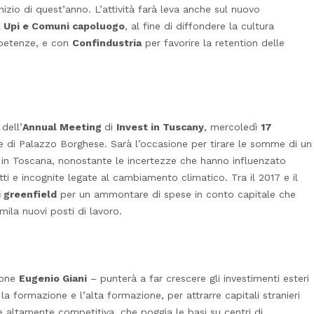
inizio di quest’anno. L’attività farà leva anche sul nuovo
i, Upi e Comuni capoluogo
, al fine di diffondere la cultura
ompetenze, e con
Confindustria
per favorire la retention delle
 dell’
Annual Meeting
di
Invest in Tuscany
, mercoledì
17
e di Palazzo Borghese. Sarà l’occasione per tirare le somme di un
i in Toscana, nonostante le incertezze che hanno influenzato
tti e incognite legate al cambiamento climatico. Tra il 2017 e il
i greenfield
per un ammontare di spese in conto capitale che
mila nuovi posti di lavoro.
ione
Eugenio Giani
– punterà a far crescere gli investimenti esteri
, la formazione e l’alta formazione, per attrarre capitali stranieri
altamente competitiva, che poggia le basi su centri di