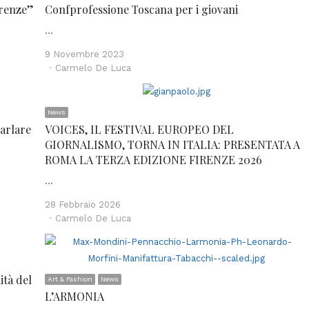
irenze”
Confprofessione Toscana per i giovani
…
9 Novembre 2023
Author
Carmelo De Luca
News
parlare
VOICES, IL FESTIVAL EUROPEO DEL
GIORNALISMO, TORNA IN ITALIA: PRESENTATA A
ROMA LA TERZA EDIZIONE FIRENZE 2026
…
28 Febbraio 2026
Author
Carmelo De Luca
ità del
Art & Fashion
News
L’ARMONIA