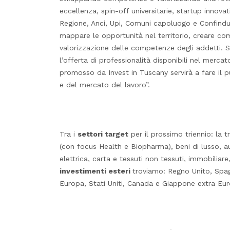
eccellenza, spin-off universitarie, startup innovati
Regione, Anci, Upi, Comuni capoluogo e Confindust
mappare le opportunità nel territorio, creare co
valorizzazione delle competenze degli addetti. S
l’offerta di professionalità disponibili nel merc
promosso da Invest in Tuscany servirà a fare il 
e del mercato del lavoro”.
Tra i
settori target
per il prossimo triennio: la 
(con focus Health e Biopharma), beni di lusso, a
elettrica, carta e tessuti non tessuti, immobiliare
investimenti esteri
troviamo: Regno Unito, Spag
Europa, Stati Uniti, Canada e Giappone extra Eu