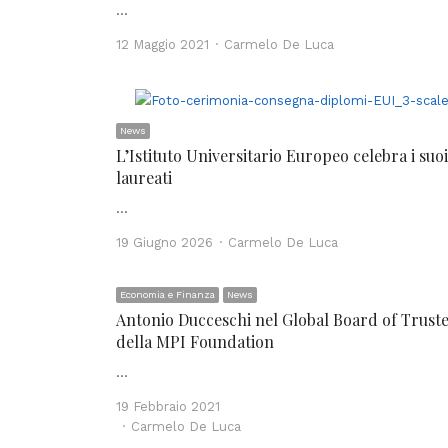
…
Author
12 Maggio 2021
Carmelo De Luca
News
L’Istituto Universitario Europeo celebra i suoi
laureati
…
Author
19 Giugno 2026
Carmelo De Luca
Economia e Finanza
News
Antonio Ducceschi nel Global Board of Trust
della MPI Foundation
…
19 Febbraio 2021
Author
Carmelo De Luca