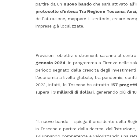
partire da un
nuovo bando
che sarà attivato all’
protocollo
d’intesa Tra Regione Toscana, Anc
dell’attrazione, mappare il territorio, creare c
imprese già localizzate.
Previsioni, obiettivi e strumenti saranno al centro
gennaio 2024
, in programma a Firenze nelle sal
periodo segnato dalla crescita degli investiment
l’economia a livello globale, tra pandemie, confli
2023, infatti, la Toscana ha attratto
157 progett
supera i
3 miliardi di dollari
, generando più di 10
“Il nuovo bando – spiega il presidente della Reg
in Toscana a partire dalla ricerca, dall’istruzione
sviluppando competenze e valorizzando una rete 