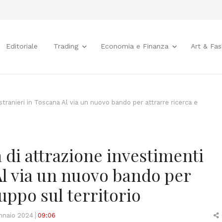
Editoriale
Trading
Economia e Finanza
Art & Fas
 stranieri in Toscana Al via un nuovo bando per attrarre ricerca e
a di attrazione investimenti
Al via un nuovo bando per
luppo sul territorio
nnaio 2024
09:06