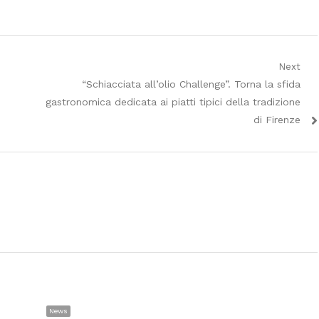
Next
Next
“Schiacciata all’olio Challenge”. Torna la sfida
post:
gastronomica dedicata ai piatti tipici della tradizione
di Firenze
News