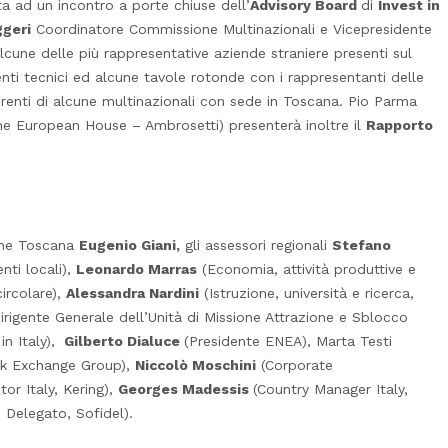
ta ad un incontro a porte chiuse dell’
Advisory Board
di
Invest in
geri
Coordinatore Commissione Multinazionali e Vicepresidente
une delle più rappresentative aziende straniere presenti sul
enti tecnici ed alcune tavole rotonde con i rappresentanti delle
ferenti di alcune multinazionali con sede in Toscana. Pio Parma
The European House – Ambrosetti) presenterà inoltre il
Rapporto
ione Toscana
Eugenio Giani,
gli assessori regionali
Stefano
enti locali),
Leonardo Marras
(Economia, attività produttive e
rcolare),
Alessandra Nardini
(Istruzione, università e ricerca,
irigente Generale dell’Unità di Missione Attrazione e Sblocco
in Italy),
Gilberto Dialuce
(Presidente ENEA), Marta Testi
ck Exchange Group),
Niccolò Moschini
(Corporate
or Italy, Kering),
Georges Madessis
(Country Manager Italy,
 Delegato, Sofidel).