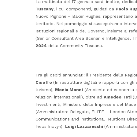
La mattinata del 17 gennaio sarà, inoltre, dedica
Tuscany
, i cui componenti, guidati da
Paolo Rug
Nuovo Pignone – Baker Hughes, rappresentano alc
territorio. Nel pomeriggio si susseguiranno interv
Istituzioni regionali e del Governo, insieme ai re
(Senior Consultant Area Scenari e Intelligence, 
2024
della Community Toscana.
Tra gli ospiti annunciati: il Presidente della Reg
Ciuoffo
(Infrastrutture digitali e rapporti con gli 
turismo),
Monia Monni
(Ambiente ed economia ci
relazioni internazionali), oltre ad
Amedeo Teti
(D
Investimenti, Ministero delle Imprese e del Made 
(Amministratore Delegato, ELITE – London Sto
Communications and Institutional Relations Direct
Ineos Inovyn),
Luigi Lazzareschi
(Amministratore