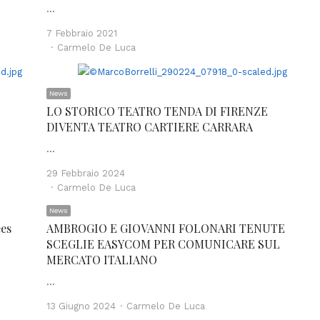
…
7 Febbraio 2021
Author
Carmelo De Luca
News
LO STORICO TEATRO TENDA DI FIRENZE
DIVENTA TEATRO CARTIERE CARRARA
…
29 Febbraio 2024
Author
Carmelo De Luca
News
ees
AMBROGIO E GIOVANNI FOLONARI TENUTE
SCEGLIE EASYCOM PER COMUNICARE SUL
MERCATO ITALIANO
…
Author
13 Giugno 2024
Carmelo De Luca