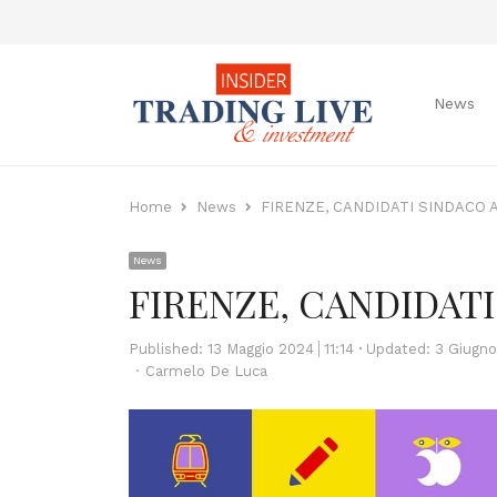
News
Home
News
FIRENZE, CANDIDATI SINDACO
News
FIRENZE, CANDIDAT
Published:
13 Maggio 2024
11:14
Updated: 3 Giugn
Author
Carmelo De Luca