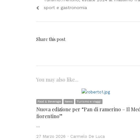
articoli
post:
sport e gastronomia
Share this post
You may also like...
Food & Beverage
News
Turismo e viaggi
Nuova edizione per “Pan di ramerino – Il Me
fiorentino”
…
Author
27 Marzo 2026
Carmelo De Luca