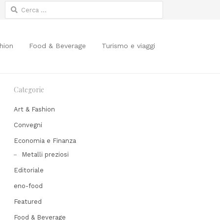
Ricerca
per:
hion
Food & Beverage
Turismo e viaggi
Categorie
Art & Fashion
Convegni
Economia e Finanza
Share
Metalli preziosi
his
Editoriale
post
eno-food
Featured
Food & Beverage