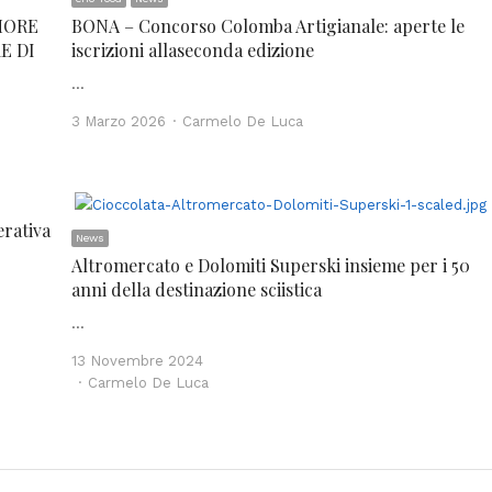
MORE
BONA – Concorso Colomba Artigianale: aperte le
E DI
iscrizioni allaseconda edizione
…
Author
3 Marzo 2026
Carmelo De Luca
erativa
News
Altromercato e Dolomiti Superski insieme per i 50
anni della destinazione sciistica
…
13 Novembre 2024
Author
Carmelo De Luca