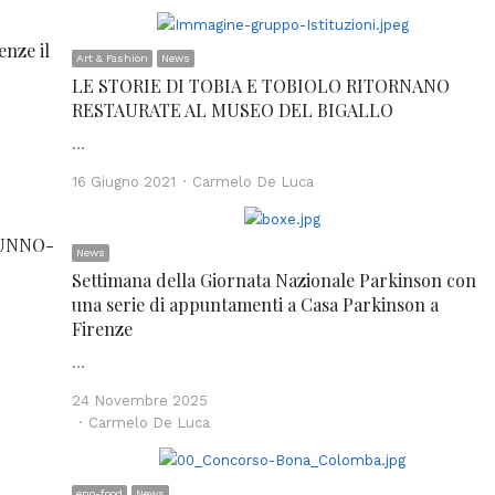
enze il
Art & Fashion
News
LE STORIE DI TOBIA E TOBIOLO RITORNANO
RESTAURATE AL MUSEO DEL BIGALLO
…
Author
16 Giugno 2021
Carmelo De Luca
TUNNO-
News
Settimana della Giornata Nazionale Parkinson con
una serie di appuntamenti a Casa Parkinson a
Firenze
…
24 Novembre 2025
Author
Carmelo De Luca
eno-food
News