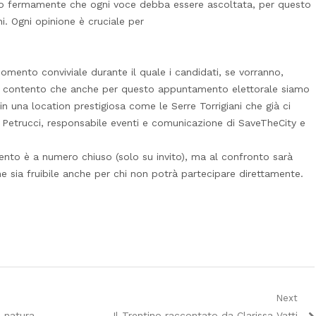
amo fermamente che ogni voce debba essere ascoltata, per questo
i. Ogni opinione è cruciale per
momento conviviale durante il quale i candidati, se vorranno,
lto contento che anche per questo appuntamento elettorale siamo
 in una location prestigiosa come le Serre Torrigiani che già ci
Petrucci, responsabile eventi e comunicazione di SaveTheCity e
vento è a numero chiuso (solo su invito), ma al confronto sarà
 sia fruibile anche per chi non potrà partecipare direttamente.
Next
Next
 natura,
Il Trentino raccontato da Clarissa Vatti