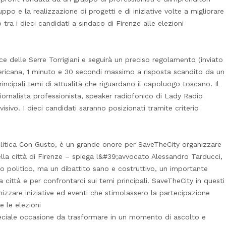
ppo e la realizzazione di progetti e di iniziative volte a migliorare
o tra i dieci candidati a sindaco di Firenze alle elezioni
rnice delle Serre Torrigiani e seguirà un preciso regolamento (inviato
ericana, 1 minuto e 30 secondi massimo a risposta scandito da un
incipali temi di attualità che riguardano il capoluogo toscano. Il
ornalista professionista, speaker radiofonico di Lady Radio
sivo. I dieci candidati saranno posizionati tramite criterio
olitica Con Gusto, è un grande onore per SaveTheCity organizzare
ella città di Firenze – spiega l&#39;avvocato Alessandro Tarducci,
 politico, ma un dibattito sano e costruttivo, un importante
città e per confrontarci sui temi principali. SaveTheCity in questi
nizzare iniziative ed eventi che stimolassero la partecipazione
e le elezioni
eciale occasione da trasformare in un momento di ascolto e