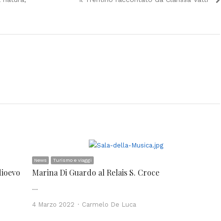
post:
News
Turismo e viaggi
dioevo
Marina Di Guardo al Relais S. Croce
…
Author
4 Marzo 2022
Carmelo De Luca