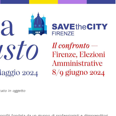
cato in oggetto
rofit fondata da un gruppo di professionisti e diimprenditori