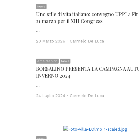
News
Uno stile di vita italiano: convegno UPPI a Fir
21 marzo per il XIII Congress
…
Author
20 Marzo 2026
Carmelo De Luca
Art & Fashion
News
BORSALINO PRESENTA LA CAMPAGNA AU
INVERNO 2024
…
Author
24 Luglio 2024
Carmelo De Luca
News