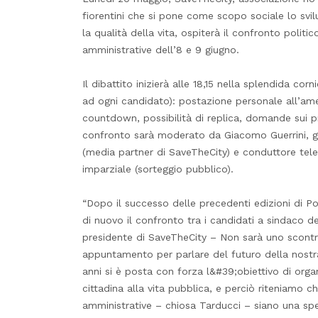
fiorentini che si pone come scopo sociale lo svilu
la qualità della vita, ospiterà il confronto politic
amministrative dell’8 e 9 giugno.
Il dibattito inizierà alle 18,15 nella splendida co
ad ogni candidato): postazione personale all’am
countdown, possibilità di replica, domande sui pr
confronto sarà moderato da Giacomo Guerrini, gi
(media partner di SaveTheCity) e conduttore televi
imparziale (sorteggio pubblico).
“Dopo il successo delle precedenti edizioni di P
di nuovo il confronto tra i candidati a sindaco d
presidente di SaveTheCity – Non sarà uno scontro
appuntamento per parlare del futuro della nostra 
anni si è posta con forza l&#39;obiettivo di orga
cittadina alla vita pubblica, e perciò riteniamo ch
amministrative – chiosa Tarducci – siano una sp