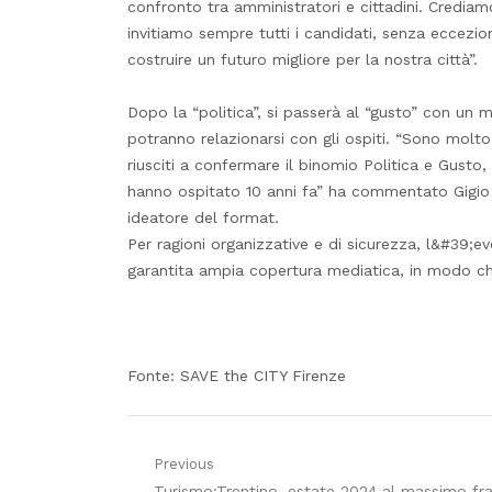
confronto tra amministratori e cittadini. Credi
invitiamo sempre tutti i candidati, senza eccezion
costruire un futuro migliore per la nostra città”.
Dopo la “politica”, si passerà al “gusto” con un 
potranno relazionarsi con gli ospiti. “Sono mo
riusciti a confermare il binomio Politica e Gusto,
hanno ospitato 10 anni fa” ha commentato Gigio 
ideatore del format.
Per ragioni organizzative e di sicurezza, l&#39;e
garantita ampia copertura mediatica, in modo che
Fonte: SAVE the CITY Firenze
Navigazione
Previous
Previous
Turismo:Trentino, estate 2024 al massimo fra