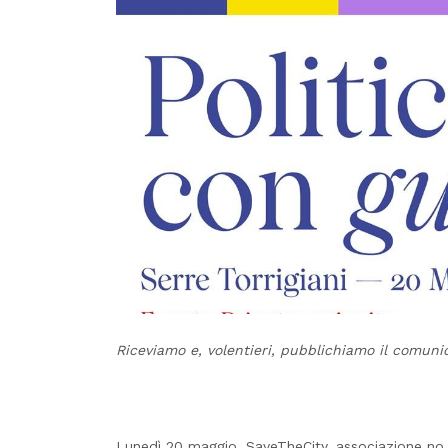
Riceviamo e, volentieri, pubblichiamo il comuni
Lunedì 20 maggio, SaveTheCity, associazione no p