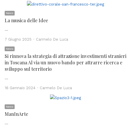
News
La musica delle Idee
…
Author
7 Giugno 2025
Carmelo De Luca
News
Si rinnova la strategia di attrazione investimenti stranieri
in Toscana Al via un nuovo bando per attrarre ricerca e
sviluppo sul territorio
…
Author
16 Gennaio 2024
Carmelo De Luca
News
ManInArte
…