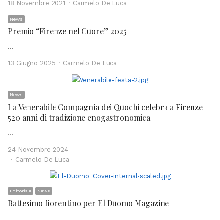
Author
18 Novembre 2021
Carmelo De Luca
News
Premio “Firenze nel Cuore” 2025
…
Author
13 Giugno 2025
Carmelo De Luca
News
La Venerabile Compagnia dei Quochi celebra a Firenze
520 anni di tradizione enogastronomica
…
24 Novembre 2024
Author
Carmelo De Luca
Editoriale
News
Battesimo fiorentino per El Duomo Magazine
…