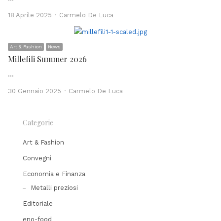
Author
18 Aprile 2025
Carmelo De Luca
Art & Fashion
News
Millefili Summer 2026
…
Author
30 Gennaio 2025
Carmelo De Luca
Categorie
Art & Fashion
Convegni
Economia e Finanza
Metalli preziosi
Editoriale
eno-food