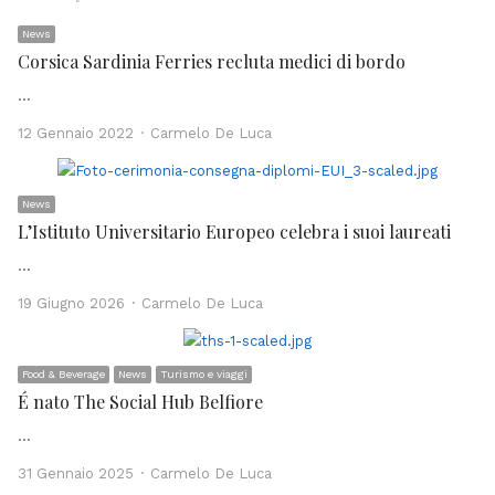
News
Corsica Sardinia Ferries recluta medici di bordo
…
Author
12 Gennaio 2022
Carmelo De Luca
News
L’Istituto Universitario Europeo celebra i suoi laureati
…
Author
19 Giugno 2026
Carmelo De Luca
Food & Beverage
News
Turismo e viaggi
É nato The Social Hub Belfiore
…
Author
31 Gennaio 2025
Carmelo De Luca