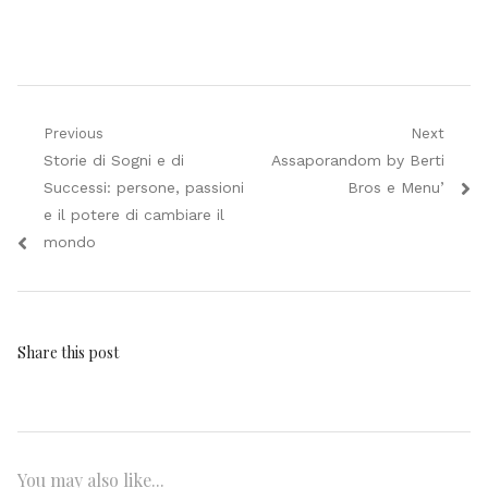
Navigazione
Previous
Next
Previous
Next
Storie di Sogni e di
Assaporandom by Berti
articoli
post:
post:
Successi: persone, passioni
Bros e Menu’
e il potere di cambiare il
mondo
Share this post
You may also like...