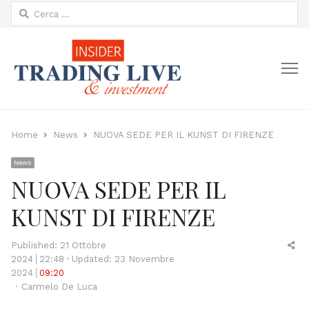
Ricerca
per:
M
Home
News
NUOVA SEDE PER IL KUNST DI FIRENZE
News
NUOVA SEDE PER IL
KUNST DI FIRENZE
Sh
Published:
21 Ottobre
thi
2024
22:48
Updated: 23 Novembre
po
2024
09:20
Author
Carmelo De Luca