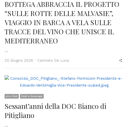
BOTTEGA ABBRACCIA IL PROGETTO
“SULLE ROTTE DELLE MALVASIE”,
VIAGGIO IN BARCA A VELA SULLE
TRACCE DEL VINO CHE UNISCE IL
MEDITERRANEO
…
Author
Sh
25 Giugno 2026
Carmelo De Luca
thi
po
eno-food
Food & Beverage
Sessant’anni della DOC Bianco di
Pitigliano
…