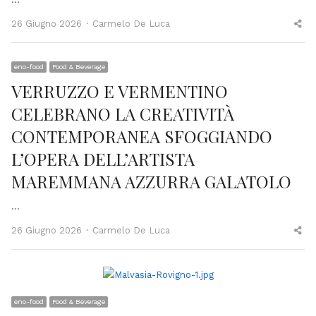
Author
Sh
26 Giugno 2026
Carmelo De Luca
thi
po
eno-food
Food & Beverage
VERRUZZO E VERMENTINO
CELEBRANO LA CREATIVITÀ
CONTEMPORANEA SFOGGIANDO
L’OPERA DELL’ARTISTA
MAREMMANA AZZURRA GALATOLO
…
Author
Sh
26 Giugno 2026
Carmelo De Luca
thi
po
eno-food
Food & Beverage