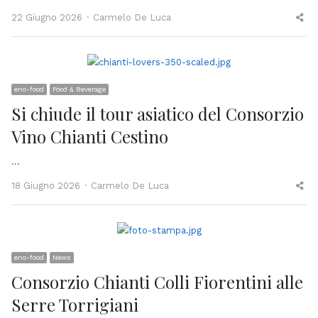
Author
Sh
22 Giugno 2026
Carmelo De Luca
thi
po
eno-food
Food & Beverage
Si chiude il tour asiatico del Consorzio
Vino Chianti Cestino
…
Author
Sh
18 Giugno 2026
Carmelo De Luca
thi
po
eno-food
News
Consorzio Chianti Colli Fiorentini alle
Serre Torrigiani