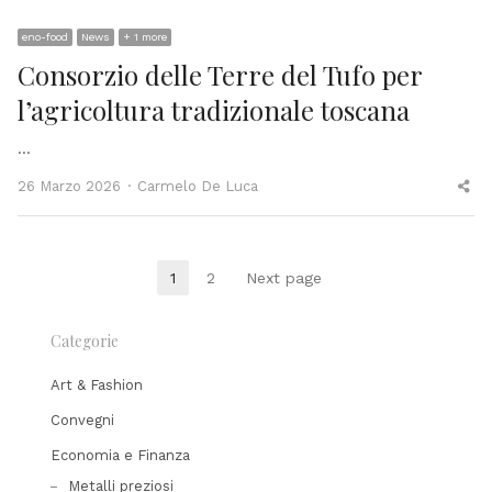
po
eno-food
News
+ 1 more
Consorzio delle Terre del Tufo per
l’agricoltura tradizionale toscana
…
Author
Sh
26 Marzo 2026
Carmelo De Luca
thi
po
Paginazione
1
2
Next page
Page
Page
degli
Categorie
articoli
Art & Fashion
Convegni
Economia e Finanza
Metalli preziosi