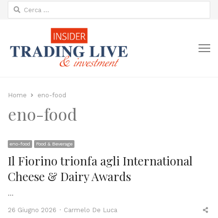
Ricerca
per:
M
Home
eno-food
eno-food
eno-food
Food & Beverage
Il Fiorino trionfa agli International
Cheese & Dairy Awards
…
Author
Sh
26 Giugno 2026
Carmelo De Luca