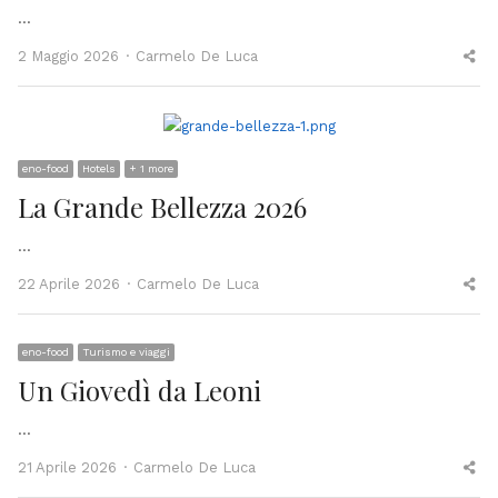
…
Author
Sh
2 Maggio 2026
Carmelo De Luca
thi
po
eno-food
Hotels
+ 1 more
La Grande Bellezza 2026
…
Author
Sh
22 Aprile 2026
Carmelo De Luca
thi
po
eno-food
Turismo e viaggi
Un Giovedì da Leoni
…
Author
Sh
21 Aprile 2026
Carmelo De Luca
thi