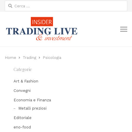
Ricerca
per:
M
Home
Trading
Psicologia
Categorie
Art & Fashion
Convegni
Economia e Finanza
Metalli preziosi
Editoriale
eno-food