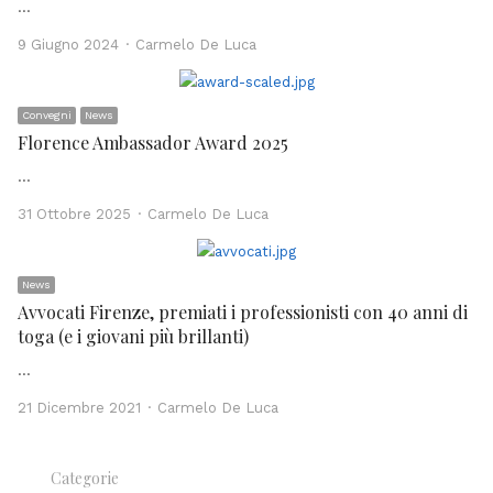
…
Author
9 Giugno 2024
Carmelo De Luca
Convegni
News
Florence Ambassador Award 2025
…
Author
31 Ottobre 2025
Carmelo De Luca
News
Avvocati Firenze, premiati i professionisti con 40 anni di
toga (e i giovani più brillanti)
…
Author
21 Dicembre 2021
Carmelo De Luca
Categorie