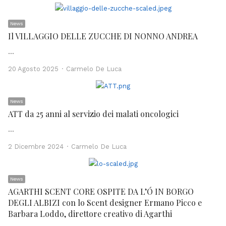
News
Il VILLAGGIO DELLE ZUCCHE DI NONNO ANDREA
…
Author
20 Agosto 2025
Carmelo De Luca
News
ATT da 25 anni al servizio dei malati oncologici
…
Author
2 Dicembre 2024
Carmelo De Luca
News
AGARTHI SCENT CORE OSPITE DA L’Ó IN BORGO
DEGLI ALBIZI con lo Scent designer Ermano Picco e
Barbara Loddo, direttore creativo di Agarthi