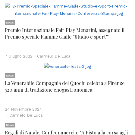
News
Premio Internazionale Fair Play Menarini, assegnato il
Premio speciale Fiamme Gialle “Studio e sport”
…
Author
7 Giugno 2022
Carmelo De Luca
News
La Venerabile Compagnia dei Quochi celebra a Firenze
520 anni di tradizione enogastronomica
…
24 Novembre 2024
Author
Carmelo De Luca
News
Regali di Natale, Confcommercio: “A Pistoia la corsa agli