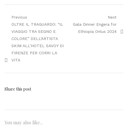
Navigazione
Previous
Next
Previous
Next
OLTRE IL TRAGUARDO: “IL
Gala Dinner Engera for
articoli
post:
post:
VIAGGIO TRA SEGNO E
Ethiopia Onlus 2024
COLORE” DELL’ARTISTA
SKIM ALL’HOTEL SAVOY DI
FIRENZE PER CORRI LA
VITA
Share this post
You may also like...