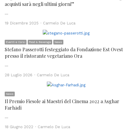
acquisti sarà negli ultimi giorni”
…
Author
19 Dicembre 2025
Carmelo De Luca
Eventi e Corsi
Food & Beverage
News
Stefano Passerotti festeggiato da Fondazione Est Ovest
presso il ristorante vegetariano Ora
…
Author
28 Luglio 2026
Carmelo De Luca
News
Il Premio Fiesole ai Maestri del Cinema 2022 a Asghar
Farhādi
…
Author
18 Giugno 2022
Carmelo De Luca