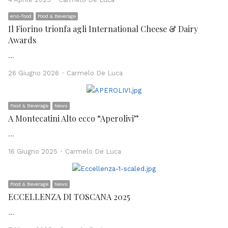
eno-food
Food & Beverage
Il Fiorino trionfa agli International Cheese & Dairy
Awards
…
Author
26 Giugno 2026
Carmelo De Luca
Food & Beverage
News
A Montecatini Alto ecco “Aperolivi”
…
Author
16 Giugno 2025
Carmelo De Luca
Food & Beverage
News
ECCELLENZA DI TOSCANA 2025
…