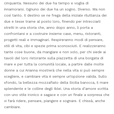
cinquanta. Nessuno dei due ha tempo e voglia di
innamorarsi. Ognuno dei due ha un sogno. Diverso. Ma non
così tanto. Il destino se ne frega della iniziale riluttanza dei
due e tesse trame al posto loro, finendo per intrecciarli
stretti in una storia che, anno dopo anno, li porta a
confrontarsi e a costruire insieme case, menu, ristoranti,
progetti reali e immaginari. Respireranno modi di pensare,
stili di vita, cibi e spezie prima sconosciuti. E realizzeranno
tante cose buone, da mangiare e non solo, per chi siede ai
tavoli del loro ristorante sulla piazzetta di una borgata di
mare e per tutta la comunità locale, a partire dalle molte
donne a cui Arianna mostrerà che nella vita si può sempre
scegliere, e cambiare vita è sempre un’opzione valida. Sullo
sfondo, la bellezza mozzafiato della Sicilia barocca, il mare
splendente e le colline degli Iblei. Una storia d’amore scritta
con uno stile ironico e sagace e con un finale a sorpresa che
vi farà ridere, pensare, piangere e sognare. E chissà, anche
cambiare.