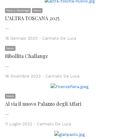
Food & Beverage
News
L’ALTRA TOSCANA 2025
…
Author
16 Gennaio 2025
Carmelo De Luca
News
Ribollita Challange
…
Author
16 Dicembre 2023
Carmelo De Luca
News
Al via il nuovo Palazzo degli Affari
…
Author
11 Luglio 2022
Carmelo De Luca