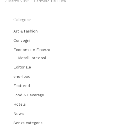
Author
7 Marzo 2025
Carmelo De Luca
Categorie
Art & Fashion
Convegni
Economia e Finanza
Metalli preziosi
Editoriale
eno-food
Featured
Food & Beverage
Hotels
News
Senza categoria