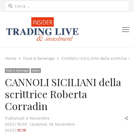
Ricerca
per:
M
Home
Food & Beverage
CANNOLI SICILIANI della scrittrice Ro
Food & Beverage
News
CANNOLI SICILIANI della
scrittrice Roberta
Corradin
Sh
Published:
6 Novembre
thi
2023
16:05
Updated: 26 Novembre
po
2023
10:19