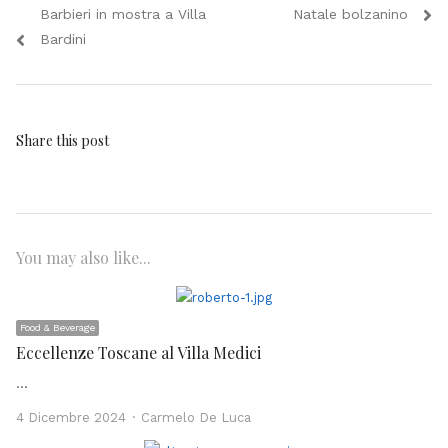
articoli
post:
post:
Barbieri in mostra a Villa
Natale bolzanino
Bardini
Share this post
You may also like...
Food & Beverage
Eccellenze Toscane al Villa Medici
…
Author
4 Dicembre 2024
Carmelo De Luca