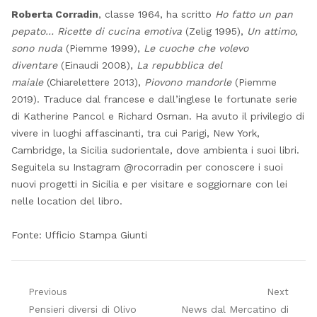
Roberta Corradin
, classe 1964, ha scritto
Ho fatto un pan
pepato… Ricette di cucina emotiva
(Zelig 1995),
Un attimo,
sono nuda
(Piemme 1999),
Le cuoche che volevo
diventare
(Einaudi 2008),
La repubblica del
maiale
(Chiarelettere 2013),
Piovono mandorle
(Piemme
2019). Traduce dal francese e dall’inglese le fortunate serie
di Katherine Pancol e Richard Osman. Ha avuto il privilegio di
vivere in luoghi affascinanti, tra cui Parigi, New York,
Cambridge, la Sicilia sudorientale, dove ambienta i suoi libri.
Seguitela su Instagram @rocorradin per conoscere i suoi
nuovi progetti in Sicilia e per visitare e soggiornare con lei
nelle location del libro.
Fonte: Ufficio Stampa Giunti
Navigazione
Previous
Next
Previous
Next
Pensieri diversi di Olivo
News dal Mercatino di