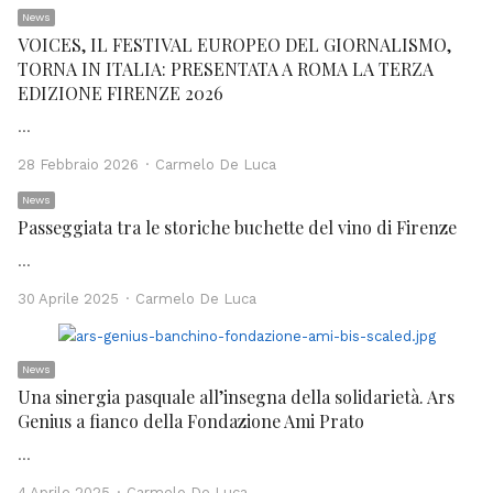
News
VOICES, IL FESTIVAL EUROPEO DEL GIORNALISMO,
TORNA IN ITALIA: PRESENTATA A ROMA LA TERZA
EDIZIONE FIRENZE 2026
…
Author
28 Febbraio 2026
Carmelo De Luca
News
Passeggiata tra le storiche buchette del vino di Firenze
…
Author
30 Aprile 2025
Carmelo De Luca
News
Una sinergia pasquale all’insegna della solidarietà. Ars
Genius a fianco della Fondazione Ami Prato
…
Author
4 Aprile 2025
Carmelo De Luca