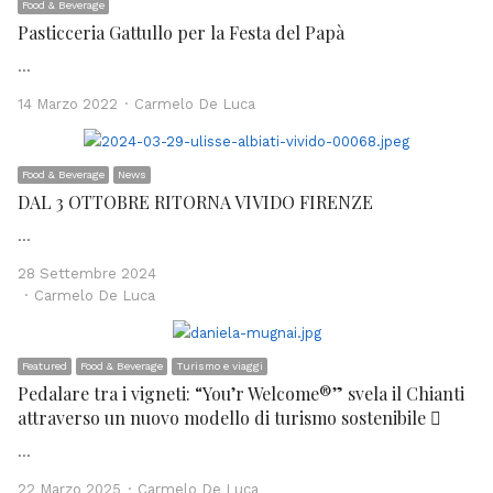
Food & Beverage
Pasticceria Gattullo per la Festa del Papà
…
Author
14 Marzo 2022
Carmelo De Luca
Food & Beverage
News
DAL 3 OTTOBRE RITORNA VIVIDO FIRENZE
…
28 Settembre 2024
Author
Carmelo De Luca
Featured
Food & Beverage
Turismo e viaggi
Pedalare tra i vigneti: “You’r Welcome®” svela il Chianti
attraverso un nuovo modello di turismo sostenibile 
…
Author
22 Marzo 2025
Carmelo De Luca