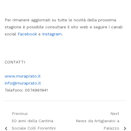
Per rimanere aggiornati su tutte le novità della prossima
stagione è possibile consultare il sito web e seguire i canali
social
Facebook
e
Instagram
.
CONTATTI
www.muraprato.it
info@muraprato.it
Telefono: 0574961941
Navigazione
Previous
Next
Previous
Next
50 anni della Cantina
News da Artigianato a
articoli
post:
post:
Sociale Colli Fiorentini
Palazzo