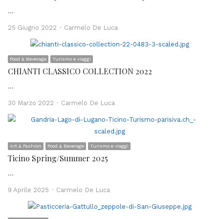
…
Author
25 Giugno 2022
Carmelo De Luca
Food & Beverage
Turismo e viaggi
CHIANTI CLASSICO COLLECTION 2022
…
Author
30 Marzo 2022
Carmelo De Luca
Art & Fashion
Food & Beverage
Turismo e viaggi
Ticino Spring/Summer 2025
…
Author
9 Aprile 2025
Carmelo De Luca