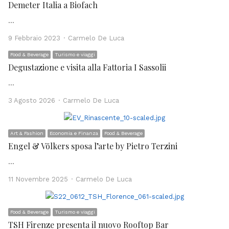
Demeter Italia a Biofach
…
Author
9 Febbraio 2023
Carmelo De Luca
Food & Beverage
Turismo e viaggi
Degustazione e visita alla Fattoria I Sassolii
…
Author
3 Agosto 2026
Carmelo De Luca
Art & Fashion
Economia e Finanza
Food & Beverage
Engel & Völkers sposa l’arte by Pietro Terzini
…
Author
11 Novembre 2025
Carmelo De Luca
Food & Beverage
Turismo e viaggi
TSH Firenze presenta il nuovo Rooftop Bar