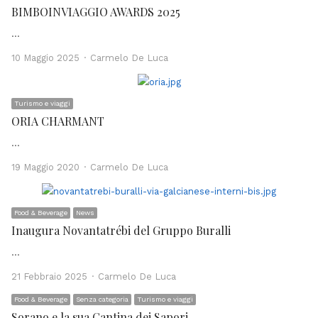
BIMBOINVIAGGIO AWARDS 2025
…
Author
10 Maggio 2025
Carmelo De Luca
Turismo e viaggi
ORIA CHARMANT
…
Author
19 Maggio 2020
Carmelo De Luca
Food & Beverage
News
Inaugura Novantatrébi del Gruppo Buralli
…
Author
21 Febbraio 2025
Carmelo De Luca
Food & Beverage
Senza categoria
Turismo e viaggi
Sorano e la sua Cantina dei Sapori