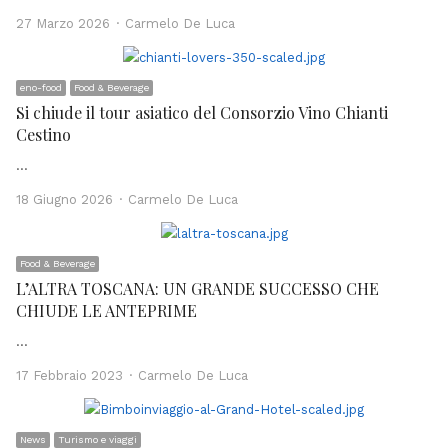
Author
27 Marzo 2026
Carmelo De Luca
eno-food
Food & Beverage
Si chiude il tour asiatico del Consorzio Vino Chianti
Cestino
…
Author
18 Giugno 2026
Carmelo De Luca
Food & Beverage
L’ALTRA TOSCANA: UN GRANDE SUCCESSO CHE
CHIUDE LE ANTEPRIME
…
Author
17 Febbraio 2023
Carmelo De Luca
News
Turismo e viaggi