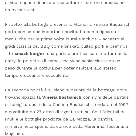
di vita, capace di unire e raccontare il territorio americano
da ovest a est.
Rispetto alla bottega presente a Milano, a Firenze Bastianich
porta con sé due importanti novità. La prima riguarda il
menu, che per la prima volta in Italia include – accanto ai
gradi classici del BBQ come brisket, pulled pork e beef ribs
– lo
smash burger
: una particolare tecnica di cottura della
patty, la polpetta di carne
,
che viene schiacciata con un
peso durante la cottura per poter risultare allo stesso
tempo croccante e succulenta.
La seconda novità è al piano superiore della bottega, dove
trovano spazio la
Vineria Bastianich
con i vini delle cantine
di famiglia: quelli della Cantina Bastianich, fondata nel 1997
e costituita da 27 ettari di vigneti tutti sui Colli Orientali del
Friuli e le bottiglie prodotte da La Mozza, la cantina
immersa nella splendida cornice della Maremma Toscana, a
Magliano.