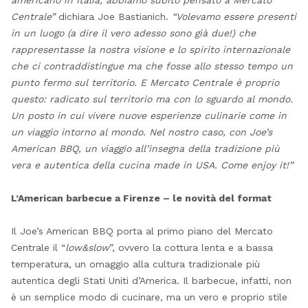
americano in Italia, abbiamo subito pensato a Mercato
Centrale”
dichiara Joe Bastianich.
“Volevamo essere presenti
in un luogo (a dire il vero adesso sono già due!) che
rappresentasse la nostra visione e lo spirito internazionale
che ci contraddistingue ma che fosse allo stesso tempo un
punto fermo sul territorio. E Mercato Centrale è proprio
questo: radicato sul territorio ma con lo sguardo al mondo.
Un posto in cui vivere nuove esperienze culinarie come in
un viaggio intorno al mondo. Nel nostro caso, con Joe’s
American BBQ, un viaggio all’insegna della tradizione più
vera e autentica della cucina made in USA. Come enjoy it!”
L’American barbecue a Firenze – le novità del format
Il Joe’s American BBQ porta al primo piano del Mercato
Centrale il “
low&slow
”, ovvero la cottura lenta e a bassa
temperatura, un omaggio alla cultura tradizionale più
autentica degli Stati Uniti d’America. Il barbecue, infatti, non
è un semplice modo di cucinare, ma un vero e proprio stile