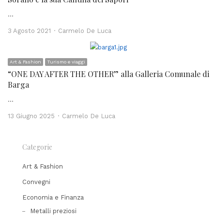
…
Author
3 Agosto 2021
Carmelo De Luca
Art & Fashion
Turismo e viaggi
“ONE DAY AFTER THE OTHER” alla Galleria Comunale di
Barga
…
Author
13 Giugno 2025
Carmelo De Luca
Categorie
Art & Fashion
Convegni
Economia e Finanza
Metalli preziosi