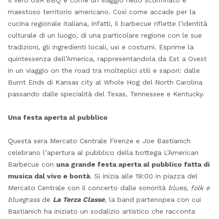
Il vero USA BBQ è come un viaggio nello sconfinato e
maestoso territorio americano. Così come accade per la
cucina regionale italiana, infatti, il barbecue riflette l’identità
culturale di un luogo, di una particolare regione con le sue
tradizioni, gli ingredienti locali, usi e costumi. Esprime la
quintessenza dell’America, rappresentandola da Est a Ovest
in un viaggio on the road tra molteplici stili e sapori: dalle
Burnt Ends di Kansas city al Whole Hog del North Carolina
passando dalle specialità del Texas, Tennessee e Kentucky.
Una festa aperta al pubblico
Questa sera Mercato Centrale Firenze e Joe Bastianich
celebrano l’apertura al pubblico della bottega L’American
Barbecue con
una grande festa aperta al pubblico fatta di
musica dal vivo e bontà
. Si inizia alle 19:00 in piazza del
Mercato Centrale con il concerto dalle sonorità
blues, folk e
bluegrass
de
La Terza Classe
,
la band partenopea con cui
Bastianich ha iniziato un sodalizio artistico che racconta