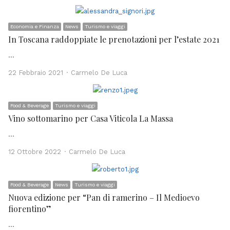
Economia e Finanza
News
Turismo e viaggi
In Toscana raddoppiate le prenotazioni per l’estate 2021
…
Author
22 Febbraio 2021
Carmelo De Luca
Food & Beverage
Turismo e viaggi
Vino sottomarino per Casa Viticola La Massa
…
Author
12 Ottobre 2022
Carmelo De Luca
Food & Beverage
News
Turismo e viaggi
Nuova edizione per “Pan di ramerino – Il Medioevo
fiorentino”
…