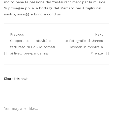
molto bene la passione del “restaurant man” per la musica.
Si prosegue poi alla bottega del Mercato per il taglio nel
nastro, assaggi e brindisi condivisi
Navigazione
Previous
Next
Previous
Next
Cooperazione, attività e
Le fotografie di James
articoli
post:
post:
fatturato di Co&So tornati
Hayman in mostra a
ai livelli pre-pandemia
Firenze
Share this post
You may also like...