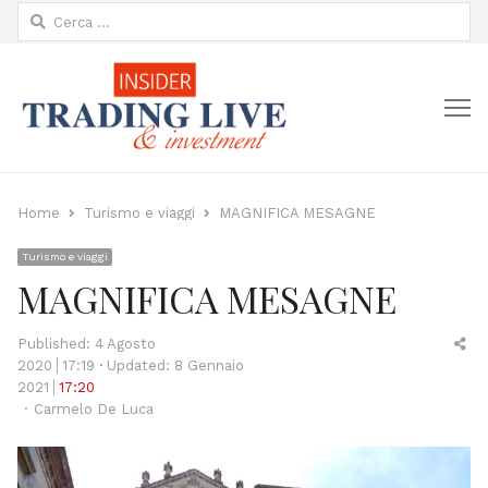
Ricerca
per:
M
Home
Turismo e viaggi
MAGNIFICA MESAGNE
Turismo e viaggi
MAGNIFICA MESAGNE
Sh
Published:
4 Agosto
thi
2020
17:19
Updated: 8 Gennaio
po
2021
17:20
Author
Carmelo De Luca