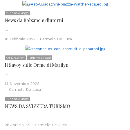
Turismo e viaggi
News da Bolzano e dintorni
…
Author
10 Febbraio 2022
Carmelo De Luca
Art & Fashion
Turismo e viaggi
Il Savoy sulle Orme di Marilyn
…
14 Novembre 2023
Author
Carmelo De Luca
Turismo e viaggi
NEWS DA SVIZZERA TURISMO
…
Author
26 Aprile 2021
Carmelo De Luca