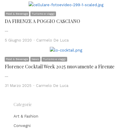
Food & Beverage
Turismo e viaggi
DA FIRENZE A POGGIO CASCIANO
…
Author
5 Giugno 2020
Carmelo De Luca
Food & Beverage
News
Turismo e viaggi
Florence Cocktail Week 2025 nuovamente a Firenze
…
Author
31 Marzo 2025
Carmelo De Luca
Categorie
Art & Fashion
Convegni