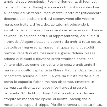
ambienti supertecnologici. Pochi chilometri al di fuori del
centro di ricerca, Mesagne appare in tutto il suo splendore
all’occhio del visitatore. Monumentali porte magnificamente
decorate con sculture e rilievi sopravvivono alle vecchie
mura, costruite a difesa dell’abitato, introducendo il
visitatore nella città vecchia dove il castello-palazzo domina
sovrano. Un solenne cortile di rappresentanza, dal quale si
intravede l’elegante balcone coperto da archi a tutto sesto,
custodisce l’ingresso al museo nel quale sono custoditi
preziosi reperti di età messapica e greca. Solenni piazze
adorne di blasoni e rilevanze architettoniche costellano
l’intero abitato, come dimostrano lo spazio antistante il
maniero o quello ospitante la Chiesa Matrice, dalla facciata
riccamente adorna di Santi. La vita da turista mette a dura
prova le capacità fisiche ma non disperate, rimettersi in
carreggiata diventa semplice rifocillandosi presso il
ristorante Giù da Mino, dove l’offerta culinaria è davvero
strepitosa: mozzarelle ripiene di ricotta, parmigiana di
melanzane, zuppa di trippa, frittelle di verdure, ricotta fritta,