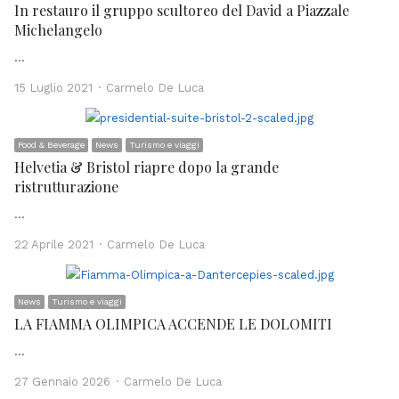
In restauro il gruppo scultoreo del David a Piazzale
Michelangelo
…
Author
15 Luglio 2021
Carmelo De Luca
Food & Beverage
News
Turismo e viaggi
Helvetia & Bristol riapre dopo la grande
ristrutturazione
…
Author
22 Aprile 2021
Carmelo De Luca
News
Turismo e viaggi
LA FIAMMA OLIMPICA ACCENDE LE DOLOMITI
…
Author
27 Gennaio 2026
Carmelo De Luca