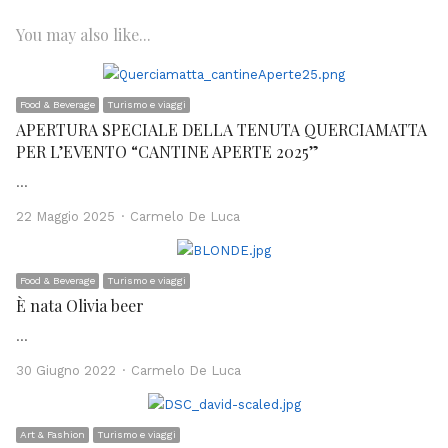
You may also like...
Food & Beverage
Turismo e viaggi
APERTURA SPECIALE DELLA TENUTA QUERCIAMATTA
PER L’EVENTO “CANTINE APERTE 2025”
…
Author
22 Maggio 2025
Carmelo De Luca
Food & Beverage
Turismo e viaggi
È nata Olivia beer
…
Author
30 Giugno 2022
Carmelo De Luca
Art & Fashion
Turismo e viaggi