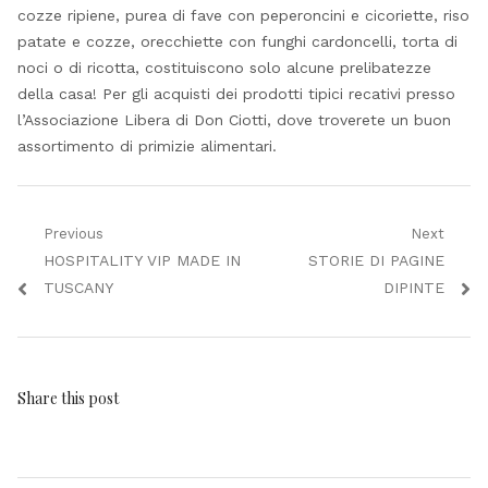
cozze ripiene, purea di fave con peperoncini e cicoriette, riso
patate e cozze, orecchiette con funghi cardoncelli, torta di
noci o di ricotta, costituiscono solo alcune prelibatezze
della casa! Per gli acquisti dei prodotti tipici recativi presso
l’Associazione Libera di Don Ciotti, dove troverete un buon
assortimento di primizie alimentari.
Navigazione
Previous
Next
Previous
Next
HOSPITALITY VIP MADE IN
STORIE DI PAGINE
articoli
post:
post:
TUSCANY
DIPINTE
Share this post