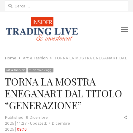
Ricerca
per:
M
Home
Art & Fashion
TORNA LA MOSTRA ENEGANART DAL TI
Art & Fashion
Turismo e viaggi
TORNA LA MOSTRA
ENEGANART DAL TITOLO
“GENERAZIONE”
Sh
Published:
6 Dicembre
thi
2025
14:27
Updated: 7 Dicembre
po
2025
09:16