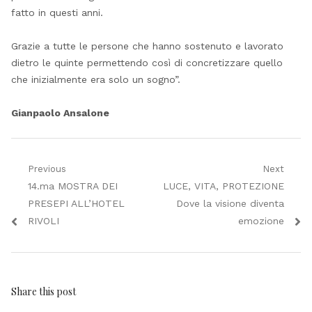
fatto in questi anni.
Grazie a tutte le persone che hanno sostenuto e lavorato
dietro le quinte permettendo così di concretizzare quello
che inizialmente era solo un sogno”.
Gianpaolo Ansalone
Navigazione
Previous
Next
Previous
Next
14.ma MOSTRA DEI
LUCE, VITA, PROTEZIONE
articoli
post:
post:
PRESEPI ALL’HOTEL
Dove la visione diventa
RIVOLI
emozione
Share this post