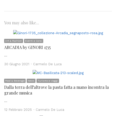
You may also like...
Art & Fashion
Eventi e Corsi
ARCADIA by GINORI 1735
…
Author
30 Giugno 2021
Carmelo De Luca
Food & Beverage
News
Turismo e viaggi
Dalla terra dell’altrove la pasta fatta a mano incontra la
grande musica
…
Author
12 Febbraio 2025
Carmelo De Luca