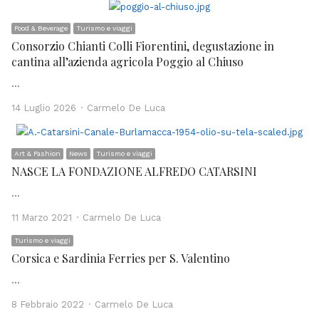
Food & Beverage
Turismo e viaggi
Consorzio Chianti Colli Fiorentini, degustazione in
cantina all’azienda agricola Poggio al Chiuso
…
Author
14 Luglio 2026
Carmelo De Luca
Art & Fashion
News
Turismo e viaggi
NASCE LA FONDAZIONE ALFREDO CATARSINI
…
Author
11 Marzo 2021
Carmelo De Luca
Turismo e viaggi
Corsica e Sardinia Ferries per S. Valentino
…
Author
8 Febbraio 2022
Carmelo De Luca