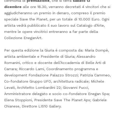
cerimonia di
premiazione,
che si terrà
sabato 13
dicembre
alle ore 18.30, verranno decretati 4 vincitori che si
aggiudicheranno un premio in denaro, compreso il premio
speciale Save the Planet, per un totale di 10.000 Euro. Ogni
artista vedrà pubblicato il suo lavoro sul Catalogo d’Arte,
mentre le opere vincitrici entreranno a far parte della
Collezione EneganArt.
Per questa edizione la Giuria è composta da: Maria Dompè,
artista ambientale e Presidente di Giuria; Alessandro
Romanini, critico e docente dell’Accademia di Belle Arti di
Carrara; Riccardo Lami, Coordinamento programma e
development Fondazione Palazzo Strozzi; Patrizia Cammeo,
Co-fondatore Gruppo UFO, architettura radicale; Michele
Levati, Architetto Lombardini 22; Giovanni Pucci,
Amministratore delegato e socio co-fondatore Enegan Spa;
Elena Stoppioni, Presidente Save The Planet Aps; Gabriele
Chianese, Direttore LIS10 Gallery.