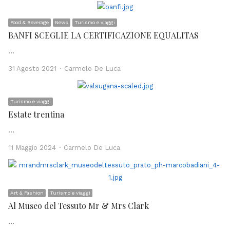
Food & Beverage
News
Turismo e viaggi
BANFI SCEGLIE LA CERTIFICAZIONE EQUALITAS
…
Author
31 Agosto 2021
Carmelo De Luca
Turismo e viaggi
Estate trentina
…
Author
11 Maggio 2024
Carmelo De Luca
Art & Fashion
Turismo e viaggi
Al Museo del Tessuto Mr & Mrs Clark
…