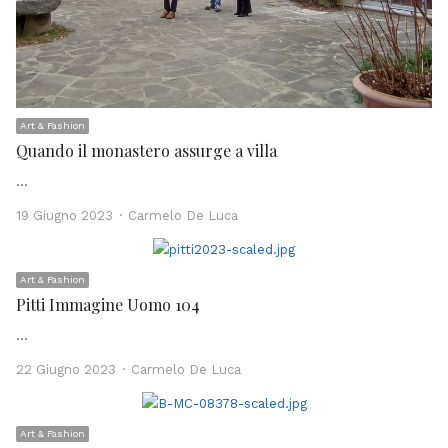
Art & Fashion
Quando il monastero assurge a villa
…
Author
19 Giugno 2023
Carmelo De Luca
Art & Fashion
Pitti Immagine Uomo 104
…
Author
22 Giugno 2023
Carmelo De Luca
Art & Fashion