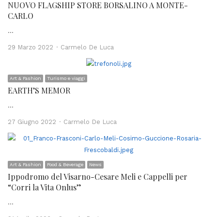
NUOVO FLAGSHIP STORE BORSALINO A MONTE-
CARLO
…
Author
29 Marzo 2022
Carmelo De Luca
Art & Fashion
Turismo e viaggi
EARTH’S MEMOR
…
Author
27 Giugno 2022
Carmelo De Luca
Art & Fashion
Food & Beverage
News
Ippodromo del Visarno-Cesare Meli e Cappelli per
“Corri la Vita Onlus”
…