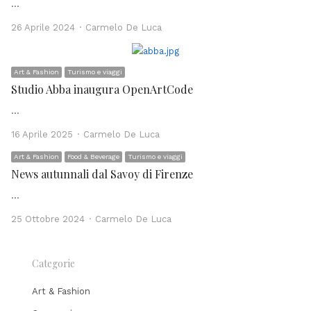
…
Author
26 Aprile 2024
Carmelo De Luca
Art & Fashion
Turismo e viaggi
Studio Abba inaugura OpenArtCode
…
Author
16 Aprile 2025
Carmelo De Luca
Art & Fashion
Food & Beverage
Turismo e viaggi
News autunnali dal Savoy di Firenze
…
Author
25 Ottobre 2024
Carmelo De Luca
Categorie
Art & Fashion