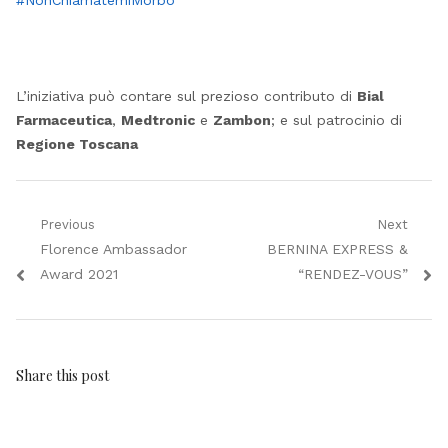
L’iniziativa può contare sul prezioso contributo di
Bial
Farmaceutica
,
Medtronic
e
Zambon
; e sul patrocinio di
Regione Toscana
Navigazione
Previous
Next
Previous
Next
Florence Ambassador
BERNINA EXPRESS &
articoli
post:
post:
Award 2021
“RENDEZ-VOUS”
Share this post