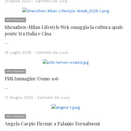
Author
21 Aprile 2023
Carmelo De Luca
Art & Fashion
Shenzhen-Milan Lifestyle Wek omaggia la cultura quale
ponte tra Italia e Cina
…
Author
15 Luglio 2026
Carmelo De Luca
Art & Fashion
Pitti Immagine Uomo 106
…
Author
17 Giugno 2024
Carmelo De Luca
Art & Fashion
Angela Carpio Firenze a Palazzo Tornabuoni