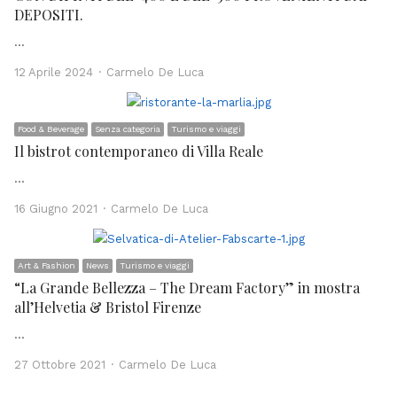
DEPOSITI.
…
Author
12 Aprile 2024
Carmelo De Luca
Food & Beverage
Senza categoria
Turismo e viaggi
Il bistrot contemporaneo di Villa Reale
…
Author
16 Giugno 2021
Carmelo De Luca
Art & Fashion
News
Turismo e viaggi
“La Grande Bellezza – The Dream Factory” in mostra
all’Helvetia & Bristol Firenze
…
Author
27 Ottobre 2021
Carmelo De Luca