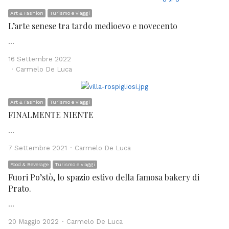
Art & Fashion
Turismo e viaggi
L’arte senese tra tardo medioevo e novecento
…
16 Settembre 2022
Author
Carmelo De Luca
Art & Fashion
Turismo e viaggi
FINALMENTE NIENTE
…
Author
7 Settembre 2021
Carmelo De Luca
Food & Beverage
Turismo e viaggi
Fuori Po’stò, lo spazio estivo della famosa bakery di
Prato.
…
Author
20 Maggio 2022
Carmelo De Luca