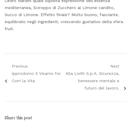
Cedro Nardini quale squisita espressione dell’essenza
mediterranea, Sciroppo di Zucchero al Limone candito,
Succo di Limone. Effetto finale? Molto buono, fasciante,
equilibrato negli ingredienti, crescendo gustativo della sfera
fruit.
Navigazione
Previous
Next
Previous
Next
Ipprodomo Il Visarno for
Alla Livith S.p.A. Sicurezza,
articoli
post:
post:
Corri la Vita
benessere mentale e
futuro del lavoro.
Share this post