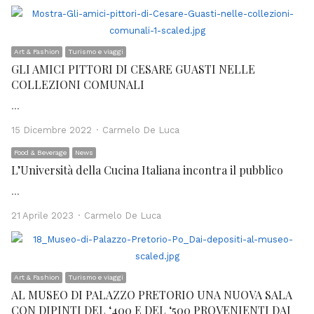
Art & Fashion
Turismo e viaggi
GLI AMICI PITTORI DI CESARE GUASTI NELLE
COLLEZIONI COMUNALI
…
Author
15 Dicembre 2022
Carmelo De Luca
Food & Beverage
News
L’Università della Cucina Italiana incontra il pubblico
…
Author
21 Aprile 2023
Carmelo De Luca
Art & Fashion
Turismo e viaggi
AL MUSEO DI PALAZZO PRETORIO UNA NUOVA SALA
CON DIPINTI DEL ‘400 E DEL ‘500 PROVENIENTI DAI