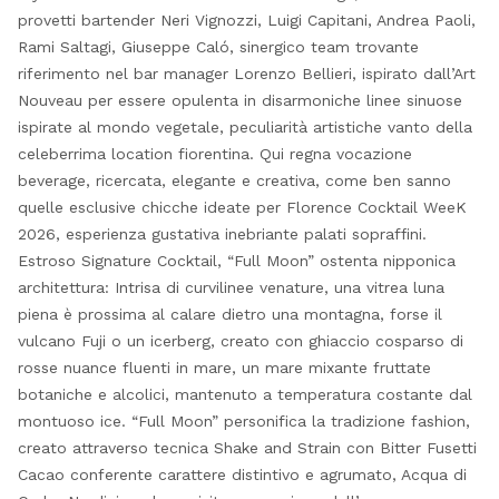
provetti bartender Neri Vignozzi, Luigi Capitani, Andrea Paoli,
Rami Saltagi, Giuseppe Caló, sinergico team trovante
riferimento nel bar manager Lorenzo Bellieri, ispirato dall’Art
Nouveau per essere opulenta in disarmoniche linee sinuose
ispirate al mondo vegetale, peculiarità artistiche vanto della
celeberrima location fiorentina. Qui regna vocazione
beverage, ricercata, elegante e creativa, come ben sanno
quelle esclusive chicche ideate per Florence Cocktail WeeK
2026, esperienza gustativa inebriante palati sopraffini.
Estroso Signature Cocktail, “Full Moon” ostenta nipponica
architettura: Intrisa di curvilinee venature, una vitrea luna
piena è prossima al calare dietro una montagna, forse il
vulcano Fuji o un icerberg, creato con ghiaccio cosparso di
rosse nuance fluenti in mare, un mare mixante fruttate
botaniche e alcolici, mantenuto a temperatura costante dal
montuoso ice. “Full Moon” personifica la tradizione fashion,
creato attraverso tecnica Shake and Strain con Bitter Fusetti
Cacao conferente carattere distintivo e agrumato, Acqua di