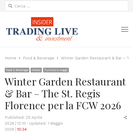
Ricerca
per:
M
Home
Food & Beverage
Winter Garden Restaurant & Bar – The
Food & Beverage
Hotels
Turismo e viaggi
Winter Garden Restaurant
& Bar – The St. Regis
Florence per la FCW 2026
Sh
Published:
25 Aprile
thi
2026
12:10
Updated: 1 Maggio
po
2026
10:34