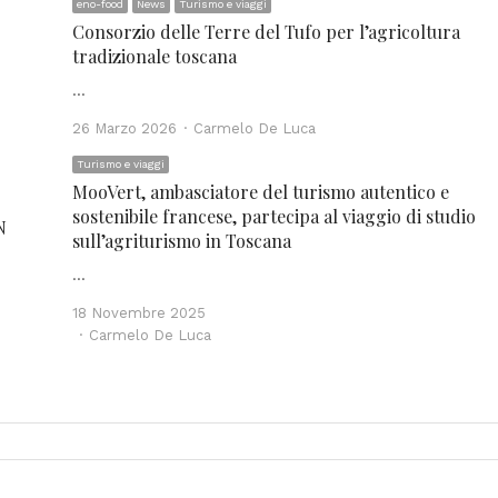
eno-food
News
Turismo e viaggi
Consorzio delle Terre del Tufo per l’agricoltura
tradizionale toscana
…
Author
26 Marzo 2026
Carmelo De Luca
Turismo e viaggi
MooVert, ambasciatore del turismo autentico e
sostenibile francese, partecipa al viaggio di studio
N
sull’agriturismo in Toscana
…
18 Novembre 2025
Author
Carmelo De Luca