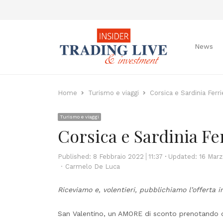
News
Home
Turismo e viaggi
Corsica e Sardinia Ferr
Turismo e viaggi
Corsica e Sardinia Fe
Published:
8 Febbraio 2022
11:37
Updated: 16 Mar
Author
Carmelo De Luca
Riceviamo e, volentieri, pubblichiamo l’offerta i
San Valentino, un AMORE di sconto prenotando d