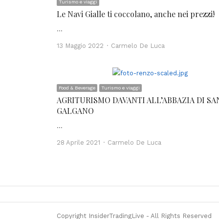
Turismo e viaggi
Le Navi Gialle ti coccolano, anche nei prezzi!
…
Author
13 Maggio 2022
Carmelo De Luca
Food & Beverage
Turismo e viaggi
AGRITURISMO DAVANTI ALL’ABBAZIA DI SA
GALGANO
…
Author
28 Aprile 2021
Carmelo De Luca
Copyright InsiderTradingLive - All Rights Reserved