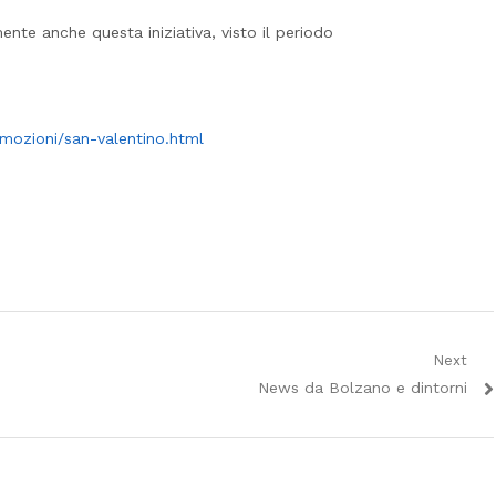
te anche questa iniziativa, visto il periodo
omozioni/san-valentino.html
Next
Next
News da Bolzano e dintorni
post: