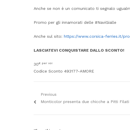
Anche se non è un comunicato ti segnalo ugualmen
Promo per gli innamorati delle #NaviGialle
Anche sul sito:
https://www.corsica-ferries.it/pr
LASCIATEVI CONQUISTARE DALLO SCONTO!
€ per voi
30
Codice Sconto 493177-AMORE
Navigazione
Previous
Previous
Monticolor presenta due chicche a Pitti Filati
articoli
post: