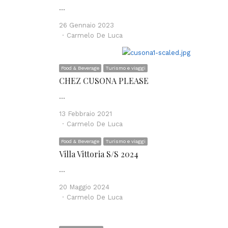
…
26 Gennaio 2023
Author
Carmelo De Luca
Food & Beverage
Turismo e viaggi
CHEZ CUSONA PLEASE
…
13 Febbraio 2021
Author
Carmelo De Luca
Food & Beverage
Turismo e viaggi
Villa Vittoria S/S 2024
…
20 Maggio 2024
Author
Carmelo De Luca