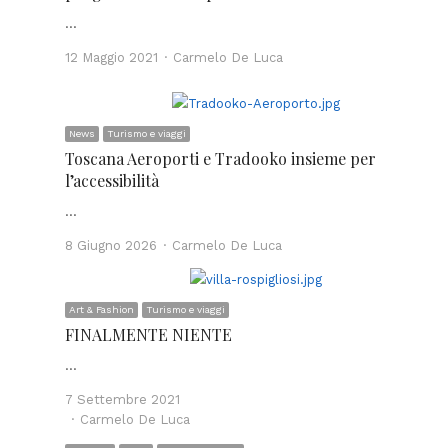
…
Author
12 Maggio 2021
Carmelo De Luca
News
Turismo e viaggi
Toscana Aeroporti e Tradooko insieme per
l’accessibilità
…
Author
8 Giugno 2026
Carmelo De Luca
Art & Fashion
Turismo e viaggi
FINALMENTE NIENTE
…
7 Settembre 2021
Author
Carmelo De Luca