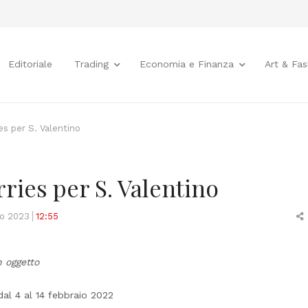
Editoriale
Trading
Economia e Finanza
Art & Fas
ies per S. Valentino
rries per S. Valentino
zo 2023
12:55
t
n oggetto
al 4 al 14 febbraio 2022