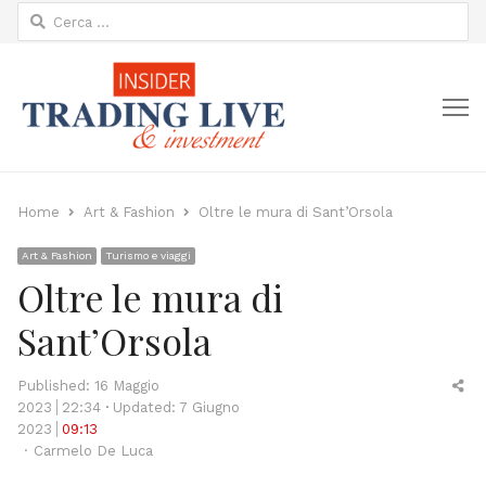
Ricerca
per:
M
Home
Art & Fashion
Oltre le mura di Sant’Orsola
Art & Fashion
Turismo e viaggi
Oltre le mura di
Sant’Orsola
Sh
Published:
16 Maggio
thi
2023
22:34
Updated: 7 Giugno
po
2023
09:13
Author
Carmelo De Luca