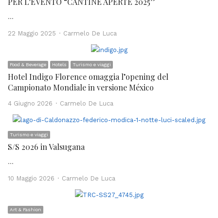
PER L’EVENTO “CANTINE APERTE 2025”
…
Author
22 Maggio 2025
Carmelo De Luca
Food & Beverage
Hotels
Turismo e viaggi
Hotel Indigo Florence omaggia l’opening del
Campionato Mondiale in versione México
Author
4 Giugno 2026
Carmelo De Luca
Turismo e viaggi
S/S 2026 in Valsugana
…
Author
10 Maggio 2026
Carmelo De Luca
Art & Fashion