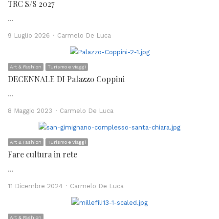
TRC S/S 2027
…
Author
9 Luglio 2026
Carmelo De Luca
Art & Fashion
Turismo e viaggi
DECENNALE DI Palazzo Coppini
…
Author
8 Maggio 2023
Carmelo De Luca
Art & Fashion
Turismo e viaggi
Fare cultura in rete
…
Author
11 Dicembre 2024
Carmelo De Luca
Art & Fashion