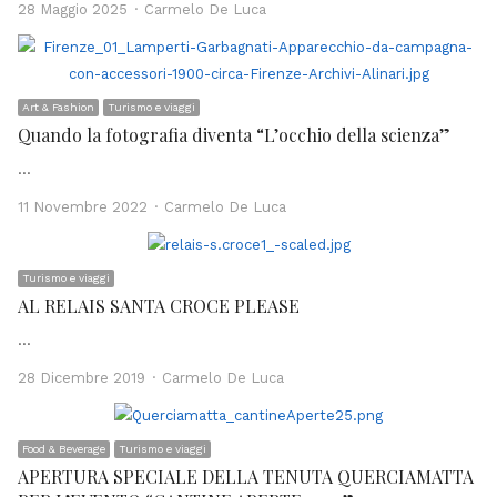
Author
28 Maggio 2025
Carmelo De Luca
Art & Fashion
Turismo e viaggi
Quando la fotografia diventa “L’occhio della scienza”
…
Author
11 Novembre 2022
Carmelo De Luca
Turismo e viaggi
AL RELAIS SANTA CROCE PLEASE
…
Author
28 Dicembre 2019
Carmelo De Luca
Food & Beverage
Turismo e viaggi
APERTURA SPECIALE DELLA TENUTA QUERCIAMATTA