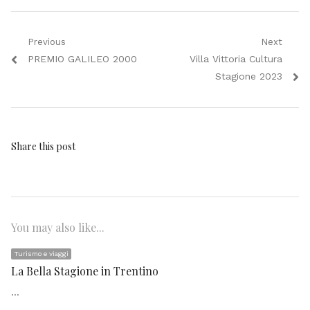
Navigazione
Previous
Next
Previous
Next
PREMIO GALILEO 2000
Villa Vittoria Cultura
articoli
post:
post:
Stagione 2023
Share this post
You may also like...
Turismo e viaggi
La Bella Stagione in Trentino
…