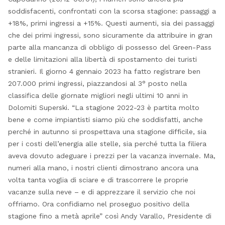
soddisfacenti, confrontati con la scorsa stagione: passaggi a
+18%, primi ingressi a +15%. Questi aumenti, sia dei passaggi
che dei primi ingressi, sono sicuramente da attribuire in gran
parte alla mancanza di obbligo di possesso del Green-Pass
e delle limitazioni alla libertà di spostamento dei turisti
stranieri. Il giorno 4 gennaio 2023 ha fatto registrare ben
207.000 primi ingressi, piazzandosi al 3° posto nella
classifica delle giornate migliori negli ultimi 10 anni in
Dolomiti Superski. “La stagione 2022-23 è partita molto
bene e come impiantisti siamo più che soddisfatti, anche
perché in autunno si prospettava una stagione difficile, sia
per i costi dell’energia alle stelle, sia perché tutta la filiera
aveva dovuto adeguare i prezzi per la vacanza invernale. Ma,
numeri alla mano, i nostri clienti dimostrano ancora una
volta tanta voglia di sciare e di trascorrere le proprie
vacanze sulla neve – e di apprezzare il servizio che noi
offriamo. Ora confidiamo nel proseguo positivo della
stagione fino a metà aprile” così Andy Varallo, Presidente di