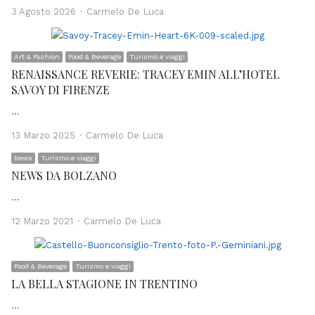
Author
3 Agosto 2026
Carmelo De Luca
Art & Fashion
Food & Beverage
Turismo e viaggi
RENAISSANCE REVERIE: TRACEY EMIN ALL’HOTEL
SAVOY DI FIRENZE
…
Author
13 Marzo 2025
Carmelo De Luca
News
Turismo e viaggi
NEWS DA BOLZANO
…
Author
12 Marzo 2021
Carmelo De Luca
Food & Beverage
Turismo e viaggi
LA BELLA STAGIONE IN TRENTINO
…