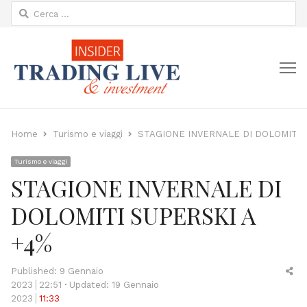
Ricerca
per:
M
Home
Turismo e viaggi
STAGIONE INVERNALE DI DOLOMITI 
Turismo e viaggi
STAGIONE INVERNALE DI
DOLOMITI SUPERSKI A
+4%
Sh
Published:
9 Gennaio
thi
2023
22:51
Updated: 19 Gennaio
po
2023
11:33