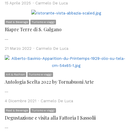
Author
15 Aprile 2025
Carmelo De Luca
Food & Beverage
Turismo e viaggi
Riapre Terre di S. Galgano
…
Author
21 Marzo 2022
Carmelo De Luca
Art & Fashion
Turismo e viaggi
Antologia Scelta 2022 by Tornabuoni Arte
…
Author
4 Dicembre 2021
Carmelo De Luca
Food & Beverage
Turismo e viaggi
Degustazione e visita alla Fattoria I Sassolii
…