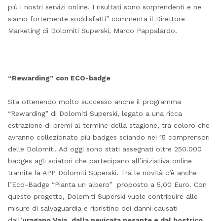
più i nostri servizi online. I risultati sono sorprendenti e ne
siamo fortemente soddisfatti” commenta il Direttore
Marketing di Dolomiti Superski, Marco Pappalardo.
“Rewarding” con ECO-badge
Sta ottenendo molto successo anche il programma
“Rewarding” di Dolomiti Superski, legato a una ricca
estrazione di premi al termine della stagione, tra coloro che
avranno collezionato più badges sciando nei 15 comprensori
delle Dolomiti. Ad oggi sono stati assegnati oltre 250.000
badges agli sciatori che partecipano all’iniziativa online
tramite la APP Dolomiti Superski. Tra le novità c’è anche
l’Eco-Badge “Pianta un albero” proposto a 5,00 Euro. Con
questo progetto,
Dolomiti Superski vuole contribuire alle
misure di salvaguardia e ripristino dei danni causati
dall’
uragano Vaia
,
dalla nevicata pesante e dal bostrico