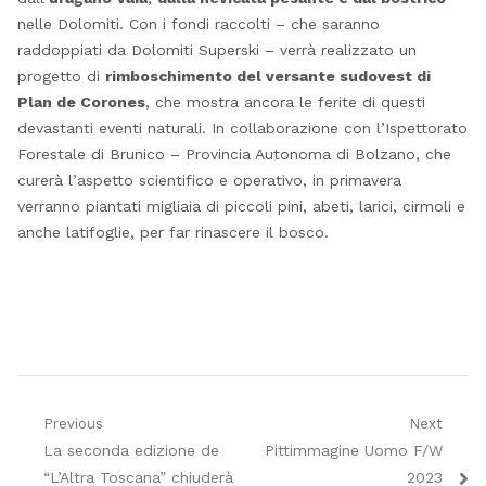
nelle Dolomiti. Con i fondi raccolti – che saranno
raddoppiati da Dolomiti Superski – verrà realizzato un
progetto di
rimboschimento del versante sudovest di
Plan de Corones
, che mostra ancora le ferite di questi
devastanti eventi naturali. In collaborazione con l’Ispettorato
Forestale di Brunico – Provincia Autonoma di Bolzano, che
curerà l’aspetto scientifico e operativo, in primavera
verranno piantati migliaia di piccoli pini, abeti, larici, cirmoli e
anche latifoglie, per far rinascere il bosco.
Navigazione
Previous
Next
Previous
Next
La seconda edizione de
Pittimmagine Uomo F/W
articoli
post:
post:
“L’Altra Toscana” chiuderà
2023