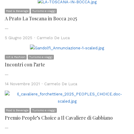
Food & Beverage
Turismo e viaggi
A Prato La Toscana in Bocca 2025
…
Author
5 Giugno 2025
Carmelo De Luca
Art & Fashion
Turismo e viaggi
Incontri con l’arte
…
Author
14 Novembre 2021
Carmelo De Luca
Food & Beverage
Turismo e viaggi
Premio People’s Choice a Il Cavaliere di Gabbiano
…