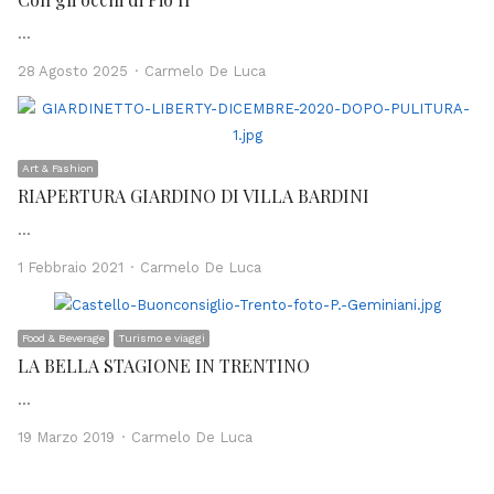
…
Author
28 Agosto 2025
Carmelo De Luca
Art & Fashion
RIAPERTURA GIARDINO DI VILLA BARDINI
…
Author
1 Febbraio 2021
Carmelo De Luca
Food & Beverage
Turismo e viaggi
LA BELLA STAGIONE IN TRENTINO
…
Author
19 Marzo 2019
Carmelo De Luca