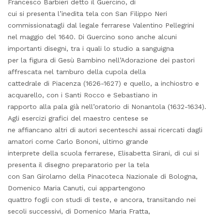
Francesco Barbieri detto il Guercino, di
cui si presenta l’inedita tela con San Filippo Neri
commissionatagli dal legale ferrarese Valentino Pellegrini
nel maggio del 1640. Di Guercino sono anche alcuni
importanti disegni, tra i quali lo studio a sanguigna
per la figura di Gesù Bambino nell’Adorazione dei pastori
affrescata nel tamburo della cupola della
cattedrale di Piacenza (1626-1627) e quello, a inchiostro e
acquarello, con i Santi Rocco e Sebastiano in
rapporto alla pala già nell’oratorio di Nonantola (1632-1634).
Agli esercizi grafici del maestro centese se
ne affiancano altri di autori secenteschi assai ricercati dagli
amatori come Carlo Bononi, ultimo grande
interprete della scuola ferrarese, Elisabetta Sirani, di cui si
presenta il disegno preparatorio per la tela
con San Girolamo della Pinacoteca Nazionale di Bologna,
Domenico Maria Canuti, cui appartengono
quattro fogli con studi di teste, e ancora, transitando nei
secoli successivi, di Domenico Maria Fratta,