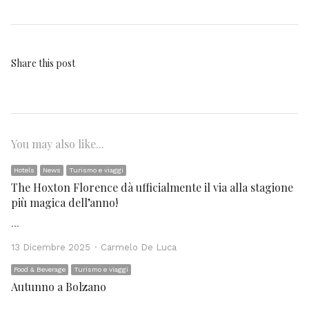
Share this post
You may also like...
Hotels
News
Turismo e viaggi
The Hoxton Florence dà ufficialmente il via alla stagione
più magica dell’anno!
…
Author
13 Dicembre 2025
Carmelo De Luca
Food & Beverage
Turismo e viaggi
Autunno a Bolzano
…