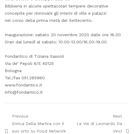
Bibbiena in alcune spettacolari tempere decorative
concepite per rinnovare gli interni di ville e palazzi
nel corso della prima metà del Settecento.
Inaugurazione: sabato 20 novembre 2020 dalle ore 16.00
Orari dal lunedì al sabato: 10.00-13.00/16.00-19.00
Fondantico di Tiziana Sassoli
Via de’ Pepoli 6/E 40125
Bologna
Tel./fax 051.265980
www.fondantico.it
info@fondantico.it
Navigazione
Previous
Next
Previous
Next
Enrica Della Martira con il
Le Vie di Leonardo Da
articoli
post:
post:
suo orto su Food Network
Vinci