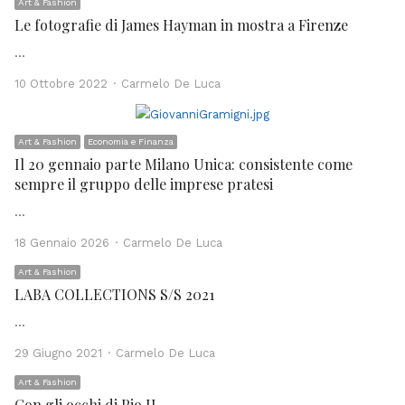
Art & Fashion
Le fotografie di James Hayman in mostra a Firenze
…
Author
10 Ottobre 2022
Carmelo De Luca
Art & Fashion
Economia e Finanza
Il 20 gennaio parte Milano Unica: consistente come
sempre il gruppo delle imprese pratesi
…
Author
18 Gennaio 2026
Carmelo De Luca
Art & Fashion
LABA COLLECTIONS S/S 2021
…
Author
29 Giugno 2021
Carmelo De Luca
Art & Fashion
Con gli occhi di Pio II