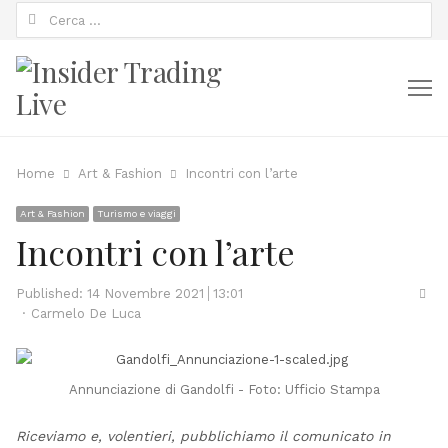
Ricerca
per:
M
Home
Art & Fashion
Incontri con l’arte
Art & Fashion
Turismo e viaggi
Incontri con l’arte
Sha
Published:
14 Novembre 2021
13:01
Author
thi
Carmelo De Luca
pos
Annunciazione di Gandolfi - Foto: Ufficio Stampa
Riceviamo e, volentieri, pubblichiamo il comunicato in