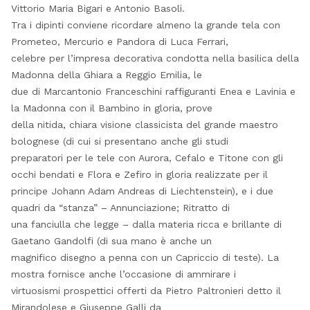
Vittorio Maria Bigari e Antonio Basoli.
Tra i dipinti conviene ricordare almeno la grande tela con
Prometeo, Mercurio e Pandora di Luca Ferrari,
celebre per l’impresa decorativa condotta nella basilica della
Madonna della Ghiara a Reggio Emilia, le
due di Marcantonio Franceschini raffiguranti Enea e Lavinia e
la Madonna con il Bambino in gloria, prove
della nitida, chiara visione classicista del grande maestro
bolognese (di cui si presentano anche gli studi
preparatori per le tele con Aurora, Cefalo e Titone con gli
occhi bendati e Flora e Zefiro in gloria realizzate per il
principe Johann Adam Andreas di Liechtenstein), e i due
quadri da “stanza” – Annunciazione; Ritratto di
una fanciulla che legge – dalla materia ricca e brillante di
Gaetano Gandolfi (di sua mano è anche un
magnifico disegno a penna con un Capriccio di teste). La
mostra fornisce anche l’occasione di ammirare i
virtuosismi prospettici offerti da Pietro Paltronieri detto il
Mirandolese e Giuseppe Galli da