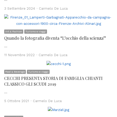
Author
3 Settembre 2024
Carmelo De Luca
Art & Fashion
Turismo e viaggi
Quando la fotografia diventa “L’occhio della scienza”
…
Author
11 Novembre 2022
Carmelo De Luca
Food & Beverage
Turismo e viaggi
CECCHI PRESENTA STORIA DI FAMIGLIA CHIANTI
CLASSICO GLI SCUDI 2019
…
Author
5 Ottobre 2021
Carmelo De Luca