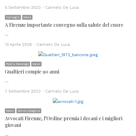
Author
5 Settembre 2023
Carmelo De Luca
Convegni
News
A Firenze importante convegno sulla salute del cuore
…
Author
13 Aprile 2026
Carmelo De Luca
Food & Beverage
News
Gualtieri compie 90 anni
…
Author
7 Settembre 2023
Carmelo De Luca
News
Senza categoria
Avvocati Firenze, l’Ordine premia i decani e i migliori
giovani
…