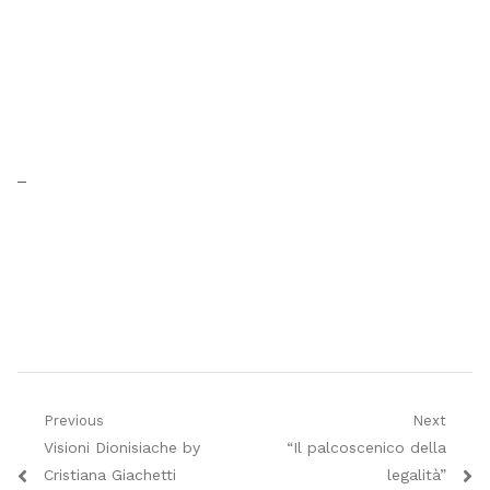
_
Navigazione
Previous
Next
Previous
Next
Visioni Dionisiache by
“Il palcoscenico della
articoli
post:
post:
Cristiana Giachetti
legalità”