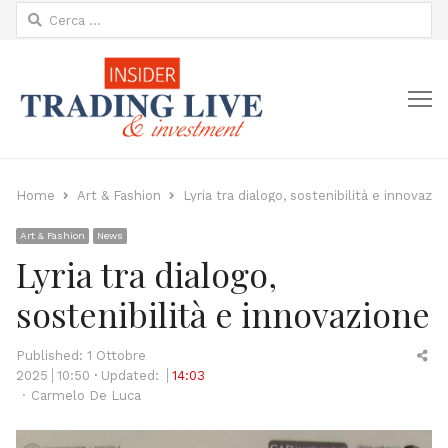
Ricerca
per:
M
Home
Art & Fashion
Lyria tra dialogo, sostenibilità e innovazio
Art & Fashion
News
Lyria tra dialogo,
sostenibilità e innovazione
Sh
Published:
1 Ottobre
thi
2025
10:50
Updated:
14:03
Author
po
Carmelo De Luca