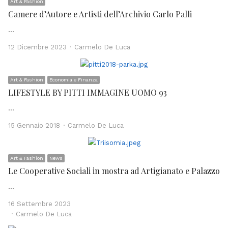
Art & Fashion
Camere d’Autore e Artisti dell’Archivio Carlo Palli
…
Author
12 Dicembre 2023
Carmelo De Luca
Art & Fashion
Economia e Finanza
LIFESTYLE BY PITTI IMMAGINE UOMO 93
…
Author
15 Gennaio 2018
Carmelo De Luca
Art & Fashion
News
Le Cooperative Sociali in mostra ad Artigianato e Palazzo
…
16 Settembre 2023
Author
Carmelo De Luca