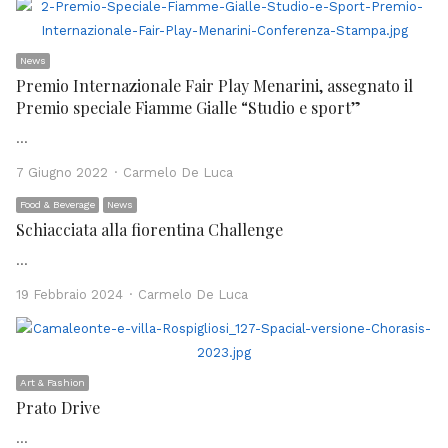
News
Premio Internazionale Fair Play Menarini, assegnato il
Premio speciale Fiamme Gialle “Studio e sport”
…
Author
7 Giugno 2022
Carmelo De Luca
Food & Beverage
News
Schiacciata alla fiorentina Challenge
…
Author
19 Febbraio 2024
Carmelo De Luca
Art & Fashion
Prato Drive
…