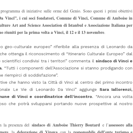
 programma di iniziative sulle orme del Genio. Sono questi i primi obiettivi
 Da Vinci”, i cui soci fondatori, Comune di Vinci, Comune di Amboise in
ture Art and Science Association di Istanbul e Associazione Italiana per
 riuniti per la prima volta a Vinci, il 12 e il 13 novembre
.
o geo-culturale europeo” riferibile alla presenza di Leonardo da
 che ottenga il riconoscimento di “Itinerario Culturale Europeo” dal
 scientifici condivisi tra i territori” commenta il
sindaco di Vinci e
a
. “Tutti i componenti dell’Associazione si stanno prodigando con
 riempirci di soddisfazione”.
ve che hanno visto la Città di Vinci al centro del primo incontro
azionale Le Vie di Leonardo Da Vinci” aggiunge
Sara Iallorenzi,
une di Vinci e coordinatrice dell’incontro
. “Ancora una volta
ioso che potrà svilupparsi portando nuove prospettive al nostro
sindaco di Amboise Thierry Boutard
assessore alla
n la presenza del
e l’
omere
delegazione di Vipava
responsabile dell’ente turismo e
, la
con la