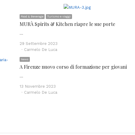
Food & Beverage
Turismo e viaggi
MURÀ Spirits & Kitchen riapre le sue porte
…
29 Settembre 2023
Author
Carmelo De Luca
News
A Firenze nuovo corso di formazione per giovani
…
13 Novembre 2023
Author
Carmelo De Luca