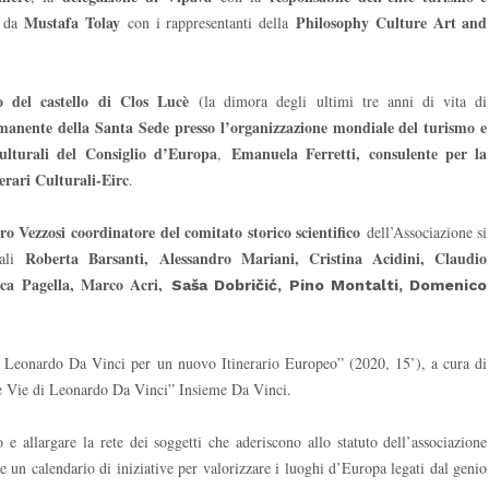
Mustafa Tolay
Philosophy Culture Art and
 da
con i rappresentanti della
o del castello di Clos Lucè
(la dimora degli ultimi tre anni di vita di
anente della Santa Sede presso l’organizzazione mondiale del turismo e
ulturali del Consiglio d’Europa
Emanuela Ferretti, consulente per la
,
nerari Culturali-Eirc
.
ro Vezzosi coordinatore del comitato storico scientifico
dell’Associazione si
Roberta Barsanti, Alessandro Mariani, Cristina Acidini, Claudio
uali
ica Pagella, Marco Acri,
Saša Dobričić, Pino Montalti, Domenico
di Leonardo Da Vinci per un nuovo Itinerario Europeo” (2020, 15’), a cura di
e Vie di Leonardo Da Vinci” Insieme Da Vinci.
e allargare la rete dei soggetti che aderiscono allo statuto dell’associazione
e un calendario di iniziative per valorizzare i luoghi d’Europa legati dal genio