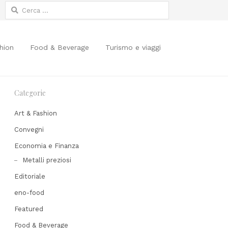
Ricerca
per:
hion
Food & Beverage
Turismo e viaggi
Categorie
Art & Fashion
Convegni
Economia e Finanza
Share
Metalli preziosi
his
Editoriale
post
eno-food
Featured
Food & Beverage