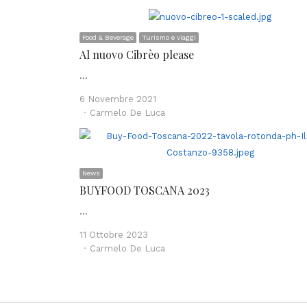
Food & Beverage
Turismo e viaggi
Al nuovo Cibrèo please
…
6 Novembre 2021
Author
Carmelo De Luca
News
BUYFOOD TOSCANA 2023
…
11 Ottobre 2023
Author
Carmelo De Luca