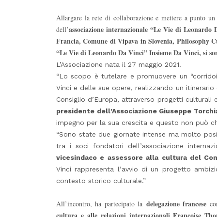
Allargare la rete di collaborazione e mettere a punto un
associazione internazionale “Le Vie di Leonardo
dell’
Francia, Comune di Vipava in Slovenia, Philosophy Cul
“Le Vie di Leonardo Da Vinci” Insieme Da Vinci, si sono
L’Associazione nata il 27 maggio 2021.
“Lo scopo è tutelare e promuovere un “corridoi
Vinci e delle sue opere, realizzando un itinerario
Consiglio d’Europa, attraverso progetti culturali e
presidente dell’Associazione Giuseppe Torchi
impegno per la sua crescita e questo non può che
“Sono state due giornate intense ma molto positi
tra i soci fondatori dell’associazione intern
vicesindaco e assessore alla cultura del Com
Vinci rappresenta l’avvio di un progetto ambiz
contesto storico culturale.”
delegazione francese
All’incontro, ha partecipato la
co
cultura e alle relazioni internazionali Francoise Th