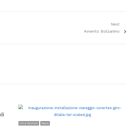
Next
Next
Avvento Bolzanino
post:
di
Art & Fashion
News