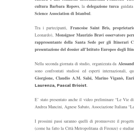
cultura Barbara Repovs
delegazione turca
, la
guidata
Science Association di Istanbul
.
Francoise Saint Bris, proprietari
Tra i partecipanti,
Monsignor Maurizio Bravi osservatore perm
Leonardo),
rappresentante della Santa Sede per gli Itinerari C
presentazione del dossier all’Istituto Europeo degli Iti
Alessand
Nella seconda giornata di studio, organizzata da
sono confrontati studiosi ed esperti internazionali, q
Giorgione, Claudio A.M. Salsi, Marino Viganò, Enr
Laurenza, Pascal Brioist
.
E’ stato presentato anche il video preliminare “Le Vie 
Andrea Mancini, Agnese Sabato, Associazione Italiana “L
I prossimi passi saranno quelli di promuovere il progetto 
(come ha fatto la Città Metropolitana di Firenze) e studiar