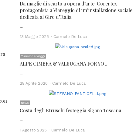
Da maglie di scarto a opera d’arte: Corertex
protagonista a Viareggio di un’installazione sociale
dedicata al Giro d’Italia
…
Author
13 Maggio 2025
Carmelo De Luca
ura
Turismo e viaggi
ALPE CIMBRA & VALSUGANA FOR YOU
…
Author
28 Aprile 2020
Carmelo De Luca
con
News
Costa degli Etruschi festeggia Sigaro Toscana
…
Author
1 Agosto 2025
Carmelo De Luca