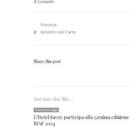
di Leonardo.
Navigazione
Previous
Previous
Incontri con l’arte
articoli
post:
Share this post
You may also like...
Turismo e viaggi
L’Hotel Savoy partecipa alla 32esima edizione 
BIAF 2024