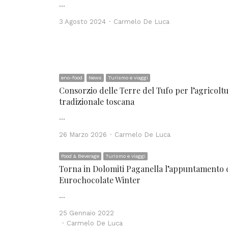
…
Author
3 Agosto 2024
Carmelo De Luca
eno-food
News
Turismo e viaggi
Consorzio delle Terre del Tufo per l’agricolt
tradizionale toscana
…
Author
26 Marzo 2026
Carmelo De Luca
Food & Beverage
Turismo e viaggi
Torna in Dolomiti Paganella l’appuntamento 
Eurochocolate Winter
…
25 Gennaio 2022
Author
Carmelo De Luca