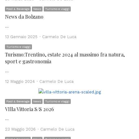
Food & Beverage
News
Turismo e viaggi
News da Bolzano
…
Author
13 Gennaio 2025
Carmelo De Luca
Turismo e viaggi
Turismo:Trentino, estate 2024 al massimo fra natura,
sport e gastronomia
…
Author
12 Maggio 2024
Carmelo De Luca
Food & Beverage
News
Turismo e viaggi
VIlla Vittoria S/S 2026
…
Author
23 Maggio 2026
Carmelo De Luca