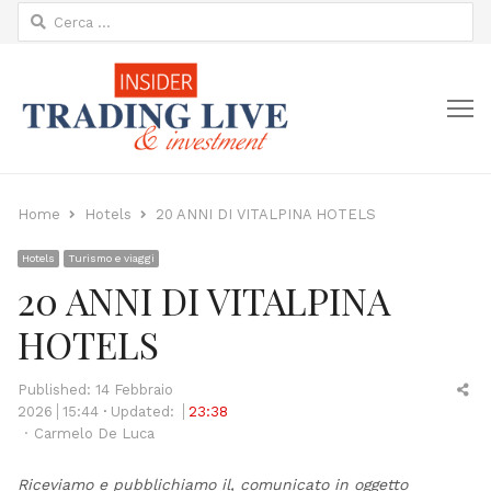
Ricerca
per:
M
Home
Hotels
20 ANNI DI VITALPINA HOTELS
Hotels
Turismo e viaggi
20 ANNI DI VITALPINA
HOTELS
Sh
Published:
14 Febbraio
thi
2026
15:44
Updated:
23:38
Author
po
Carmelo De Luca
Riceviamo e pubblichiamo il, comunicato in oggetto