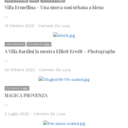
Food & Beverage
News
Turismo e viaggi
Villa Ermellina – Una nuova oasi urbana a Siena
…
Author
15 Ottobre 2025
Carmelo De Luca
Art & Fashion
Turismo e viaggi
A Villa Bardini la mostra Elliott Erwitt – Photographs
…
Author
20 Ottobre 2022
Carmelo De Luca
Turismo e viaggi
MAGICA PROVENZA
…
Author
2 Luglio 2020
Carmelo De Luca