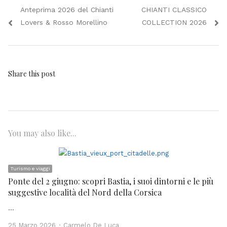
Navigazione
Previous
Next
Anteprima 2026 del Chianti
CHIANTI CLASSICO
articoli
post:
post:
Lovers & Rosso Morellino
COLLECTION 2026
Share this post
You may also like...
Turismo e viaggi
Ponte del 2 giugno: scopri Bastia, i suoi dintorni e le più
suggestive località del Nord della Corsica
…
Author
25 Marzo 2026
Carmelo De Luca