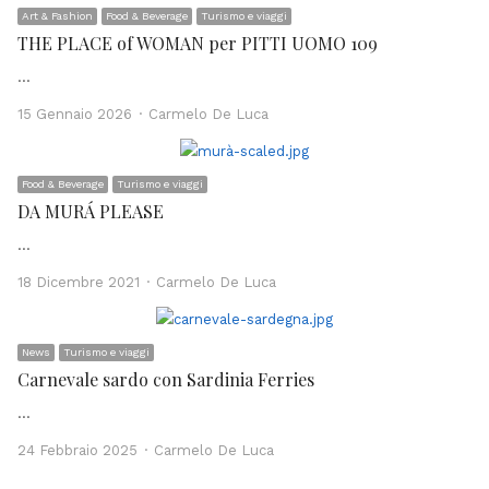
Art & Fashion
Food & Beverage
Turismo e viaggi
THE PLACE of WOMAN per PITTI UOMO 109
…
Author
15 Gennaio 2026
Carmelo De Luca
Food & Beverage
Turismo e viaggi
DA MURÁ PLEASE
…
Author
18 Dicembre 2021
Carmelo De Luca
News
Turismo e viaggi
Carnevale sardo con Sardinia Ferries
…
Author
24 Febbraio 2025
Carmelo De Luca