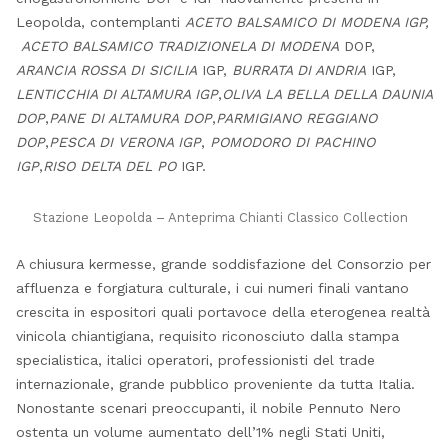
Leopolda, contemplanti
ACETO BALSAMICO DI MODENA IGP,
ACETO BALSAMICO TRADIZIONELA DI MODENA
DOP,
ARANCIA ROSSA DI SICILIA
IGP,
BURRATA DI ANDRIA
IGP,
LENTICCHIA DI ALTAMURA IGP
,
OLIVA LA BELLA DELLA DAUNIA
DOP
,
PANE DI ALTAMURA DOP
,
PARMIGIANO REGGIANO
DOP
,
PESCA DI VERONA IGP
,
POMODORO DI PACHINO
IGP
,
RISO DELTA DEL PO
IGP.
Stazione Leopolda – Anteprima Chianti Classico Collection
A chiusura kermesse, grande soddisfazione del Consorzio per
affluenza e forgiatura culturale
, i cui numeri finali vantano
crescita in espositori quali portavoce della eterogenea realtà
vinicola chiantigiana, requisito riconosciuto dalla stampa
specialistica, italici operatori, professionisti del trade
internazionale, grande pubblico proveniente da tutta Italia.
Nonostante scenari preoccupanti, il nobile Pennuto Nero
ostenta un volume aumentato dell’1% negli Stati Uniti,