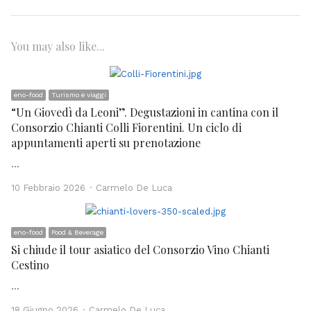
You may also like...
eno-food
Turismo e viaggi
“Un Giovedì da Leoni”. Degustazioni in cantina con il
Consorzio Chianti Colli Fiorentini. Un ciclo di
appuntamenti aperti su prenotazione
…
Author
10 Febbraio 2026
Carmelo De Luca
eno-food
Food & Beverage
Si chiude il tour asiatico del Consorzio Vino Chianti
Cestino
…
Author
18 Giugno 2026
Carmelo De Luca