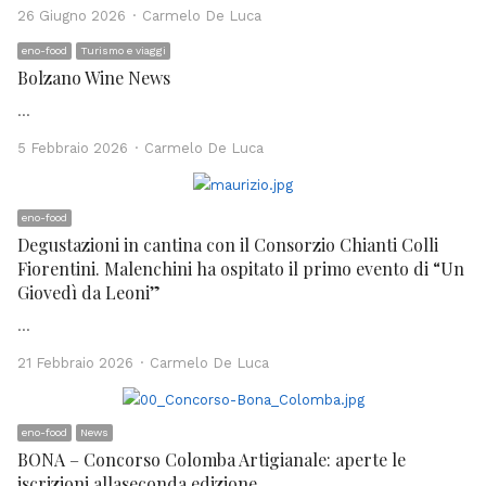
Author
26 Giugno 2026
Carmelo De Luca
eno-food
Turismo e viaggi
Bolzano Wine News
…
Author
5 Febbraio 2026
Carmelo De Luca
eno-food
Degustazioni in cantina con il Consorzio Chianti Colli
Fiorentini. Malenchini ha ospitato il primo evento di “Un
Giovedì da Leoni”
…
Author
21 Febbraio 2026
Carmelo De Luca
eno-food
News
BONA – Concorso Colomba Artigianale: aperte le
iscrizioni allaseconda edizione