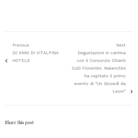
Navigazione
Previous
Next
Previous
Next
20 ANNI DI VITALPINA
Degustazioni in cantina
articoli
post:
post:
HOTELS
con il Consorzio Chianti
Colli Fiorentini. Malenchini
ha ospitato il primo
evento di “Un Giovedì da
Leoni”
Share this post