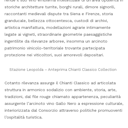
rende il suo vino emblema intellettuale di un’area opulenta in
storiche architetture turrite, borghi rurali, dimore signorili,
raccontanti medievali dispute tra Siena e Firenze, storia
granducale, bellezza ottocentesca, custodi di archivi,
artistica manifattura, modellazioni agrarie intimamente
legate ai vigneti, straordinarie geometrie paesaggistiche
ingentilite da rilevanze arboree, insomma un arcinoto
patrimonio vinicolo-territoriale trovante partecipata
protezione nei viticoltori, suoi amorevoli depositari.
Stazione Leopolda – Anteprima Chianti Classico Collection
Cotanto rilevanza assurge il Chianti Classico ad articolata
struttura in armonico sodalizio con ambiente, storia, arte,
tradizioni, dal file rouge chiamato appartenenza, peculiarità
assurgente l’arcinoto vino Gallo Nero a espressione culturale,
interiorizzata dal Consorzio attraverso politiche promuoventi
l’ospitalità turistica.