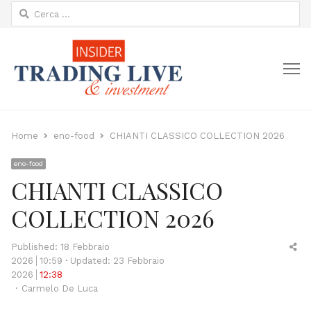
Ricerca
per:
M
Home
eno-food
CHIANTI CLASSICO COLLECTION 2026
eno-food
CHIANTI CLASSICO
COLLECTION 2026
Sh
Published:
18 Febbraio
thi
2026
10:59
Updated: 23 Febbraio
po
2026
12:38
Author
Carmelo De Luca