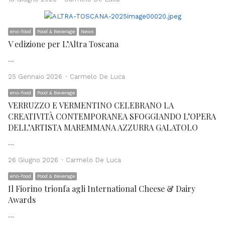
eno-food
Food & Beverage
News
V edizione per L’Altra Toscana
…
Author
25 Gennaio 2026
Carmelo De Luca
eno-food
Food & Beverage
VERRUZZO E VERMENTINO CELEBRANO LA
CREATIVITÀ CONTEMPORANEA SFOGGIANDO L’OPERA
DELL’ARTISTA MAREMMANA AZZURRA GALATOLO
…
Author
26 Giugno 2026
Carmelo De Luca
eno-food
Food & Beverage
Il Fiorino trionfa agli International Cheese & Dairy
Awards
…