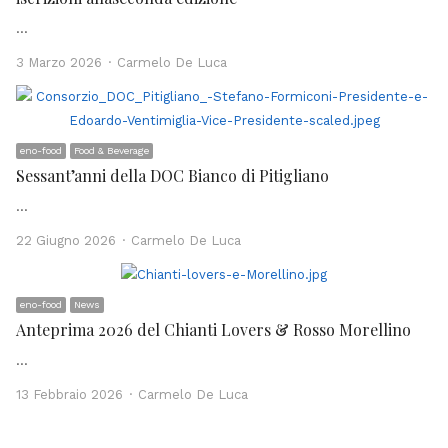
…
Author
3 Marzo 2026
Carmelo De Luca
eno-food
Food & Beverage
Sessant’anni della DOC Bianco di Pitigliano
…
Author
22 Giugno 2026
Carmelo De Luca
eno-food
News
Anteprima 2026 del Chianti Lovers & Rosso Morellino
…
Author
13 Febbraio 2026
Carmelo De Luca