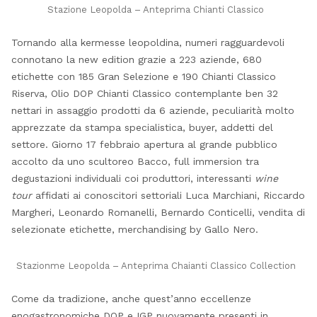
Stazione Leopolda – Anteprima Chianti Classico
Tornando alla kermesse leopoldina, numeri ragguardevoli
connotano la new edition grazie a 223 aziende, 680
etichette con 185 Gran Selezione e 190 Chianti Classico
Riserva,
Olio DOP Chianti Classico
contemplante ben 32
nettari in assaggio prodotti da 6 aziende, peculiarità molto
apprezzate da stampa specialistica, buyer, addetti del
settore. Giorno 17 febbraio apertura al grande pubblico
accolto da uno scultoreo Bacco, full immersion tra
degustazioni individuali coi produttori, interessanti
wine
tour
affidati ai conoscitori settoriali Luca Marchiani, Riccardo
Margheri, Leonardo Romanelli, Bernardo Conticelli, vendita di
selezionate etichette, merchandising by
Gallo Nero.
Stazionme Leopolda – Anteprima Chaianti Classico Collection
Come da tradizione, anche quest’anno eccellenze
enogastronomiche DOP e IGP nuovamente presenti in