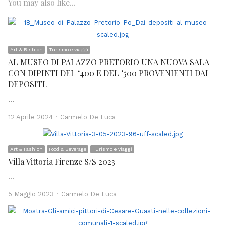
You may also like...
Art & Fashion
Turismo e viaggi
AL MUSEO DI PALAZZO PRETORIO UNA NUOVA SALA
CON DIPINTI DEL ‘400 E DEL ‘500 PROVENIENTI DAI
DEPOSITI.
…
Author
12 Aprile 2024
Carmelo De Luca
Art & Fashion
Food & Beverage
Turismo e viaggi
Villa Vittoria Firenze S/S 2023
…
Author
5 Maggio 2023
Carmelo De Luca