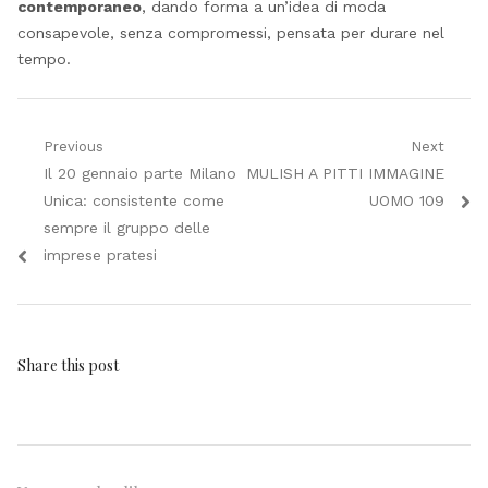
contemporaneo
, dando forma a un’idea di moda
consapevole, senza compromessi, pensata per durare nel
tempo.
Navigazione
Previous
Next
Previous
Next
Il 20 gennaio parte Milano
MULISH A PITTI IMMAGINE
articoli
post:
post:
Unica: consistente come
UOMO 109
sempre il gruppo delle
imprese pratesi
Share this post