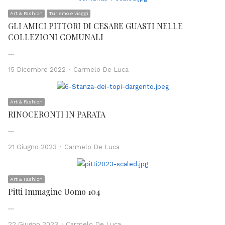
Art & Fashion
Turismo e viaggi
GLI AMICI PITTORI DI CESARE GUASTI NELLE
COLLEZIONI COMUNALI
…
Author
15 Dicembre 2022
Carmelo De Luca
Art & Fashion
RINOCERONTI IN PARATA
…
Author
21 Giugno 2023
Carmelo De Luca
Art & Fashion
Pitti Immagine Uomo 104
…
Author
22 Giugno 2023
Carmelo De Luca