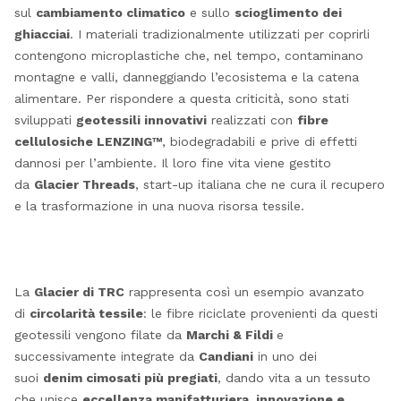
sul
cambiamento climatico
e sullo
scioglimento dei
ghiacciai
. I materiali tradizionalmente utilizzati per coprirli
contengono microplastiche che, nel tempo, contaminano
montagne e valli, danneggiando l’ecosistema e la catena
alimentare. Per rispondere a questa criticità, sono stati
sviluppati
geotessili innovativi
realizzati con
fibre
cellulosiche LENZING™
, biodegradabili e prive di effetti
dannosi per l’ambiente. Il loro fine vita viene gestito
da
Glacier Threads
, start-up italiana che ne cura il recupero
e la trasformazione in una nuova risorsa tessile.
La
Glacier di TRC
rappresenta così un esempio avanzato
di
circolarità tessile
: le fibre riciclate provenienti da questi
geotessili vengono filate da
Marchi & Fildi
e
successivamente integrate da
Candiani
in uno dei
suoi
denim cimosati più pregiati
, dando vita a un tessuto
che unisce
eccellenza manifatturiera, innovazione e