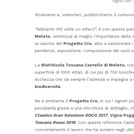
Vigna Casi 
Riceviamo e, volentieri, pubblichiamo il comuni
“Abbiamo 142 volte un ettaro”:
è con queste par
Meleto
, sintetizza al meglio l’importanza della 
la nascita del
Progetto Cru
, atto a selezionare i 
pendenze, esposizione, composizione dei suoli e 
La
BioViticola Toscana Castello di Meleto,
cus
superficie di 1000 ettari, di cui più di 700 boschiv
ricchezza che da sempre l’azienda si impegna a
biodiversità
.
Ne è emblema il
Progetto Cru
, in cui i vigneti 
peculiarità grazie a una viticoltura al dettaglio, 
Classico Gran Selezione
DOCG
2017
,
Vigna Pogg
Toscana Rosso 2018
.
Con queste referenze Castel
concretamente il lavoro che ha avviato negli ulti