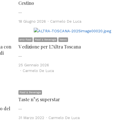
Cestino
…
Author
18 Giugno 2026
Carmelo De Luca
eno-food
Food & Beverage
News
na con
V edizione per L’Altra Toscana
di
…
25 Gennaio 2026
Author
Carmelo De Luca
Food & Beverage
Taste n°15 superstar
o del
…
Author
31 Marzo 2022
Carmelo De Luca