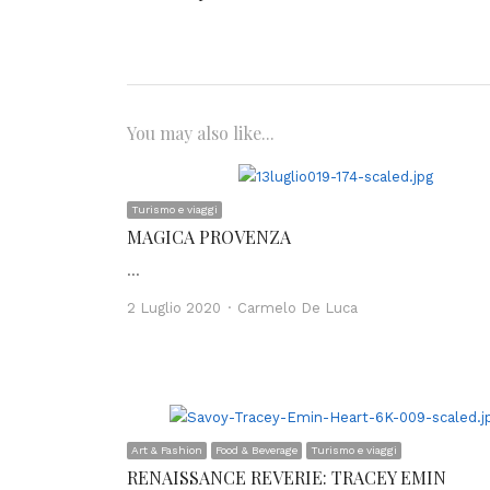
You may also like...
Turismo e viaggi
MAGICA PROVENZA
…
Author
2 Luglio 2020
Carmelo De Luca
Art & Fashion
Food & Beverage
Turismo e viaggi
RENAISSANCE REVERIE: TRACEY EMIN