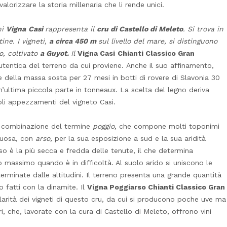
alorizzare la storia millenaria che li rende unici.
ni
Vigna
Casi
rappresenta il
cru di Castello di Meleto
. Si trova in
ine. I vigneti,
a circa 450 m
sul livello del mare, si distinguono
o, coltivato
a Guyot.
Il
Vigna Casi
Chianti Classico Gran
utentica del terreno da cui proviene. Anche il suo affinamento,
rte della massa sosta per 27 mesi in botti di rovere di Slavonia 30
un’ultima piccola parte in tonneaux. La scelta del legno deriva
coli appezzamenti del vigneto Casi.
 combinazione del termine
poggio,
che compone molti toponimi
ntuosa, con
arso,
per la sua esposizione a sud e la sua aridità
so è la più secca e fredda delle tenute, il che determina
uo massimo quando è in difficoltà. Al suolo arido si uniscono le
erminate dalle altitudini. Il terreno presenta una grande quantità
 fatti con la dinamite. Il
Vigna Poggiarso Chianti Classico Gran
colarità dei vigneti di questo cru, da cui si producono poche uve ma
ri, che, lavorate con la cura di Castello di Meleto, offrono vini