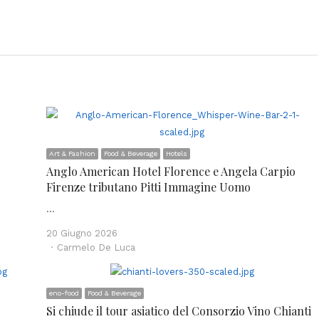
Art & Fashion
Food & Beverage
Hotels
Anglo American Hotel Florence e Angela Carpio
Firenze tributano Pitti Immagine Uomo
…
20 Giugno 2026
Author
Carmelo De Luca
eno-food
Food & Beverage
Si chiude il tour asiatico del Consorzio Vino Chianti