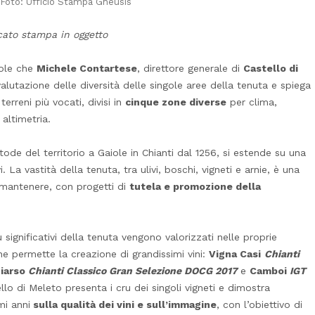
-Foto: Ufficio Stampa Gheusis
cato stampa in oggetto
ole che
Michele Contartese
, direttore generale di
Castello di
valutazione delle diversità delle singole aree della tenuta e spiega
terreni più vocati, divisi in
cinque zone diverse
per clima,
altimetria.
tode del territorio a Gaiole in Chianti dal 1256, si estende su una
i. La vastità della tenuta, tra ulivi, boschi, vigneti e arnie, è una
 mantenere, con progetti di
tutela e promozione della
più significativi della tenuta vengono valorizzati nelle proprie
che permette la creazione di grandissimi vini:
Vigna Casi
Chianti
iarso
Chianti Classico Gran Selezione DOCG 2017
e
Camboi
IGT
lo di Meleto presenta i cru dei singoli vigneti e dimostra
mi anni
sulla qualità dei vini e sull’immagine
, con l’obiettivo di