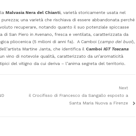
lla
Malvasia Nera del Chianti
, varietà storicamente usata nel
n purezza; una varietà che rischiava di essere abbandonata perché
a voluto recuperare, notando quanto il suo potenziale spiccasse
a di San Piero in Avenano, fresca e ventilata, caratterizzata da
logica pliocenica (5 milioni di anni fa). A Camboi (
campo dei buoi
),
dell’artista Martine Janta, che identifica il
Camboi
IGT Toscana
 un vino di notevole qualità, caratterizzato da un’aromaticità
pici del vitigno da cui deriva – l’anima segreta del territorio.
Next
Next
ND
il Crocifisso di Francesco da Sangallo esposto a
post:
Santa Maria Nuova a Firenze