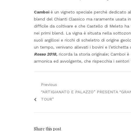
Camboi
è un vigneto speciale perché dedicato a
blend del Chianti Classico ma raramente usata i
difficile da coltivare e che Castello di Meleto h
nei primi blend. La vigna è situata nella sottozon
suoli argillosi e ricchi di scheletro di origine geo
un tempo, venivano allevati i bovini e l’etichetta 
Rosso 2018,
ricorda la storia originale; Camboi è
armonica ed avvolgente, che rispecchia i sentori ti
Navigazione
Previous
Previous
“ARTIGIANATO E PALAZZO” PRESENTA “GRA
articoli
post:
TOUR”
Share this post