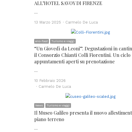
ALL’HOTEL SAVOY DI FIRENZE
…
Author
13 Marzo 2025
Carmelo De Luca
eno-food
Turismo e viaggi
“Un Giovedì da Leoni”. Degustazioni in canti
il Consorzio Chianti Colli Fiorentini. Un ciclo 
appuntamenti aperti su prenotazione
…
10 Febbraio 2026
Author
Carmelo De Luca
News
Turismo e viaggi
Il Museo Galileo presenta il nuovo allestiment
piano terreno
…