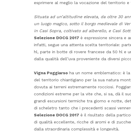
esprimere al meglio la vocazione del territorio e v
Situata ad un’altitudine elevata, da oltre 30 an
un luogo magico, sotto il borgo medievale di Vert
in Casi Sopra, coltivato ad alberello, e Casi Sott
Selezione
DOCG
2017
è espressione sincera e a
infatti, segue una attenta scelta territoriale: pa
hl, parte in botte di rovere francese da 50 hl e 
dalla qualità dell’uva proveniente da diversi pic
Vigna Poggiarso
ha un nome emblematico: è la
del territorio chiantigiano per la sua natura mo
dovuta ai terreni estremamente rocciosi. Poggiar
condizioni estreme per la vite che, si sa, dà il s
grandi escursioni termiche tra giorno e notte, det
di scheletro tanto che i precedenti scassi vennero
Selezione DOCG 2017
è il risultato della parti
di qualità eccellente, ricche di aromi e di zucche
dalla straordinaria complessità e longevità.