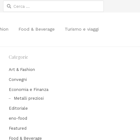
Ricerca
per:
hion
Food & Beverage
Turismo e viaggi
Categorie
Art & Fashion
Convegni
Economia e Finanza
Metalli preziosi
Editoriale
Share
his
eno-food
post
Featured
Food & Beverage