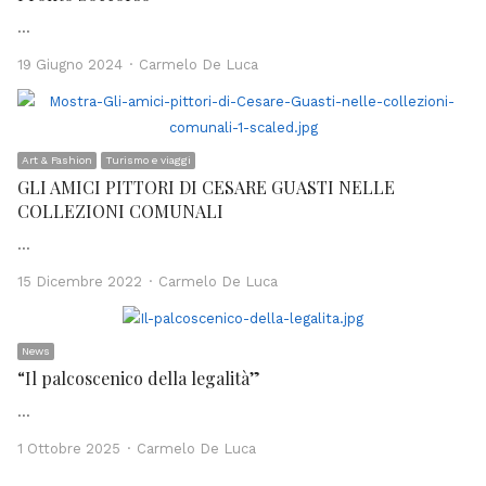
…
Author
19 Giugno 2024
Carmelo De Luca
Art & Fashion
Turismo e viaggi
GLI AMICI PITTORI DI CESARE GUASTI NELLE
COLLEZIONI COMUNALI
…
Author
15 Dicembre 2022
Carmelo De Luca
News
“Il palcoscenico della legalità”
…
Author
1 Ottobre 2025
Carmelo De Luca