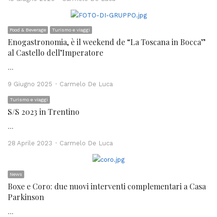
Food & Beverage
Turismo e viaggi
Enogastronomia, è il weekend de “La Toscana in Bocca”
al Castello dell’Imperatore
…
Author
9 Giugno 2025
Carmelo De Luca
Turismo e viaggi
S/S 2023 in Trentino
…
Author
28 Aprile 2023
Carmelo De Luca
News
Boxe e Coro: due nuovi interventi complementari a Casa
Parkinson
…