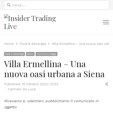
Ricerca
per:
M
Home
Food & Beverage
Villa Ermellina – Una nuova oasi urban
Food & Beverage
News
Turismo e viaggi
Villa Ermellina – Una
nuova oasi urbana a Siena
Sh
Published:
15 Ottobre 2025
10:52
Author
thi
Carmelo De Luca
po
Riceviamo e, volentieri, pubblichiamo il comunicato in
oggetto