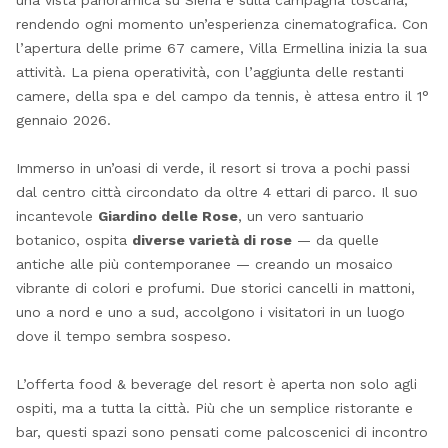
una vista panoramica su Siena e sulla campagna toscana,
rendendo ogni momento un’esperienza cinematografica. Con
l’apertura delle prime 67 camere, Villa Ermellina inizia la sua
attività. La piena operatività, con l’aggiunta delle restanti
camere, della spa e del campo da tennis, è attesa entro il 1°
gennaio 2026.
Immerso in un’oasi di verde, il resort si trova a pochi passi
dal centro città circondato da oltre 4 ettari di parco. Il suo
incantevole
Giardino delle Rose
, un vero santuario
botanico, ospita
diverse varietà di rose
— da quelle
antiche alle più contemporanee — creando un mosaico
vibrante di colori e profumi. Due storici cancelli in mattoni,
uno a nord e uno a sud, accolgono i visitatori in un luogo
dove il tempo sembra sospeso.
L’offerta food & beverage del resort è aperta non solo agli
ospiti, ma a tutta la città. Più che un semplice ristorante e
bar, questi spazi sono pensati come palcoscenici di incontro