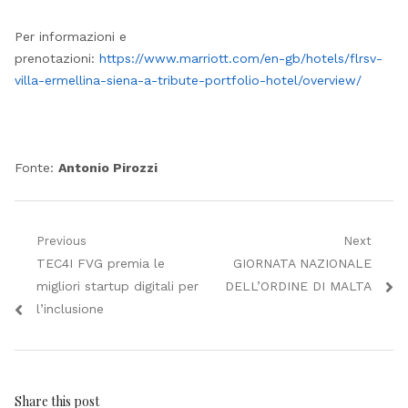
Per informazioni e
prenotazioni:
https://www.marriott.com/en-gb/hotels/flrsv-
villa-ermellina-siena-a-tribute-portfolio-hotel/overview/
Fonte:
Antonio Pirozzi
Navigazione
Previous
Next
Previous
Next
TEC4I FVG premia le
GIORNATA NAZIONALE
articoli
post:
post:
migliori startup digitali per
DELL’ORDINE DI MALTA
l’inclusione
Share this post