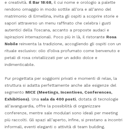
e creatività.
Il Bar 18:68,
il cui nome e orologio a palette
rendono omaggio in modo sottile all’ora e all’anno del
matrimonio di Ermellina, invita gli ospiti a scoprire storie e
sapori attraverso un menu raffinato che celebra i gusti
autentici della Toscana, accanto a proposte audaci e
ispirazioni internazionali. Poco più in là, il ristorante
Rosa
Nobile
reinventa la tradizione, accogliendo gli ospiti con un
rituale esclusivo: olio d’oliva profumato come benvenuto e
petali di rosa cristallizzati per un addio dolce e
indimenticabile.
Pur progettata per soggiorni privati e momenti di relax, la
struttura si adatta perfettamente anche alle esigenze del
segmento
MICE (Meetings, Incentives, Conferences,
Exhibitions)
. Una
sala da 400 posti
, dotata di tecnologie
all’avanguardia, offre la possibilità di organizzare
conferenze, mentre sale modulari sono ideali per meeting
più raccolti. Gli spazi all’aperto, infine, si prestano a incontri
informali, eventi eleganti o attività di team building.