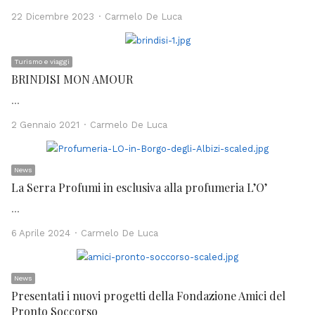
Author
22 Dicembre 2023
Carmelo De Luca
Turismo e viaggi
BRINDISI MON AMOUR
…
Author
2 Gennaio 2021
Carmelo De Luca
News
La Serra Profumi in esclusiva alla profumeria L’O’
…
Author
6 Aprile 2024
Carmelo De Luca
News
Presentati i nuovi progetti della Fondazione Amici del
Pronto Soccorso