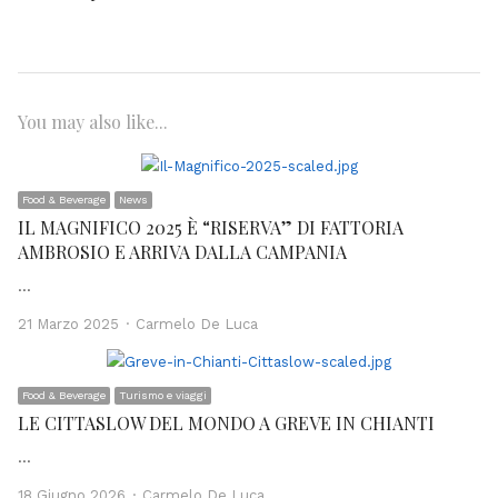
You may also like...
Food & Beverage
News
IL MAGNIFICO 2025 È “RISERVA” DI FATTORIA
AMBROSIO E ARRIVA DALLA CAMPANIA
…
Author
21 Marzo 2025
Carmelo De Luca
Food & Beverage
Turismo e viaggi
LE CITTASLOW DEL MONDO A GREVE IN CHIANTI
…
Author
18 Giugno 2026
Carmelo De Luca