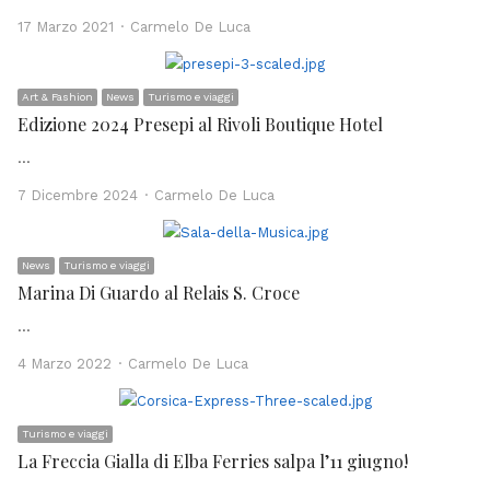
Author
17 Marzo 2021
Carmelo De Luca
Art & Fashion
News
Turismo e viaggi
Edizione 2024 Presepi al Rivoli Boutique Hotel
…
Author
7 Dicembre 2024
Carmelo De Luca
News
Turismo e viaggi
Marina Di Guardo al Relais S. Croce
…
Author
4 Marzo 2022
Carmelo De Luca
Turismo e viaggi
La Freccia Gialla di Elba Ferries salpa l’11 giugno!