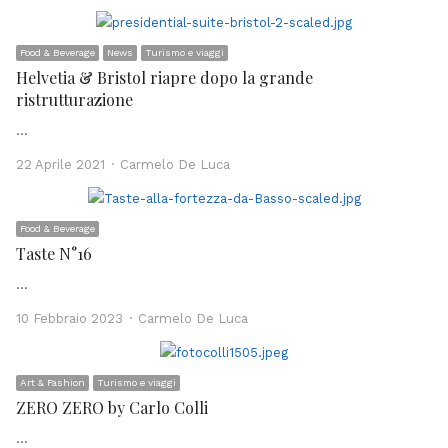
Food & Beverage
News
Turismo e viaggi
Helvetia & Bristol riapre dopo la grande
ristrutturazione
…
Author
22 Aprile 2021
Carmelo De Luca
Food & Beverage
Taste N°16
…
Author
10 Febbraio 2023
Carmelo De Luca
Art & Fashion
Turismo e viaggi
ZERO ZERO by Carlo Colli
…