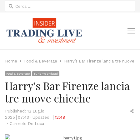
Ricerca
per:
M
Home
Food & Beverage
Harry’s Bar Firenze lancia tre nuove c
Food & Beverage
Turismo e viaggi
Harry’s Bar Firenze lancia
tre nuove chicche
Sh
Published:
12 Luglio
thi
2025
07:43
Updated:
12:48
Author
po
Carmelo De Luca