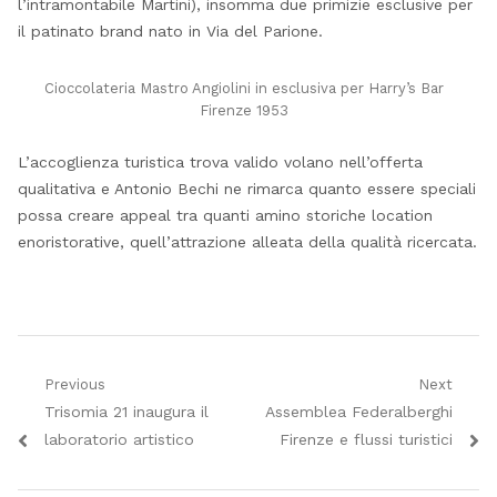
l’intramontabile Martini), insomma due primizie esclusive per
il patinato brand nato in Via del Parione.
Cioccolateria Mastro Angiolini in esclusiva per Harry’s Bar
Firenze 1953
L’accoglienza turistica trova valido volano nell’offerta
qualitativa e Antonio Bechi ne rimarca quanto essere speciali
possa creare appeal tra quanti amino storiche location
enoristorative, quell’attrazione alleata della qualità ricercata.
Navigazione
Previous
Next
Previous
Next
Trisomia 21 inaugura il
Assemblea Federalberghi
articoli
post:
post:
laboratorio artistico
Firenze e flussi turistici