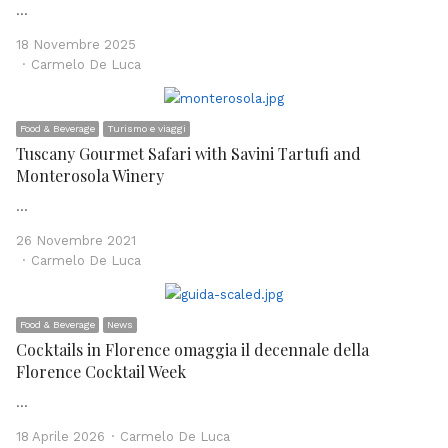
…
18 Novembre 2025
Author
Carmelo De Luca
Food & Beverage
Turismo e viaggi
Tuscany Gourmet Safari with Savini Tartufi and
Monterosola Winery
…
26 Novembre 2021
Author
Carmelo De Luca
Food & Beverage
News
Cocktails in Florence omaggia il decennale della
Florence Cocktail Week
…
Author
18 Aprile 2026
Carmelo De Luca