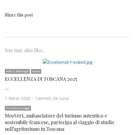
Share this post
You may also like...
Food & Beverage
News
ECCELLENZA DI TOSCANA 2025
…
Author
7 Marzo 2025
Carmelo De Luca
Turismo e viaggi
MooVert, ambasciatore del turismo autentico e
sostenibile francese, partecipa al viaggio di studio
sull’agriturismo in Toscana