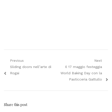
Navigazione
Previous
Next
Previous
Next
Sliding doors nell’arte di
Il 17 maggio festeggia
articoli
post:
post:
Rogai
World Baking Day con la
Pasticceria Gattullo
Share this post