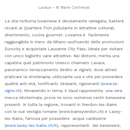
Lavaux – © Marie Contreras
La vita notturna losannese è decisamente variegata, basterà
recarsi al Quartiere Flon pullulante in attrattive culturali,
divertimento, cucina gourmet. Losanna è facilmente
raggiungibile in treno da Milano usufruendo delle promozioni
Eurocity e acquistate Lausanne City Pass, ideale per visitare
con unico biglietto varie attrattive. Nei dintorni, merita una
capatina quel patrimonio Unesco chiamato Lavaux,
panoramico terrazzamento dedito ai vigneti, dove altresì
praticare la vinoterapia, utilizzante uva e vite per possedere
qualità anti-età, tonificanti, idratanti, rigeneranti (
www.la-
vigne.ch
). Rimanendo in tema, il Vaud rappresenta una vera
mecca idrotermale, prova ne sono numerosi centri benessere
presenti in tutta la regione, trovanti in Yverdon-les-Bains
con le sue vestigia romane (www.bainsyverdon.ch) e Lavey-
les-Bains, famosa per possedere acque caldissime
(
www.lavey-les-bains.ch/it
), rappresentanti del benessere,