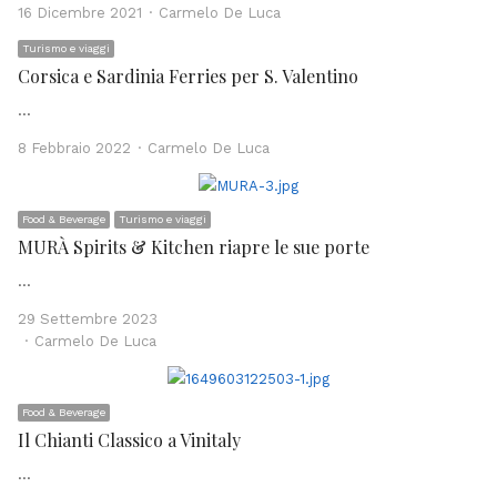
Author
16 Dicembre 2021
Carmelo De Luca
Turismo e viaggi
Corsica e Sardinia Ferries per S. Valentino
…
Author
8 Febbraio 2022
Carmelo De Luca
Food & Beverage
Turismo e viaggi
MURÀ Spirits & Kitchen riapre le sue porte
…
29 Settembre 2023
Author
Carmelo De Luca
Food & Beverage
Il Chianti Classico a Vinitaly
…