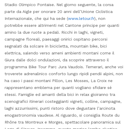
Stadio Olimpico Pontaise. Nel giorno seguente, la corsa
parte da Aigle per onorare 20 anni dell’Unione Ciclistica
Internazionale, che qui ha sede (
www.letour.fr
), non
potrebbe essere altrimenti nel Cantone principe per quanti
amino la due ruote a pedali. Ricchi in laghi, vigneti,
campagne floreali, paesaggi onirici ospitano percorsi
segnalati da solcare in bicicletta, mountain bike, bici
elettrica, salendo verso ameni ambienti montani come il
Giura dalle dolci ondulazioni, da scoprire attraverso il
programma Bike Tour Parc Jura Vaudois. Temerari, anche voi
troverete adrenalinico conforto lungo ripidi pendii alpini, non
ha caso i passi montani Pillon, Les Mosses, La Croix ne
rappresentano emblema per quanti vogliano sfidare sé
stessi. Famiglie ed amanti della bici in relax gioiranno tra
scenografici itinerari costeggianti vigneti, colline, campagne,
laghi azzurrissimi, punti ristoro dove degustare l’arcinota
enogastronomia vaudese. Al riguardo, si consiglia Route du
Rhône tra Montreux e Morges, spettacolare panoramica sul
Lago di Ginevra. Insomma, questo magico lembo elvetico