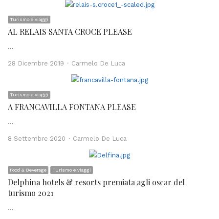
Turismo e viaggi
AL RELAIS SANTA CROCE PLEASE
…
Author
28 Dicembre 2019
Carmelo De Luca
Turismo e viaggi
A FRANCAVILLA FONTANA PLEASE
…
Author
8 Settembre 2020
Carmelo De Luca
Food & Beverage
Turismo e viaggi
Delphina hotels & resorts premiata agli oscar del
turismo 2021
…