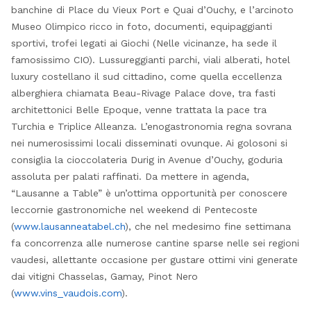
banchine di Place du Vieux Port e Quai d’Ouchy, e l’arcinoto
Museo Olimpico ricco in foto, documenti, equipaggianti
sportivi, trofei legati ai Giochi (Nelle vicinanze, ha sede il
famosissimo CIO). Lussureggianti parchi, viali alberati, hotel
luxury costellano il sud cittadino, come quella eccellenza
alberghiera chiamata Beau-Rivage Palace dove, tra fasti
architettonici Belle Epoque, venne trattata la pace tra
Turchia e Triplice Alleanza. L’enogastronomia regna sovrana
nei numerosissimi locali disseminati ovunque. Ai golosoni si
consiglia la cioccolateria Durig in Avenue d’Ouchy, goduria
assoluta per palati raffinati. Da mettere in agenda,
“Lausanne a Table” è un’ottima opportunità per conoscere
leccornie gastronomiche nel weekend di Pentecoste
(
www.lausanneatabel.ch
), che nel medesimo fine settimana
fa concorrenza alle numerose cantine sparse nelle sei regioni
vaudesi, allettante occasione per gustare ottimi vini generate
dai vitigni Chasselas, Gamay, Pinot Nero
(
www.vins_vaudois.com
).