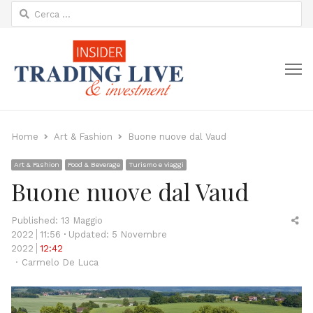
Ricerca
per:
M
Home
Art & Fashion
Buone nuove dal Vaud
Art & Fashion
Food & Beverage
Turismo e viaggi
Buone nuove dal Vaud
Sh
Published:
13 Maggio
thi
2022
11:56
Updated: 5 Novembre
po
2022
12:42
Author
Carmelo De Luca