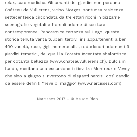
relax, cure mediche. Gli amanti dei giardini non perdano
Château de Vullierens, vicino Morges, sontuosa residenza
settecentesca circondata da tre ettari ricchi in bizzarrie
scenografie vegetali e floreali adorne di sculture
contemporanee. Panoramica terrazza sul Lago, questa
storica tenuta vanta tulipani tardivi, iris appartenenti a ben
400 varietà, rose, gigli-hemerocallis, rododendri adornanti 9
giardini tematici, dei quali la Foresta Incantata sbalordisce
per cotanta bellezza (www.chateauvullierens.ch). Dulcis in
fundo, meritano una escursione i rilievi tra Montreux e Vevey,
che sino a giugno si rivestono di eleganti narcisi, così candidi
da essere definiti “neve di maggio” (www.narcisses.com).
Narcisses 2017 – © Maude Rion