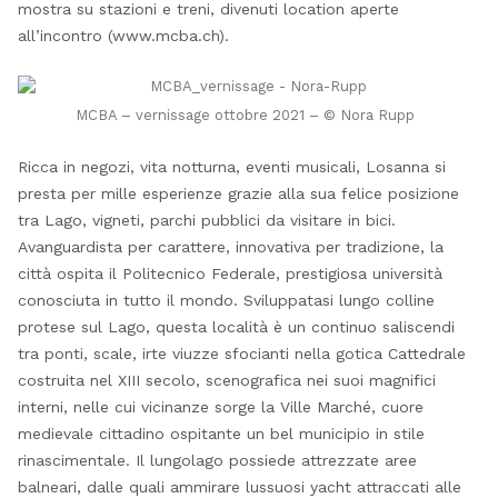
mostra su stazioni e treni, divenuti location aperte
all’incontro (www.mcba.ch).
MCBA – vernissage ottobre 2021 – © Nora Rupp
Ricca in negozi, vita notturna, eventi musicali, Losanna si
presta per mille esperienze grazie alla sua felice posizione
tra Lago, vigneti, parchi pubblici da visitare in bici.
Avanguardista per carattere, innovativa per tradizione, la
città ospita il Politecnico Federale, prestigiosa università
conosciuta in tutto il mondo. Sviluppatasi lungo colline
protese sul Lago, questa località è un continuo saliscendi
tra ponti, scale, irte viuzze sfocianti nella gotica Cattedrale
costruita nel XIII secolo, scenografica nei suoi magnifici
interni, nelle cui vicinanze sorge la Ville Marché, cuore
medievale cittadino ospitante un bel municipio in stile
rinascimentale. Il lungolago possiede attrezzate aree
balneari, dalle quali ammirare lussuosi yacht attraccati alle