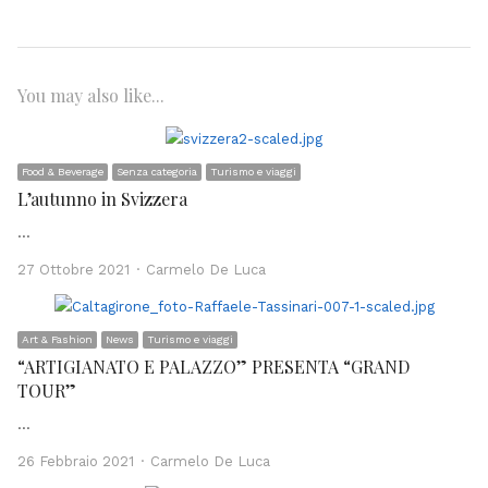
You may also like...
Food & Beverage
Senza categoria
Turismo e viaggi
L’autunno in Svizzera
…
Author
27 Ottobre 2021
Carmelo De Luca
Art & Fashion
News
Turismo e viaggi
“ARTIGIANATO E PALAZZO” PRESENTA “GRAND
TOUR”
…
Author
26 Febbraio 2021
Carmelo De Luca