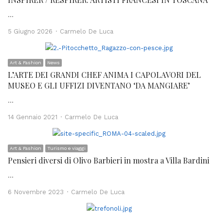
…
Author
5 Giugno 2026
Carmelo De Luca
Art & Fashion
News
L’ARTE DEI GRANDI CHEF ANIMA I CAPOLAVORI DEL
MUSEO E GLI UFFIZI DIVENTANO ‘DA MANGIARE’
…
Author
14 Gennaio 2021
Carmelo De Luca
Art & Fashion
Turismo e viaggi
Pensieri diversi di Olivo Barbieri in mostra a Villa Bardini
…
Author
6 Novembre 2023
Carmelo De Luca