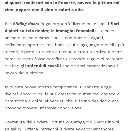
ai quadri realizzati con la Enoarte, ovvero la pittura col
vino, oppure con il vino e colori a olio.
Per
Sliding doors
Rogai proporrà diverse collezioni:
i fiori
dipinti su tela denim
;
le immagini femminili
– alcune
anche di piccole dimensioni – con donne eleganti,
sofisticate, sportive, mai banali, cui si aggiungono quelle più
recenti, dipinte su tavola e recanti dietro un codice a barre
come se tutto fosse codificato secondo regole di mercato;
e infine
gli splendidi cavalli
che da anni caratterizzano il
lavoro della pittrice.
In questa nuova mostra temporanea, Elisabetta Rogai
rivelerà ancor di più la sua creatività multanime, capace di
dare forma e colori ai pensieri che si fanno desideri e che
possono trovare un’ampia condivisione.
Sostenuta dal Podere Fortuna di Cafaggiolo (Barberino di
Mugello), Tiziana Petracchi (Private Advisor Santandrea