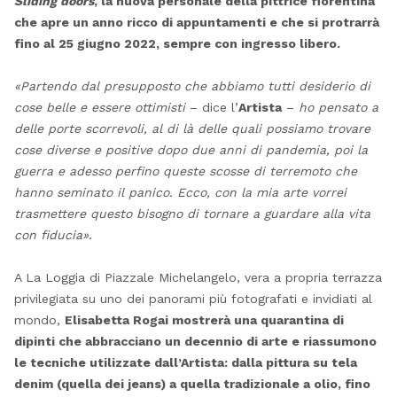
Sliding doors
, la nuova personale della pittrice fiorentina
che apre un anno ricco di appuntamenti e che si protrarrà
fino al 25 giugno 2022, sempre con ingresso libero.
«Partendo dal presupposto che abbiamo tutti desiderio di
cose belle e essere ottimisti
– dice l’
Artista
–
ho pensato a
delle porte scorrevoli, al di là delle quali possiamo trovare
cose diverse e positive dopo due anni di pandemia, poi la
guerra e adesso perfino queste scosse di terremoto che
hanno seminato il panico. Ecco, con la mia arte vorrei
trasmettere questo bisogno di tornare a guardare alla vita
con fiducia»
.
A La Loggia di Piazzale Michelangelo, vera a propria terrazza
privilegiata su uno dei panorami più fotografati e invidiati al
mondo,
Elisabetta Rogai mostrerà una quarantina di
dipinti che abbracciano un decennio di arte e riassumono
le tecniche utilizzate dall’Artista: dalla pittura su tela
denim (quella dei jeans) a quella tradizionale a olio, fino