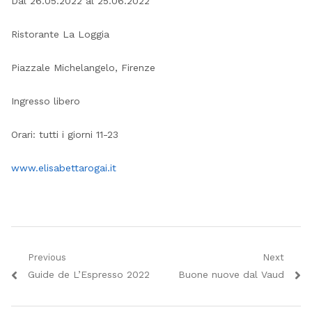
Dal 26
.05.2022 al 25.06.2022
Ristorante La Loggia
Piazzale Michelangelo, Firenze
Ingresso libero
Orari: tutti i giorni 11-23
www.elisabettarogai.it
Navigazione
Previous
Next
Previous
Next
Guide de L’Espresso 2022
Buone nuove dal Vaud
articoli
post:
post: