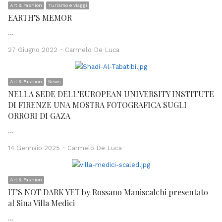
Art & Fashion
Turismo e viaggi
EARTH’S MEMOR
…
Author
27 Giugno 2022
Carmelo De Luca
Art & Fashion
News
NELLA SEDE DELL’EUROPEAN UNIVERSITY INSTITUTE
DI FIRENZE UNA MOSTRA FOTOGRAFICA SUGLI
ORRORI DI GAZA
…
Author
14 Gennaio 2025
Carmelo De Luca
Art & Fashion
IT’S NOT DARK YET by Rossano Maniscalchi presentato
al Sina Villa Medici
…