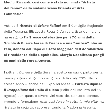
Medici Riccardi, così come è stata nominata “Artista
dell’anno” della sudamericana Friends of Arts
Foundation.
Autrice il
ritratto di
Oriana Fallaci
per il Consiglio Regionale
della Toscana, Elisabetta Rogai è l’unica artista donna che
ha eseguito
l’affresco
celebrativo per i 70 anni della
Scuola di Guerra Aerea di Firenze e una “sintesi”, olio su
tela, donata dal Capo di Stato Maggiore dell’Aeronautica
al Presidente della Repubblica, Giorgio Napolitano per gli
85 anni della Forza Armata
.
Inoltre
il
Corriere della Sera
ha scelto un suo dipinto per la
prima pagina del giorno inaugurale di Vinitaly 2015.
Nello
stesso anno
– anche dell’Expo milanese –
l’Artista dipinse
il
Drappellone
del Palio di Siena
(Palio dell’Assunta del 16
agosto) con quattro diversi vini rossi del territorio senese,
vivendo un’emozione
«mai così forte in
tutta la mia vita
» ha
rivelato in seguito, rappresentando la Madonna Assunta in