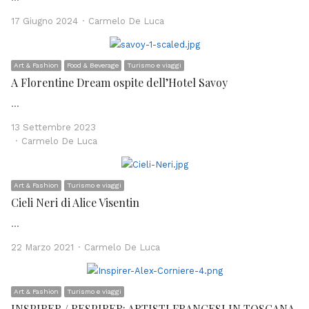
Author
17 Giugno 2024
Carmelo De Luca
Art & Fashion
Food & Beverage
Turismo e viaggi
A Florentine Dream ospite dell’Hotel Savoy
…
13 Settembre 2023
Author
Carmelo De Luca
Art & Fashion
Turismo e viaggi
Cieli Neri di Alice Visentin
…
Author
22 Marzo 2021
Carmelo De Luca
Art & Fashion
Turismo e viaggi
INSPIRER / RESPIRER: ARTISTI FRANCESI IN TOSCANA