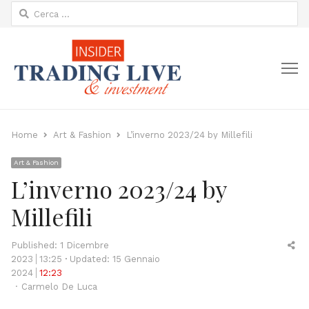
Ricerca
per:
M
Home
Art & Fashion
L’inverno 2023/24 by Millefili
Art & Fashion
L’inverno 2023/24 by
Millefili
Sh
Published:
1 Dicembre
thi
2023
13:25
Updated: 15 Gennaio
po
2024
12:23
Author
Carmelo De Luca