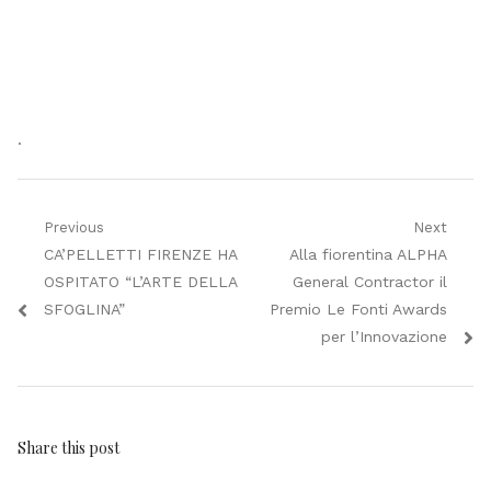
.
Navigazione
Previous
Next
Previous
Next
CA’PELLETTI FIRENZE HA
Alla fiorentina ALPHA
articoli
post:
post:
OSPITATO “L’ARTE DELLA
General Contractor il
SFOGLINA”
Premio Le Fonti Awards
per l’Innovazione
Share this post