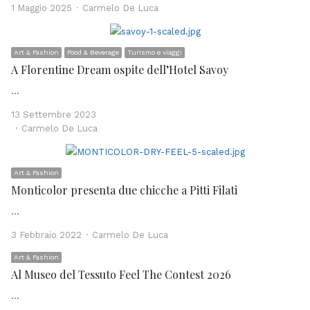
Author
1 Maggio 2025
Carmelo De Luca
Art & Fashion
Food & Beverage
Turismo e viaggi
A Florentine Dream ospite dell’Hotel Savoy
…
13 Settembre 2023
Author
Carmelo De Luca
Art & Fashion
Monticolor presenta due chicche a Pitti Filati
…
Author
3 Febbraio 2022
Carmelo De Luca
Art & Fashion
Al Museo del Tessuto Feel The Contest 2026
…