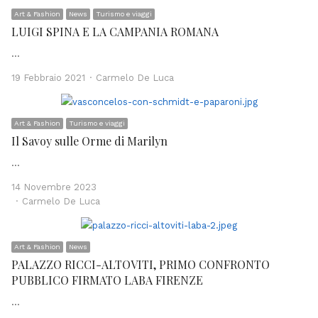
Art & Fashion
News
Turismo e viaggi
LUIGI SPINA E LA CAMPANIA ROMANA
…
Author
19 Febbraio 2021
Carmelo De Luca
Art & Fashion
Turismo e viaggi
Il Savoy sulle Orme di Marilyn
…
14 Novembre 2023
Author
Carmelo De Luca
Art & Fashion
News
PALAZZO RICCI-ALTOVITI, PRIMO CONFRONTO
PUBBLICO FIRMATO LABA FIRENZE
…