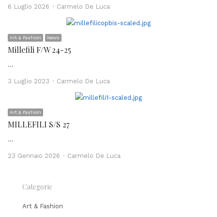
Author
6 Luglio 2026
Carmelo De Luca
Art & Fashion
News
Millefili F/W 24-25
…
Author
3 Luglio 2023
Carmelo De Luca
Art & Fashion
MILLEFILI S/S 27
…
Author
23 Gennaio 2026
Carmelo De Luca
Categorie
Art & Fashion