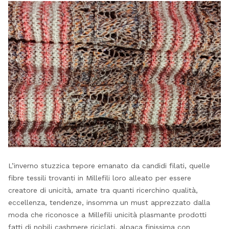
L’inverno stuzzica tepore emanato da candidi filati, quelle
fibre tessili trovanti in Millefili loro alleato per essere
creatore di unicità, amate tra quanti ricerchino qualità,
eccellenza, tendenze, insomma un must apprezzato dalla
moda che riconosce a Millefili unicità plasmante prodotti
fatti di nobili cashmere riciclati, alpaca finissima con