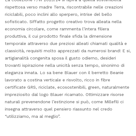
rispettosa verso madre Terra, riscontrabile nelle creazioni
riciclabili, poco inclini allo sperpero, intrise del bello
sofisticato. Siffatto progetto creativo trova alleata nella
economia circolare, come rammenta l’intera filiera
produttiva, il cui prodotto finale sfida la dimensione
temporale attraverso due preziosi alleati chiamati qualità e
classicità, requisiti molto apprezzati da numerosi brand! E si,
artigianalità congenita sposa il gusto odierno, desideri
trovanti ispirazione nella unicità senza tempo, sinonimo di
eleganza innata. Lo sa bene Blauer con il berretto Beanie
lavorato a costina verticale e risvolto, ricco in fibre
certificate GRS, riciclate, ecosostenibili, green, naturalmente
impreziosito dal logo Blauer ricamato. Ottimizzare risorse
naturali prevenendone l’estinzione si può, come Millefili ci
insegna attraverso quel pensiero riassunto nel credo
“utilizziamo, ma al meglio”.