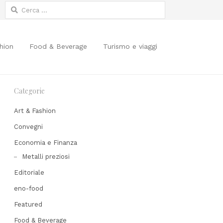
Ricerca
per:
hion
Food & Beverage
Turismo e viaggi
Categorie
Art & Fashion
Convegni
Economia e Finanza
Share
Metalli preziosi
his
Editoriale
post
eno-food
Featured
Food & Beverage