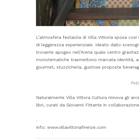
L’atmosfera festaiola di Villa Vittoria sposa co
di leggerezza esperienziale. Ideato dallo scenograf
trovante apogeo nell’Arena quale centro gravita
monotematiche trasmettono marcata identità, a
gourmet, stuzzicheria, gustose proposte beverage
Fot
Naturalmente Villa Vittora Cultura rinnova gli arc
libri, curati da Giovanni Fittante in collaborazio
.
Info: www.villavittoriafirenze.com