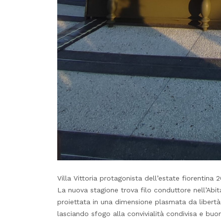
Villa Vittoria protagonista dell’estate fiorentina 
La nuova stagione trova filo conduttore nell’Abit
proiettata in una dimensione plasmata da libertà, r
lasciando sfogo alla convivialità condivisa e buo