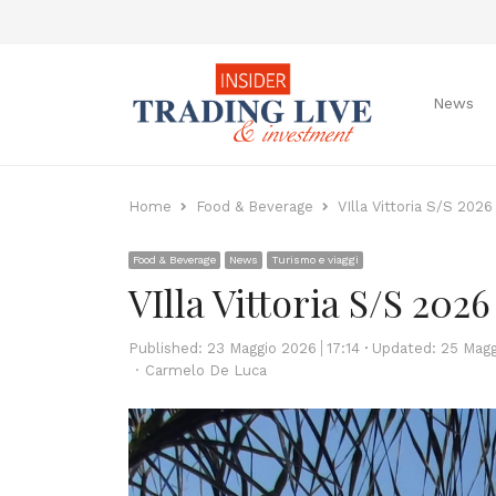
News
Home
Food & Beverage
VIlla Vittoria S/S 2026
Food & Beverage
News
Turismo e viaggi
VIlla Vittoria S/S 2026
Published:
23 Maggio 2026
17:14
Updated: 25 Magg
Author
Carmelo De Luca