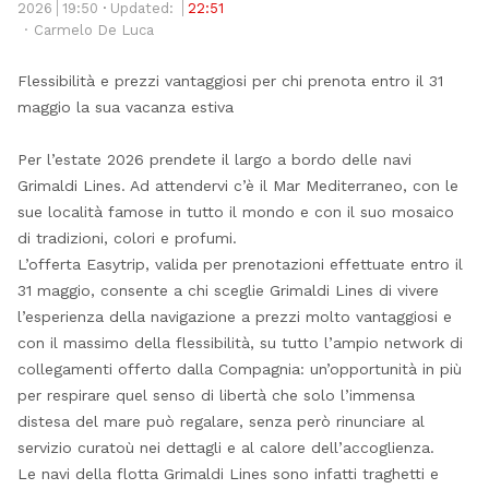
thi
2026
19:50
Updated:
22:51
Author
po
Carmelo De Luca
Flessibilità e prezzi vantaggiosi per chi prenota entro il 31
maggio la sua vacanza estiva
Per l’estate 2026 prendete il largo a bordo delle navi
Grimaldi Lines. Ad attendervi c’è il Mar Mediterraneo, con le
sue località famose in tutto il mondo e con il suo mosaico
di tradizioni, colori e profumi.
L’offerta Easytrip, valida per prenotazioni effettuate entro il
31 maggio, consente a chi sceglie Grimaldi Lines di vivere
l’esperienza della navigazione a prezzi molto vantaggiosi e
con il massimo della flessibilità, su tutto l’ampio network di
collegamenti offerto dalla Compagnia: un’opportunità in più
per respirare quel senso di libertà che solo l’immensa
distesa del mare può regalare, senza però rinunciare al
servizio curatoù nei dettagli e al calore dell’accoglienza.
Le navi della flotta Grimaldi Lines sono infatti traghetti e