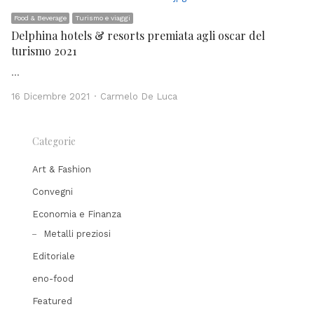
Food & Beverage
Turismo e viaggi
Delphina hotels & resorts premiata agli oscar del
turismo 2021
…
Author
16 Dicembre 2021
Carmelo De Luca
Categorie
Art & Fashion
Convegni
Economia e Finanza
Metalli preziosi
Editoriale
eno-food
Featured