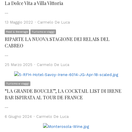
La Dolce Vita a Villa Vittoria
…
Author
13 Maggio 2022
Carmelo De Luca
Food & Beverage
Turismo e viaggi
RIPARTE LA NUOVA STAGIONE DEI RELAIS DEL
CABREO
…
Author
25 Marzo 2025
Carmelo De Luca
Turismo e viaggi
“LA GRANDE BOUCLE”, LA COCKTAIL LIST DI IRENE
BAR ISPIRATA AL TOUR DE FRANCE
…
Author
6 Giugno 2024
Carmelo De Luca