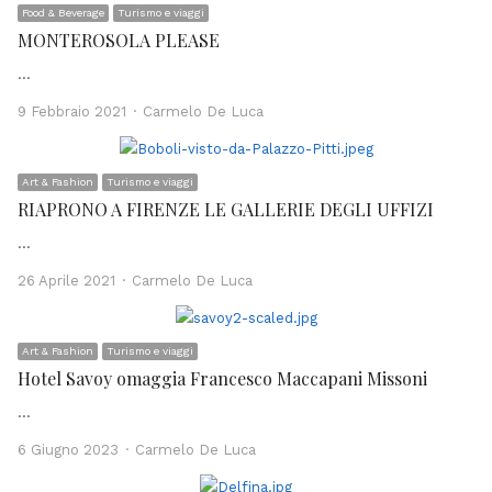
Food & Beverage
Turismo e viaggi
MONTEROSOLA PLEASE
…
Author
9 Febbraio 2021
Carmelo De Luca
Art & Fashion
Turismo e viaggi
RIAPRONO A FIRENZE LE GALLERIE DEGLI UFFIZI
…
Author
26 Aprile 2021
Carmelo De Luca
Art & Fashion
Turismo e viaggi
Hotel Savoy omaggia Francesco Maccapani Missoni
…
Author
6 Giugno 2023
Carmelo De Luca