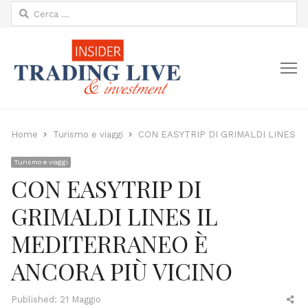
Ricerca
per:
M
Home
Turismo e viaggi
CON EASYTRIP DI GRIMALDI LINES I
Turismo e viaggi
CON EASYTRIP DI
GRIMALDI LINES IL
MEDITERRANEO È
ANCORA PIÙ VICINO
Sh
Published:
21 Maggio