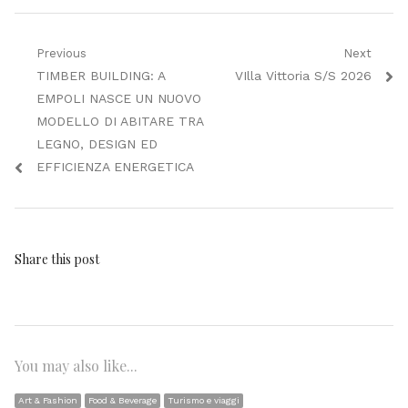
Navigazione
Previous
Next
Previous
Next
TIMBER BUILDING: A
VIlla Vittoria S/S 2026
articoli
post:
post:
EMPOLI NASCE UN NUOVO
MODELLO DI ABITARE TRA
LEGNO, DESIGN ED
EFFICIENZA ENERGETICA
Share this post
You may also like...
Art & Fashion
Food & Beverage
Turismo e viaggi