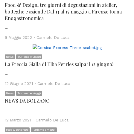
Food & Design, tre giorni di degustazioni in atelier,
botteghe e aziende Dal 13 al 15 maggio a Firenze torna
Enogastronomica
…
Author
9 Maggio 2022
Carmelo De Luca
News
Turismo e viaggi
La Freccia Gialla di Elba Ferries salpa il 12 giugno!
…
Author
12 Giugno 2021
Carmelo De Luca
News
Turismo e viaggi
NEWS DA BOLZANO
…
Author
12 Marzo 2021
Carmelo De Luca
Food & Beverage
Turismo e viaggi