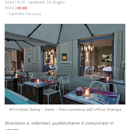
thi
2024
13:31
Updated: 22 Giugno
po
2024
09:48
Author
Carmelo De Luca
RFH Hotel Savoy - Irene - Foto concessa dall'Ufficio Stampa
Riceviamo e, volentieri, pubblichiamo il comunicato in
oggetto