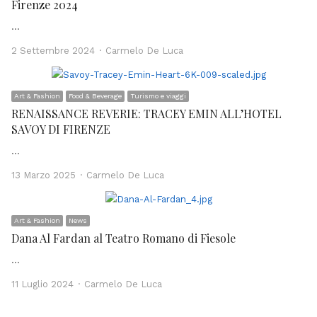
Firenze 2024
…
Author
2 Settembre 2024
Carmelo De Luca
Art & Fashion
Food & Beverage
Turismo e viaggi
RENAISSANCE REVERIE: TRACEY EMIN ALL’HOTEL
SAVOY DI FIRENZE
…
Author
13 Marzo 2025
Carmelo De Luca
Art & Fashion
News
Dana Al Fardan al Teatro Romano di Fiesole
…
Author
11 Luglio 2024
Carmelo De Luca