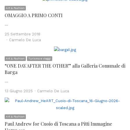
Art & Fashion
OMAGGIO A PRIMO CONTI
…
25 Settembre 2018
Author
Carmelo De Luca
Art & Fashion
Turismo e viaggi
“ONE DAY AFTER THE OTHER” alla Galleria Comunale di
Barga
…
Author
13 Giugno 2025
Carmelo De Luca
Art & Fashion
Paul Andrew for Cuoio di Toscana a Pitti Immagine