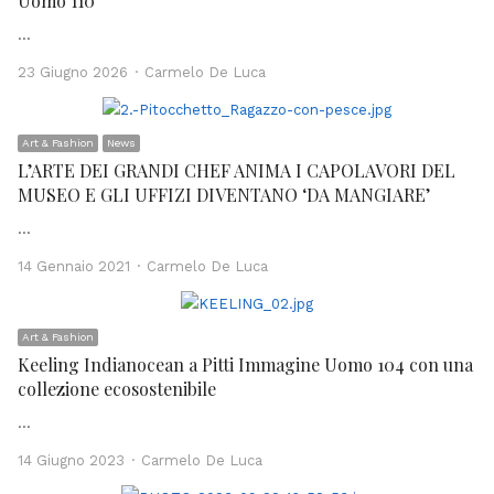
Uomo 110
…
Author
23 Giugno 2026
Carmelo De Luca
Art & Fashion
News
L’ARTE DEI GRANDI CHEF ANIMA I CAPOLAVORI DEL
MUSEO E GLI UFFIZI DIVENTANO ‘DA MANGIARE’
…
Author
14 Gennaio 2021
Carmelo De Luca
Art & Fashion
Keeling Indianocean a Pitti Immagine Uomo 104 con una
collezione ecosostenibile
…
Author
14 Giugno 2023
Carmelo De Luca