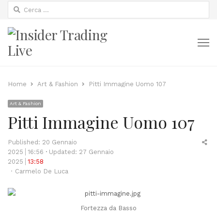
Ricerca
per:
M
Home
Art & Fashion
Pitti Immagine Uomo 107
Art & Fashion
Pitti Immagine Uomo 107
Sh
Published:
20 Gennaio
thi
2025
16:56
Updated: 27 Gennaio
po
2025
13:58
Author
Carmelo De Luca
Fortezza da Basso