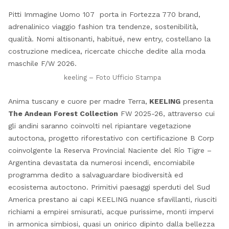
Pitti Immagine Uomo 107 porta in Fortezza 770 brand,
adrenalinico viaggio fashion tra tendenze, sostenibilità,
qualità. Nomi altisonanti, habitué, new entry, costellano la
costruzione medicea, ricercate chicche dedite alla moda
maschile F/W 2026.
keeling – Foto Ufficio Stampa
Anima tuscany e cuore per madre Terra,
KEELING
presenta
The Andean Forest Collection
FW 2025-26, attraverso cui
gli andini saranno coinvolti nel ripiantare vegetazione
autoctona, progetto riforestativo con certificazione B Corp
coinvolgente la Reserva Provincial Naciente del Río Tigre –
Argentina devastata da numerosi incendi, encomiabile
programma dedito a salvaguardare biodiversità ed
ecosistema autoctono. Primitivi paesaggi sperduti del Sud
America prestano ai capi KEELING nuance sfavillanti, riusciti
richiami a empirei smisurati, acque purissime, monti impervi
in armonica simbiosi, quasi un onirico dipinto dalla bellezza