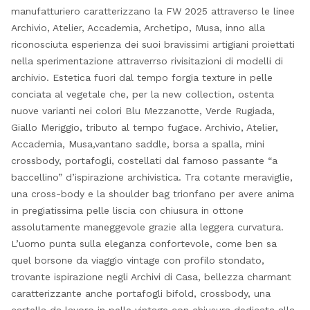
manufatturiero caratterizzano la FW 2025 attraverso le linee
Archivio, Atelier, Accademia, Archetipo, Musa, inno alla
riconosciuta esperienza dei suoi bravissimi artigiani proiettati
nella sperimentazione attraverrso rivisitazioni di modelli di
archivio. Estetica fuori dal tempo forgia texture in pelle
conciata al vegetale che, per la new collection, ostenta
nuove varianti nei colori Blu Mezzanotte, Verde Rugiada,
Giallo Meriggio, tributo al tempo fugace. Archivio, Atelier,
Accademia, Musa,vantano saddle, borsa a spalla, mini
crossbody, portafogli, costellati dal famoso passante “a
baccellino” d’ispirazione archivistica. Tra cotante meraviglie,
una cross-body e la shoulder bag trionfano per avere anima
in pregiatissima pelle liscia con chiusura in ottone
assolutamente maneggevole grazie alla leggera curvatura.
L’uomo punta sulla eleganza confortevole, come ben sa
quel borsone da viaggio vintage con profilo stondato,
trovante ispirazione negli Archivi di Casa, bellezza charmant
caratterizzante anche portafogli bifold, crossbody, una