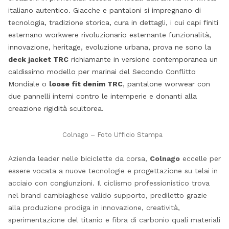
italiano autentico. Giacche e pantaloni si impregnano di
tecnologia, tradizione storica, cura in dettagli, i cui capi finiti
esternano workwere rivoluzionario esternante funzionalità,
innovazione, heritage, evoluzione urbana, prova ne sono la
deck jacket
TRC
richiamante in versione contemporanea un
caldissimo modello per marinai del Secondo Conflitto
Mondiale o
loose fit denim
TRC
, pantalone worwear con
due pannelli interni contro le intemperie e donanti alla
creazione rigidità scultorea.
Colnago – Foto Ufficio Stampa
Azienda leader nelle biciclette da corsa,
Colnago
eccelle per
essere vocata a nuove tecnologie e progettazione su telai in
acciaio con congiunzioni. Il ciclismo professionistico trova
nel brand cambiaghese valido supporto, prediletto grazie
alla produzione prodiga in innovazione, creatività,
sperimentazione del titanio e fibra di carbonio quali materiali