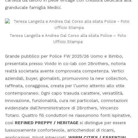
cartella da lavoro in pelle vintage con chiusura dedicata alla
granducale famiglia Medici.
Teresa Langella e Andrea Dal Corso alla silata Police – Foto
Ufficio Stampa
Grande pubblico per Police FW 2025/26 Uomo e Bimbo,
presentata presso Vivido in co-lab con 2Brothers, notoria
realtà societaria avente comprovata competenza. Vertici
aziendali, buyer, giornalisti, promuovono la new collection,
raffinata, coraggiosa, creata per l’uomo attento allo stile
contemporaneo. Ogni capo trasuda carattere, versatilità,
innovazione, funzionalità, cura nei particolari, connotazioni
evidenziate dall’Amministratore di 2Brothers, Vincenzo
Totaro. Quattro fili conduttori ne riassumono fonti ispirative,
così
REFINED PREPPY / HERITAGE
si distingue per essere
lussuosamente confortevole, arricchendosi di ricami,
applicazioni, tricot intrecciati.
WARM CITIES / ESSENTIAL