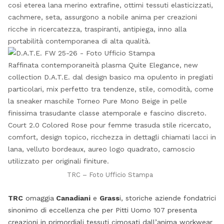
così eterea lana merino extrafine, ottimi tessuti elasticizzati,
cachmere, seta, assurgono a nobile anima per creazioni
ricche in ricercatezza, traspiranti, antipiega, inno alla
portabilità contemporanea di alta qualità.
Raffinata contemporaneità plasma Quite Elegance, new
collection D.A.T.E. dal design basico ma opulento in pregiati
particolari, mix perfetto tra tendenze, stile, comodità, come
la sneaker maschile Torneo Pure Mono Beige in pelle
finissima trasudante classe atemporale e fascino discreto.
Court 2.0 Colored Rose pour femme trasuda stile ricercato,
comfort, design topico, ricchezza in dettagli chiamati lacci in
lana, velluto bordeaux, aureo logo quadrato, camoscio
utilizzato per originali finiture.
TRC – Foto Ufficio Stampa
TRC
omaggia
Canadiani
e
Grass
i, storiche aziende fondatrici
sinonimo di eccellenza che per Pitti Uomo 107 presenta
creazioni in primordiali tessuti cimosati dall’anima workwear