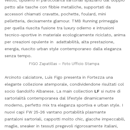
vestiti, opulenti in particolarità sartoriali spazianti dal doppio
petto alle tasche con fibbie metalliche, supportati da
accessori chiamati cravatte, pochette, foulard, mini
pelletteria, decisamente glamour. TMB Running primeggia
per quella riuscita fusione tra luxury odierno e intrusioni
tecnico-sportive in materiale ecologicamente riciclato, anima
per creazioni opulente in adattabilità, alta prestazione,
energia, riuscito urban style contemporaneo dalla eleganza
senza tempo.
FIGO Zapatillas – Foto Ufficio Stampa
Arcinoto calciatore, Luìs Figo presenta in Fortezza una
elegante collezione atemporale, condividendone risultati col
socio Gandolfo Albanese. La main collection
LF
si nutre di
sartorialità contemporanea dal lifestyle dinamicamente
moderno, perfetto mix tra eleganza sportiva e urban style. I
nuovi capi FW 25-26 vantano portabilità plasmante
pantaloni sartoriali, cappotti molto chic, giacche impeccabili,
maglie, sneaker in tessuti pregevoli rigorosamente italiani,