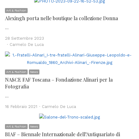
Art & Fashion
Alexingh porta nelle boutique la collezione Donna
…
28 Settembre 2023
Author
Carmelo De Luca
Art & Fashion
News
NASCE FAF Toscana – Fondazione Alinari per la
Fotografia
…
Author
16 Febbraio 2021
Carmelo De Luca
Art & Fashion
News
BIAF – Biennale Internazionale dell’Antiquariato di