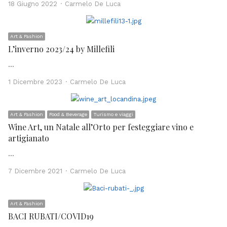
Author
18 Giugno 2022
Carmelo De Luca
Art & Fashion
L’inverno 2023/24 by Millefili
…
Author
1 Dicembre 2023
Carmelo De Luca
Art & Fashion
Food & Beverage
Turismo e viaggi
Wine Art, un Natale all’Orto per festeggiare vino e
artigianato
…
Author
7 Dicembre 2021
Carmelo De Luca
Art & Fashion
BACI RUBATI/COVID19