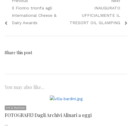
Navigazione
Previous
Next
Previous
Next
Il Fiorino trionfa agli
INAUGURATO
articoli
post:
post:
International Cheese &
UFFICIALMENTE IL
Dairy Awards
TRESORT OIL GLAMPING
Share this post
You may also like...
Art & Fashion
FOTOGRAFE! Dagli Archivi Alinari a oggi
…