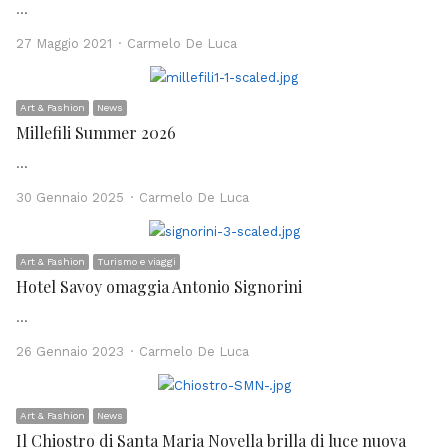
…
Author
27 Maggio 2021
Carmelo De Luca
Art & Fashion
News
Millefili Summer 2026
…
Author
30 Gennaio 2025
Carmelo De Luca
Art & Fashion
Turismo e viaggi
Hotel Savoy omaggia Antonio Signorini
…
Author
26 Gennaio 2023
Carmelo De Luca
Art & Fashion
News
Il Chiostro di Santa Maria Novella brilla di luce nuova