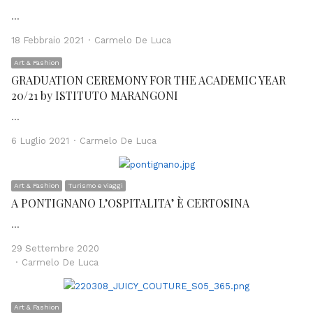
…
Author
18 Febbraio 2021
Carmelo De Luca
Art & Fashion
GRADUATION CEREMONY FOR THE ACADEMIC YEAR
20/21 by ISTITUTO MARANGONI
…
Author
6 Luglio 2021
Carmelo De Luca
Art & Fashion
Turismo e viaggi
A PONTIGNANO L’OSPITALITA’ È CERTOSINA
…
29 Settembre 2020
Author
Carmelo De Luca
Art & Fashion