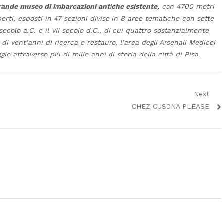
 grande museo di imbarcazioni antiche esistente
, con 4700 metri
perti, esposti in 47
sezioni divise in 8 aree tematiche con sette
secolo a.C. e il
VII secolo d.C., di cui quattro sostanzialmente
di vent’anni di ricerca e restauro, l’area degli Arsenali Medicei
io attraverso più di mille anni di storia della citt
à
di Pisa.
Next
Next
CHEZ CUSONA PLEASE
post: