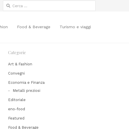
Ricerca
per:
hion
Food & Beverage
Turismo e viaggi
Categorie
Art & Fashion
Convegni
Economia e Finanza
Share
Metalli preziosi
his
Editoriale
post
eno-food
Featured
Food & Beverage