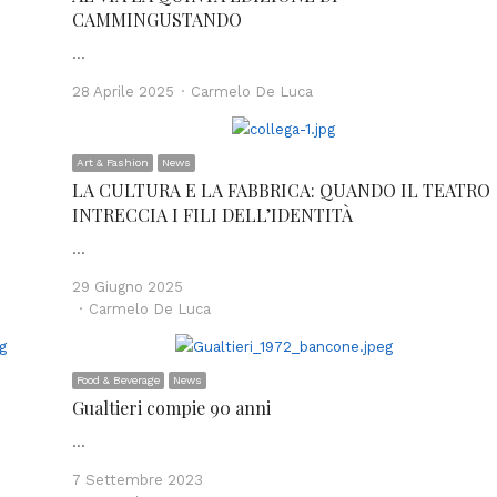
CAMMINGUSTANDO
…
Author
28 Aprile 2025
Carmelo De Luca
Art & Fashion
News
LA CULTURA E LA FABBRICA: QUANDO IL TEATRO
INTRECCIA I FILI DELL’IDENTITÀ
…
29 Giugno 2025
Author
Carmelo De Luca
Food & Beverage
News
Gualtieri compie 90 anni
…
7 Settembre 2023