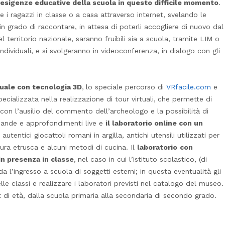
e esigenze educative della scuola in questo difficile momento
.
re i ragazzi in classe o a casa attraverso internet, svelando le
in grado di raccontare, in attesa di poterli accogliere di nuovo dal
del territorio nazionale, saranno fruibili sia a scuola, tramite LIM o
 individuali, e si svolgeranno in videoconferenza, in dialogo con gli
rtuale con tecnologia 3D
,
lo speciale percorso di
VRfacile.com
e
ecializzata nella realizzazione di tour virtuali,
che permette di
, con l’ausilio del commento dell’archeologo e la possibilità di
omande e approfondimenti live e
il laboratorio online con un
 autentici giocattoli romani in argilla, antichi utensili utilizzati per
tura etrusca e alcuni metodi di cucina. Il
laboratorio
con
in presenza in classe
,
nel caso in cui l’istituto scolastico, (di
a l’ingresso a scuola di soggetti esterni; in questa eventualità gli
le classi e realizzare i laboratori previsti nel catalogo del museo.
t di età, dalla scuola primaria alla secondaria di secondo grado.