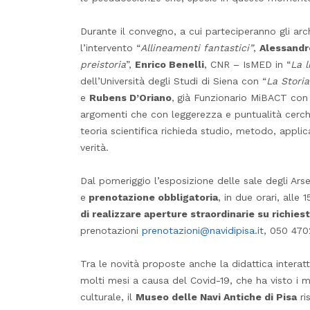
Durante il convegno, a cui parteciperanno gli ar
l’intervento “
Allineamenti fantastici”
,
Alessandr
preistoria
”,
Enrico Benelli
, CNR – IsMED in “
La 
dell’Università degli Studi di Siena con “
La Storia
e
Rubens D’Oriano
,
già Funzionario MiBACT con
argomenti che con leggerezza e puntualità cerche
teoria scientifica richieda studio, metodo, appl
verità.
Dal pomeriggio l’esposizione delle sale degli Arsen
e
prenotazione obbligatoria
, in due orari, alle
di realizzare aperture straordinarie su richies
prenotazioni
prenotazioni@navidipisa.it
, 050 470
Tra le novità proposte anche la didattica interatt
molti mesi a causa del Covid-19, che ha visto i m
culturale, il
Museo delle Navi Antiche di Pisa
ri