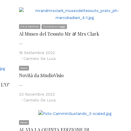
Art & Fashion
Turismo e viaggi
Al Museo del Tessuto Mr & Mrs Clark
…
16 Settembre 2022
Author
Carmelo De Luca
News
Novità da StudioVisio
 L’O’
…
23 Novembre 2022
Author
Carmelo De Luca
News
AL VIA LA QUINTA EDIZIONE DI