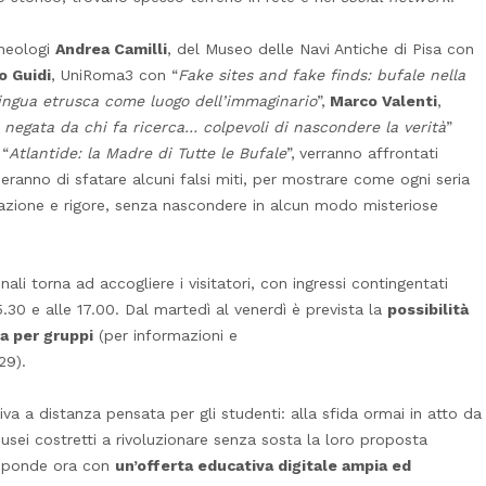
cheologi
Andrea Camilli
, del Museo delle Navi Antiche di Pisa con
o Guidi
, UniRoma3 con “
Fake sites and fake finds: bufale nella
lingua etrusca come luogo dell’immaginario
”,
Marco Valenti
,
 negata da chi fa ricerca… colpevoli di nascondere la verità
”
 “
Atlantide: la Madre di Tutte le Bufale
”,
verranno affrontati
ranno di sfatare alcuni falsi miti, per mostrare come ogni seria
icazione e rigore, senza nascondere in alcun modo misteriose
ali torna ad accogliere i visitatori, con ingressi contingentati
 15.30 e alle 17.00. Dal martedì al venerdì è prevista la
possibilità
ta per gruppi
(per informazioni e
29).
iva a distanza pensata per gli studenti: alla sfida ormai in atto da
usei costretti a rivoluzionare senza sosta la loro proposta
sponde ora con
un’offerta educativa digitale ampia ed