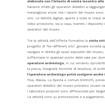
elaborata con l’intento di venire incontro all
Saranno infatti gli operatori didattici a raggiunge
meravigliose storie che i reperti del museo sono 
vivo. Le attività digitali, aperte a tutte le classi 
video proiezione, sia a casa, tramite i dispositivi
operatori del museo.
Tra le attività dell’offerta formativa la
visita vi
progetto di “be-different srls”, giovane società sp
navigare in diretta gli spazi espositivi del museo
soffermarsi in qualsiasi punto delle sale per d
operatore archeologo
, in cui verranno riprodotti
la pesca, insegnate tecniche di tessitura, di scrit
l’operatore archeologo potrà svolgersi anche 
Pisa, Massa, La Spezia e comuni limitrofi), preved
operatori didattici del museo potranno recarsi nel
I laboratori proposti sono differenziati per targe
Le attività sono su prenotazione e a pagamento.