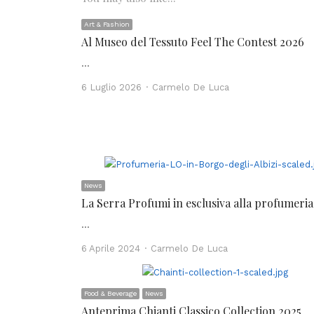
Art & Fashion
Al Museo del Tessuto Feel The Contest 2026
…
Author
6 Luglio 2026
Carmelo De Luca
News
La Serra Profumi in esclusiva alla profumeria
…
Author
6 Aprile 2024
Carmelo De Luca
Food & Beverage
News
Anteprima Chianti Classico Collection 2025