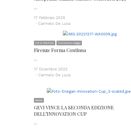
…
17 Febbraio 2025
Author
Carmelo De Luca
Art & Fashion
Turismo e viaggi
Firenze Forma Continua
…
17 Dicembre 2022
Author
Carmelo De Luca
News
GEVI VINCE LA SECONDA EDIZIONE
DELL’INNOVATION CUP
…