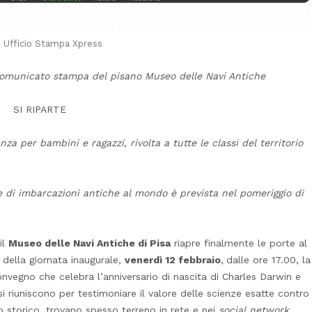
: Ufficio Stampa Xpress
 comunicato stampa del pisano Museo delle Navi Antiche
SI RIPARTE
za per bambini e ragazzi, rivolta a tutte le classi del territorio
 di imbarcazioni antiche al mondo è prevista nel pomeriggio di
il
Museo delle Navi Antiche di Pisa
riapre finalmente le porte al
 della giornata inaugurale,
venerdì 12 febbraio
,
dalle ore 17.00, la
nvegno che celebra l’anniversario di nascita di Charles Darwin e
 si riuniscono per testimoniare il valore delle scienze esatte contro
storico, trovano spesso terreno in rete e nei
social network
.