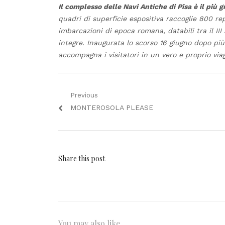
Il complesso delle Navi Antiche di Pisa è il più
quadri di superficie espositiva raccoglie 800 re
imbarcazioni di epoca romana, databili tra il III 
integre. Inaugurata lo scorso 16 giugno dopo più 
accompagna i visitatori in un vero e proprio viagg
Navigazione
Previous
Previous
MONTEROSOLA PLEASE
articoli
post:
Share this post
You may also like...