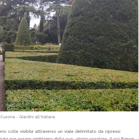
Cusona - Giardini all'Italiana
o colle visibile attraverso un viale delimitato da cipressi
iuta per essere emblema della sua storia secolare, il cui fianco