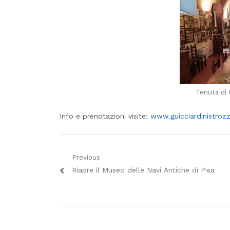
Tenuta di 
Info e prenotazioni visite:
www.guicciardinistrozz
Navigazione
Previous
Previous
Riapre il Museo delle Navi Antiche di Pisa
articoli
post: