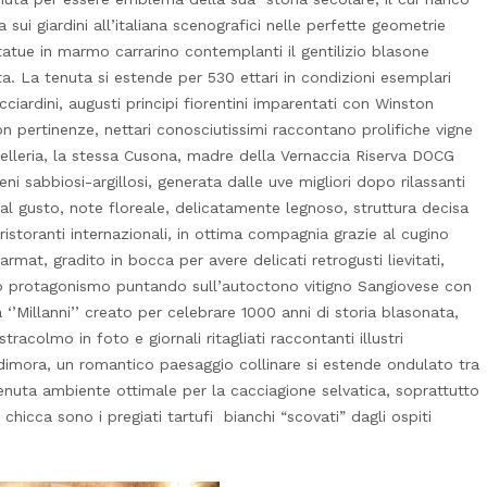
 sui giardini all’italiana scenografici nelle perfette geometrie
statue in marmo carrarino contemplanti il gentilizio blasone
a. La tenuta si estende per 530 ettari in condizioni esemplari
cciardini, augusti principi fiorentini imparentati con Winston
on pertinenze, nettari conosciutissimi raccontano prolifiche vigne
elleria, la stessa Cusona, madre della Vernaccia Riserva DOCG
ni sabbiosi-argillosi, generata dalle uve migliori dopo rilassanti
 al gusto, note floreale, delicatamente legnoso, struttura decisa
ristoranti internazionali, in ottima compagnia grazie al cugino
t, gradito in bocca per avere delicati retrogusti lievitati,
tano protagonismo puntando sull’autoctono vitigno Sangiovese con
’Millanni’’ creato per celebrare 1000 anni di storia blasonata,
tracolmo in foto e giornali ritagliati raccontanti illustri
 dimora, un romantico paesaggio collinare si estende ondulato tra
nuta ambiente ottimale per la cacciagione selvatica, soprattutto
a chicca sono i pregiati tartufi bianchi “scovati” dagli ospiti