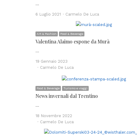
…
Author
6 Luglio 2021
Carmelo De Luca
Art & Fashion
Food & Beverage
Valentina Alaimo espone da Murà
…
19 Gennaio 2023
Author
Carmelo De Luca
Food & Beverage
Turismo e viaggi
News invernali dal Trentino
…
18 Novembre 2022
Author
Carmelo De Luca