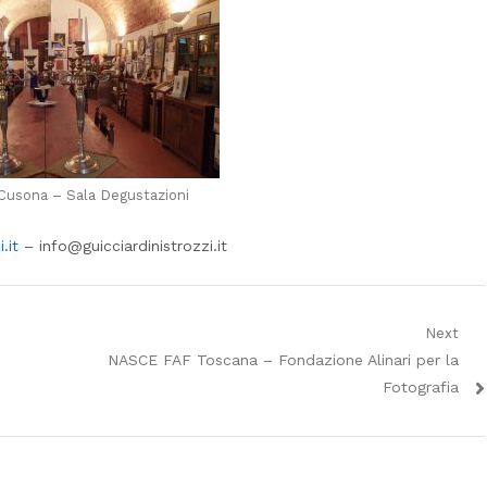
Cusona – Sala Degustazioni
i.it –
info@guicciardinistrozzi.it
Next
Next
NASCE FAF Toscana – Fondazione Alinari per la
post:
Fotografia