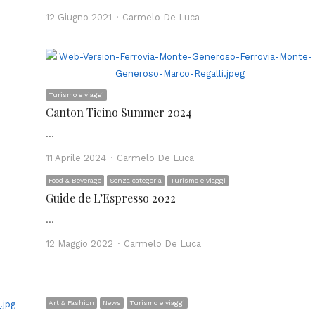
Author
12 Giugno 2021
Carmelo De Luca
Turismo e viaggi
Canton Ticino Summer 2024
…
Author
11 Aprile 2024
Carmelo De Luca
Food & Beverage
Senza categoria
Turismo e viaggi
Guide de L’Espresso 2022
…
Author
12 Maggio 2022
Carmelo De Luca
Art & Fashion
News
Turismo e viaggi