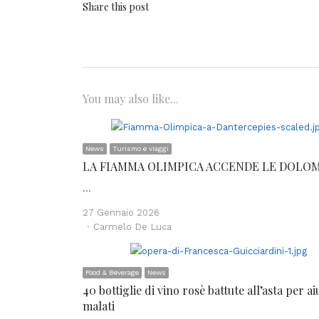
Share this post
You may also like...
News
Turismo e viaggi
LA FIAMMA OLIMPICA ACCENDE LE DOLOM
…
27 Gennaio 2026
Author
Carmelo De Luca
Food & Beverage
News
40 bottiglie di vino rosè battute all’asta per ai
malati