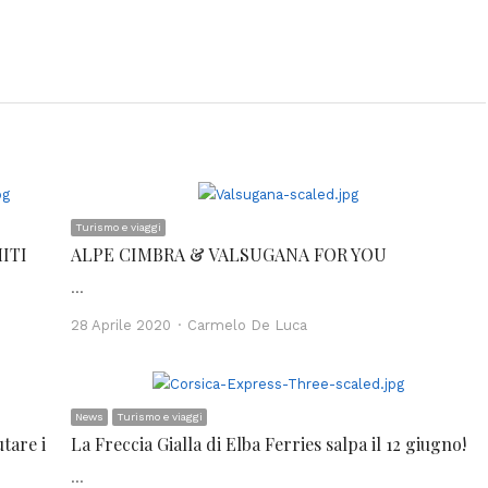
Turismo e viaggi
ITI
ALPE CIMBRA & VALSUGANA FOR YOU
…
Author
28 Aprile 2020
Carmelo De Luca
News
Turismo e viaggi
utare i
La Freccia Gialla di Elba Ferries salpa il 12 giugno!
…