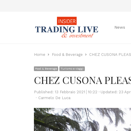
News
Home
Food & Beverage
CHEZ CUSONA PLEA
Food & Beverage
Turismo e viaggi
CHEZ CUSONA PLEA
Published:
13 Febbraio 2021
10:22
Updated: 23 Apr
Author
Carmelo De Luca