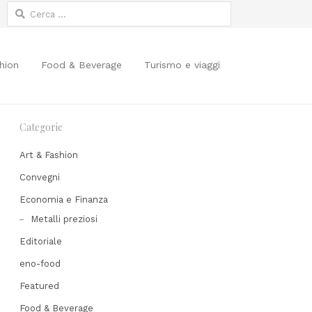
Ricerca
per:
hion
Food & Beverage
Turismo e viaggi
Categorie
Art & Fashion
Convegni
Economia e Finanza
Share
Metalli preziosi
his
Editoriale
post
eno-food
Featured
Food & Beverage