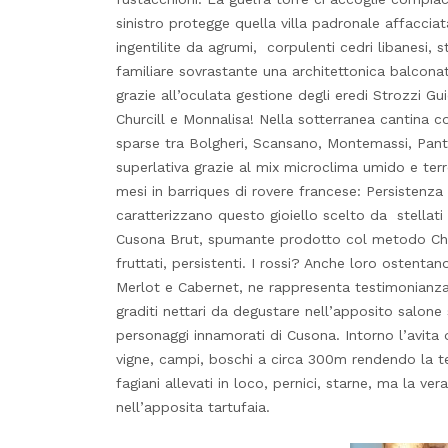
sinistro protegge quella villa padronale affacciata
ingentilite da agrumi, corpulenti cedri libanesi, 
familiare sovrastante una architettonica balconat
grazie all’oculata gestione degli eredi Strozzi Gui
Churcill e Monnalisa! Nella sotterranea cantina c
sparse tra Bolgheri, Scansano, Montemassi, Pant
superlativa grazie al mix microclima umido e terre
mesi in barriques di rovere francese: Persistenza
caratterizzano questo gioiello scelto da stellati 
Cusona Brut, spumante prodotto col metodo Charma
fruttati, persistenti. I rossi? Anche loro osten
Merlot e Cabernet, ne rappresenta testimonianza ‘
graditi nettari da degustare nell’apposito salone s
personaggi innamorati di Cusona. Intorno l’avita
vigne, campi, boschi a circa 300m rendendo la te
fagiani allevati in loco, pernici, starne, ma la ver
nell’apposita tartufaia.