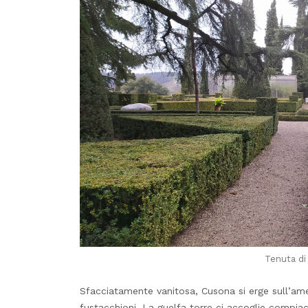
Tenuta di 
Sfacciatamente vanitosa, Cusona si erge sull’amen
fustacchioni. La guelfa torre ci accoglie compiac