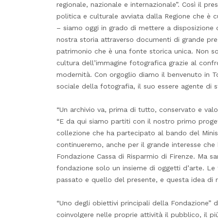
regionale, nazionale e internazionale”. Così il pr
politica e culturale avviata dalla Regione che è 
– siamo oggi in grado di mettere a disposizione di t
nostra storia attraverso documenti di grande pr
patrimonio che è una fonte storica unica. Non so
cultura dell’immagine fotografica grazie al conf
modernità. Con orgoglio diamo il benvenuto in To
sociale della fotografia, il suo essere agente di s
“Un archivio va, prima di tutto, conservato e val
“E da qui siamo partiti con il nostro primo proget
collezione che ha partecipato al bando del Minis
continueremo, anche per il grande interesse che 
Fondazione Cassa di Risparmio di Firenze. Ma sar
fondazione solo un insieme di oggetti d’arte. L
passato e quello del presente, e questa idea di r
“Uno degli obiettivi principali della Fondazione” 
coinvolgere nelle proprie attività il pubblico, il