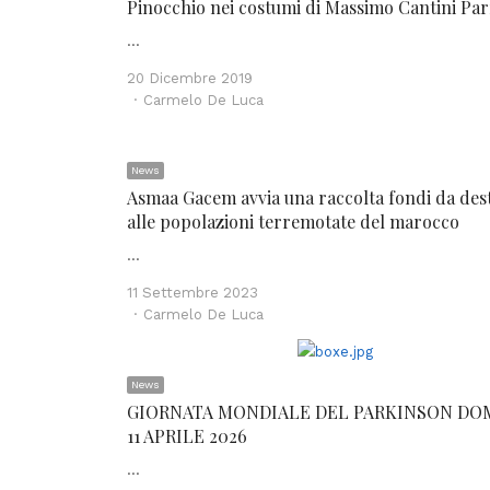
Pinocchio nei costumi di Massimo Cantini Par
…
20 Dicembre 2019
Author
Carmelo De Luca
News
Asmaa Gacem avvia una raccolta fondi da des
alle popolazioni terremotate del marocco
…
11 Settembre 2023
Author
Carmelo De Luca
News
GIORNATA MONDIALE DEL PARKINSON DO
11 APRILE 2026
…