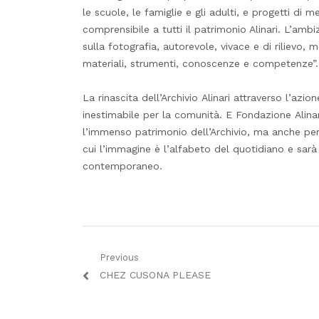
le scuole, le famiglie e gli adulti, e progetti di
comprensibile a tutti il patrimonio Alinari. L’amb
sulla fotografia, autorevole, vivace e di rilievo,
materiali, strumenti, conoscenze e competenze”.
La rinascita dell’Archivio Alinari attraverso l’az
inestimabile per la comunità. E Fondazione Alinar
l’immenso patrimonio dell’Archivio, ma anche pe
cui l’immagine è l’alfabeto del quotidiano e sarà l
contemporaneo.
Navigazione
Previous
Previous
CHEZ CUSONA PLEASE
articoli
post: