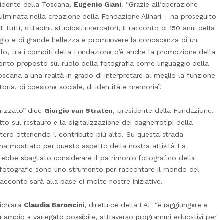
esidente della Toscana,
Eugenio Giani
. “Grazie all’operazione
culminata nella creazione della Fondazione Alinari – ha proseguito
utti, cittadini, studiosi, ricercatori, il racconto di 150 anni della
egio e di grande bellezza e promuovere la conoscenza di un
lo, tra i compiti della Fondazione c’è anche la promozione della
ronto proposto sul ruolo della fotografia come linguaggio della
scana a una realtà in grado di interpretare al meglio la funzione
toria, di coesione sociale, di identità e memoria”.
orizzato” dice
Giorgio van Straten
, presidente della Fondazione.
to sul restauro e la digitalizzazione dei dagherrotipi della
tero ottenendo il contributo più alto. Su questa strada
ha mostrato per questo aspetto della nostra attività La
ebbe sbagliato considerare il patrimonio fotografico della
e fotografie sono uno strumento per raccontare il mondo del
acconto sarà alla base di molte nostre iniziative.
dichiara
Claudia Baroncini
, direttrice della FAF “è raggiungere e
 più ampio e variegato possibile, attraverso programmi educativi per