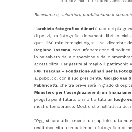
Fratelli Alinari. I tre fratelli Alinari 
Riceviamo e, volentieri, pubblichiamo il comun
L’
archivio fotografico Alinari
è uno dei più gran
di pezzi, tra fotografie, documenti, libri special
quasi 260 mila immagini digitali. Nel dicembre d
Regione Toscana
, con un’operazione di politica 
lo ha salvato dalla dispersione e dallo smembram
accessibilità. Per gestire al meglio il patrimonio 
FAF Toscana – Fondazione Alinari per la Fotog
al pubblico, con il suo presidente,
Giorgio van S
Fabbricotti
, che tra breve sarà in grado di ospitar
Ministero per l’assegnazione di un finanziament
progetti per il futuro, primo tra tutti un
luogo es
mostre temporanee. Mostre che nell’attesa del m
“Oggi si apre ufficialmente un capitolo tutto nuo
restituisce vita a un patrimonio fotografico di ine