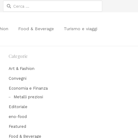
Ricerca
per:
hion
Food & Beverage
Turismo e viaggi
Categorie
Art & Fashion
Convegni
Economia e Finanza
Metalli preziosi
Editoriale
Share
his
eno-food
post
Featured
Food & Beverage