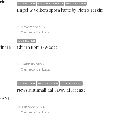
rini
Art & Fashion
Economia e Finanza
Food & Beverage
Engel & Völkers sposa l’arte by Pietro Terzini
…
11 Novembre 2025
Author
Carmelo De Luca
Art & Fashion
tinare
Chiara Boni F/W 2022
…
13 Gennaio 2022
Author
Carmelo De Luca
Art & Fashion
Food & Beverage
Turismo e viaggi
News autunnali dal Savoy di Firenze
MANI
…
25 Ottobre 2024
Author
Carmelo De Luca