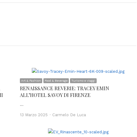
Art & Fashion
Food & Beverage
Turismo e viaggi
R
RENAISSANCE REVERIE: TRACEY EMIN
MI
ALL’HOTEL SAVOY DI FIRENZE
…
Author
13 Marzo 2025
Carmelo De Luca