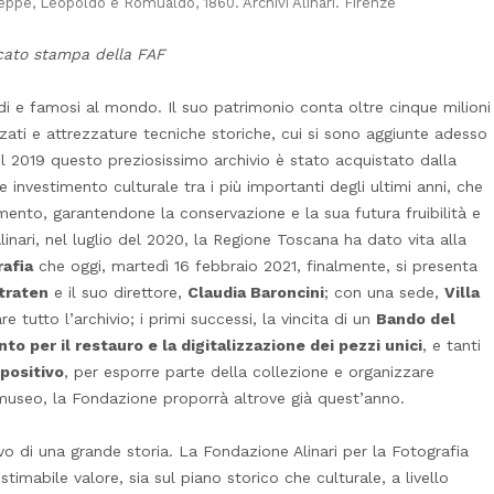
Giuseppe, Leopoldo e Romualdo, 1860. Archivi Alinari. Firenze
icato stampa della FAF
di e famosi al mondo. Il suo patrimonio conta oltre cinque milioni
izzati e attrezzature tecniche storiche, cui si sono aggiunte adesso
el 2019 questo preziosissimo archivio è stato acquistato dalla
e investimento culturale tra i più importanti degli ultimi anni, che
ento, garantendone la conservazione e la sua futura fruibilità e
Alinari, nel luglio del 2020, la Regione Toscana ha dato vita alla
rafia
che oggi, martedì 16 febbraio 2021, finalmente, si presenta
traten
e il suo direttore,
Claudia Baroncini
; con una sede,
Villa
e tutto l’archivio; i primi successi, la vincita di un
Bando del
o per il restauro e la digitalizzazione dei pezzi unici
, e tanti
positivo
, per esporre parte della collezione e organizzare
useo, la Fondazione proporrà altrove già quest’anno.
vo di una grande storia. La Fondazione Alinari per la Fotografia
stimabile valore, sia sul piano storico che culturale, a livello