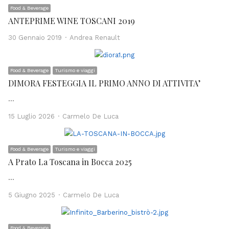
Food & Beverage
ANTEPRIME WINE TOSCANI 2019
Author
30 Gennaio 2019
Andrea Renault
Food & Beverage
Turismo e viaggi
DIMORA FESTEGGIA IL PRIMO ANNO DI ATTIVITA’
…
Author
15 Luglio 2026
Carmelo De Luca
Food & Beverage
Turismo e viaggi
A Prato La Toscana in Bocca 2025
…
Author
5 Giugno 2025
Carmelo De Luca
Food & Beverage