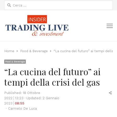
Ricerca
per:
M
Home
Food & Beverage
“La cucina del futuro” ai tempi della cr
Food & Beverage
“La cucina del futuro” ai
tempi della crisi del gas
Sh
Published:
18 Ottobre
thi
2022
13:23
Updated: 2 Gennaio
po
2023
08:55
Author
Carmelo De Luca