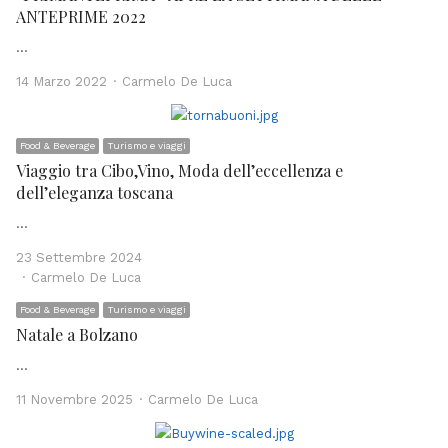
ANTEPRIME 2022
…
Author
14 Marzo 2022
Carmelo De Luca
Food & Beverage
Turismo e viaggi
Viaggio tra Cibo,Vino, Moda dell’eccellenza e
dell’eleganza toscana
…
23 Settembre 2024
Author
Carmelo De Luca
Food & Beverage
Turismo e viaggi
Natale a Bolzano
…
Author
11 Novembre 2025
Carmelo De Luca