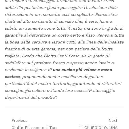
di trasporto e stoccaggio. Credo che Giotto Fanti Fresh
abbia l’impostazione giusta per seguire l’evoluzione della
ristorazione in un momento così complicato. Penso sia a
piatti ad alto contenuto di servizio che, è vero, hanno
subito un aumento come tutto il resto, ma sono in grado di
garantire al ristoratore un costo certo e fisso. Penso a tutta
la linea delle verdure e legumi cotti, alla linea delle insalate
fresche di quarta gamma, per non parlare della frutta
tagliata. Credo che Giotto Fanti Fresh sia in grado di
soddisfare sul prodotto fresco e spesso anche locale o
nazionale le esigenze di
una cucina più veloce e meno
costosa
, proponendo anche eccellenze di gusto e
particolarità del nostro territorio, garantendo ai ristoratori
consegne giornaliere evitando loro eccessivi stoccaggi e
deperimenti del prodotto”.
Navigazione
Previous
Next
Previous
Next
Olafur Eliasson e il Tuo
IL CILIEGIOLO, UNA