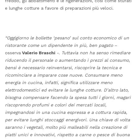
freddo, gli abbattimenti e le rigenerazioni, così come stufati
e lunghe cotture a favore di preparazioni più veloci.
“Oggigiorno le bollette ‘pesano’ sul conto economico di un
ristorante come un dipendente in più, ben pagato
–
osserva
Valerio Braschi
-.
Tuttavia non ha senso rimediare
riducendo il personale o aumentando i prezzi al consumo,
bensì è necessario reinventarsi, riscoprire la tecnica e
ricominciare a imparare cose nuove. Consumare meno
energia in cucina, infatti, significa utilizzare meno
elettrodomestici ed evitare le lunghe cotture. D’altro lato,
bisogna compensare facendo la spesa tutti i giorni, magari
riscoprendo profumi e colori dei mercati locali,
impegnandosi in una cucina espressa e a cottura rapida,
per evitare lunghi stoccaggi energivori. Una chiave di volta
saranno i vegetali, molto più malleabili nella creazione di
piatti unici e innovativi, rispetto a carne o pesce di buona