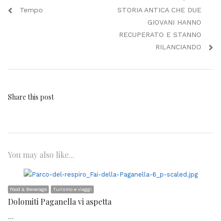
articoli
post:
post:
Tempo
STORIA ANTICA CHE DUE
GIOVANI HANNO
RECUPERATO E STANNO
RILANCIANDO
Share this post
You may also like...
Food & Beverage
Turismo e viaggi
Dolomiti Paganella vi aspetta
…