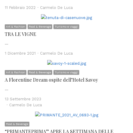
Author
11 Febbraio 2022
Carmelo De Luca
Art & Fashion
Food & Beverage
Turismo e viaggi
TRA LE VIGNE
…
Author
1 Dicembre 2021
Carmelo De Luca
Art & Fashion
Food & Beverage
Turismo e viaggi
A Florentine Dream ospite dell’Hotel Savoy
…
13 Settembre 2023
Author
Carmelo De Luca
Food & Beverage
“PRIMANTEPRIMA” APRE LA SETTIMANA DELLE