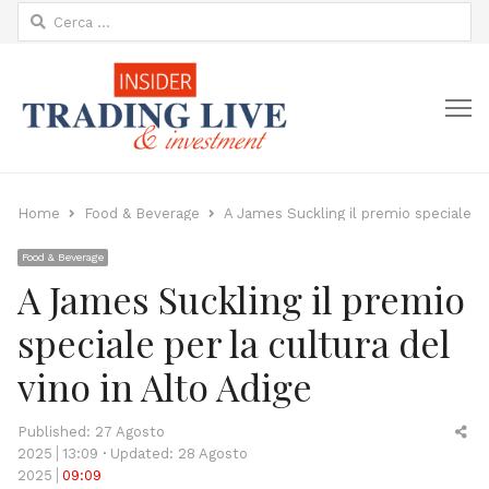
Ricerca
per:
M
Home
Food & Beverage
A James Suckling il premio speciale per
Food & Beverage
A James Suckling il premio
speciale per la cultura del
vino in Alto Adige
Sh
Published:
27 Agosto
thi
2025
13:09
Updated: 28 Agosto
po
2025
09:09