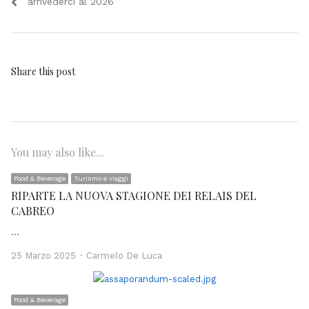
arrivederci al 2026
Share this post
You may also like...
Food & Beverage
Turismo e viaggi
RIPARTE LA NUOVA STAGIONE DEI RELAIS DEL
CABREO
…
Author
25 Marzo 2025
Carmelo De Luca
Food & Beverage