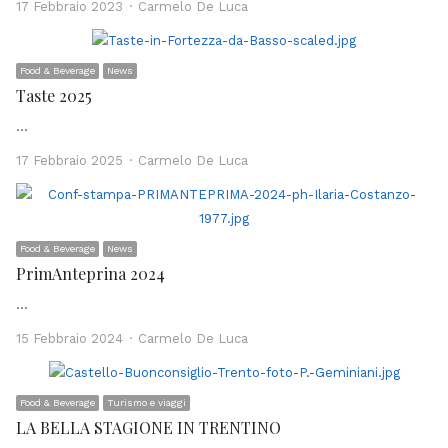
Author
17 Febbraio 2023
Carmelo De Luca
Food & Beverage
News
Taste 2025
…
Author
17 Febbraio 2025
Carmelo De Luca
Food & Beverage
News
PrimAnteprina 2024
…
Author
15 Febbraio 2024
Carmelo De Luca
Food & Beverage
Turismo e viaggi
LA BELLA STAGIONE IN TRENTINO