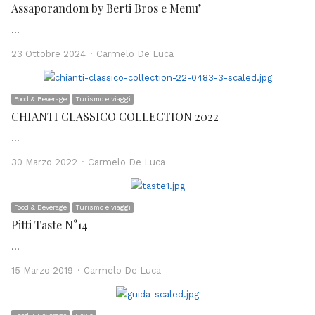
Assaporandom by Berti Bros e Menu’
…
Author
23 Ottobre 2024
Carmelo De Luca
Food & Beverage
Turismo e viaggi
CHIANTI CLASSICO COLLECTION 2022
…
Author
30 Marzo 2022
Carmelo De Luca
Food & Beverage
Turismo e viaggi
Pitti Taste N°14
…
Author
15 Marzo 2019
Carmelo De Luca