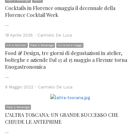
Food & Beverage
News
Cocktails in Florence omaggia il decennale della
Florence Cocktail Week
…
Author
18 Aprile 2026
Carmelo De Luca
Art & Fashion
Food & Beverage
Turismo e viaggi
Food & Design, tre giorni di degustazioni in atelier,
botteghe e aziende Dal 13 al 15 maggio a Firenze torna
Enogastronomica
…
Author
9 Maggio 2022
Carmelo De Luca
Food & Beverage
L’ALTRA TOSCANA: UN GRANDE SUCCESSO CHE
CHIUDE LE ANTEPRIME
…