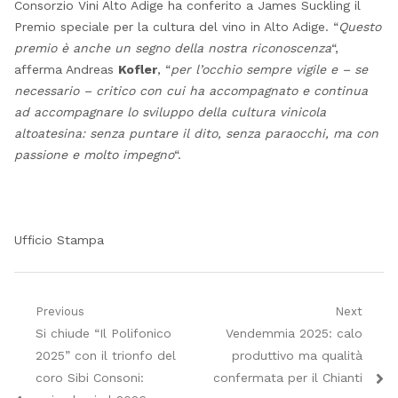
Consorzio Vini Alto Adige ha conferito a James Suckling il
Premio speciale per la cultura del vino in Alto Adige. “
Questo
premio è anche un segno della nostra riconoscenza
“,
afferma Andreas
Kofler
, “
per l’occhio sempre vigile e – se
necessario – critico con cui ha accompagnato e continua
ad accompagnare lo sviluppo della cultura vinicola
altoatesina: senza puntare il dito, senza paraocchi, ma con
passione e molto impegno
“.
Ufficio Stampa
Navigazione
Previous
Next
Previous
Next
Si chiude “Il Polifonico
Vendemmia 2025: calo
articoli
post:
post:
2025” con il trionfo del
produttivo ma qualità
coro Sibi Consoni:
confermata per il Chianti