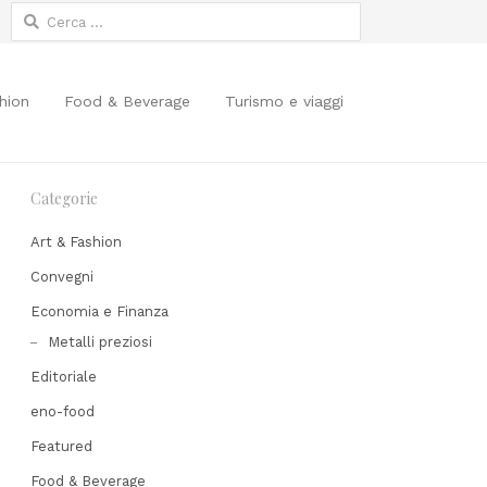
Ricerca
per:
hion
Food & Beverage
Turismo e viaggi
Categorie
Art & Fashion
Convegni
Economia e Finanza
Metalli preziosi
Editoriale
Share
his
eno-food
post
Featured
Food & Beverage