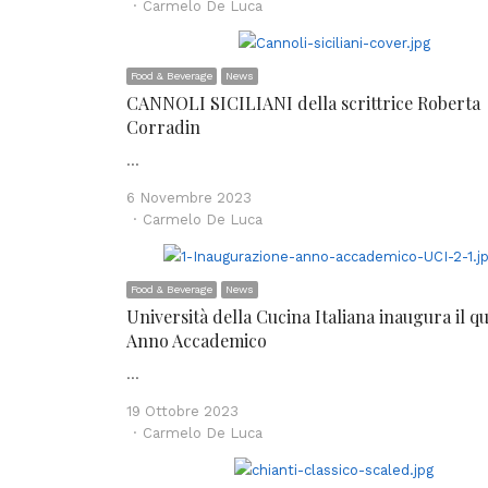
Author
Carmelo De Luca
Food & Beverage
News
CANNOLI SICILIANI della scrittrice Roberta
Corradin
…
6 Novembre 2023
Author
Carmelo De Luca
Food & Beverage
News
Università della Cucina Italiana inaugura il q
Anno Accademico
…
19 Ottobre 2023
Author
Carmelo De Luca