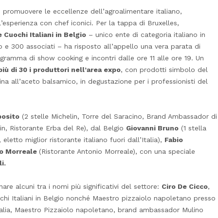
di promuovere le eccellenze dell’agroalimentare italiano,
’esperienza con chef iconici. Per la tappa di Bruxelles,
 Cuochi Italiani in Belgio
– unico ente di categoria italiano in
io e 300 associati – ha risposto all’appello una vera parata di
ogramma di show cooking e incontri dalle ore 11 alle ore 19. Un
più di 30 i produttori nell’area expo
, con prodotti simbolo del
rina all’aceto balsamico, in degustazione per i professionisti del
posito
(2 stelle Michelin, Torre del Saracino, Brand Ambassador di
lin, Ristorante Erba del Re), dal Belgio
Giovanni Bruno
(1 stella
letto miglior ristorante italiano fuori dall’Italia),
Fabio
o Morreale
(Ristorante Antonio Morreale), con una speciale
i.
re alcuni tra i nomi più significativi del settore:
Ciro De Cicco
,
chi Italiani in Belgio nonché Maestro pizzaiolo napoletano presso
Italia, Maestro Pizzaiolo napoletano, brand ambassador Mulino