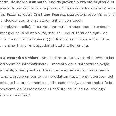
mondo;
Bernardo d’Annolfo
, che da giovane pizzaiolo originario di
ana a Bruxelles con la sua pizzeria “Educazione Napoletana” ed è
 Top Pizza Europa”;
Cristiano Scarcia
, pizzaiolo presso Mi.To, che
e, dedicandosi a unire sapori antichi con tocchi
“La pizza è bella”, di cui ha contribuito al successo nelle sedi a
mpegno nella sostenibilità, incluso l’uso di forni ecologici; da
i pizza contemporanea oggi influencer con i suoi social, oltre
e, nonché Brand Ambassador di Latteria Sorrentina.
ra
Alessandro Schiatti,
Amministratore Delegato di I Love Italian
astronomico internazionale. Il mercato della ristorazione belga
nazionali, e per questo offre un terreno fertile per l’incremento
amo a creare un ponte tra i produttori italiani e gli operatori del
solidare l’apprezzamento per il made in Italy. Siamo molto felici
esidente dell’Associazione Cuochi Italiani in Belgio, che ogni
a sul territorio”.