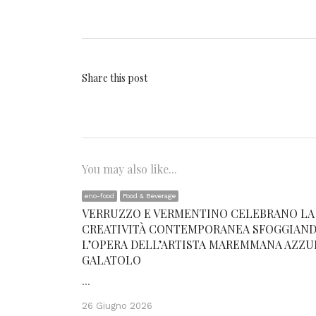
articoli
post:
Share this post
You may also like...
eno-food
Food & Beverage
VERRUZZO E VERMENTINO CELEBRANO LA
CREATIVITÀ CONTEMPORANEA SFOGGIAN
L’OPERA DELL’ARTISTA MAREMMANA AZZU
GALATOLO
…
26 Giugno 2026