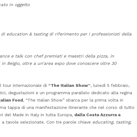
cato in oggetto
to di education & tasting di riferimento
per i professionisti della
ance e talk con chef premiati e maestri della pizza,
in
 in Belgio,
oltre a un’area expo dove conoscere oltre 30
l tour internazionale di
“The Italian Show”
, lunedì 5 febbraio,
tici, degustazioni e un programma parallelo dedicato alla regina
talian Food
, “The Italian Show” sbarca per la prima volta in
prima tappa di una manifestazione itinerante che nel corso di tutto
i del Made in Italy in tutta Europa,
dalla Costa Azzurra a
o a tavole selezionate. Con tre parole chiave
educating, tasting,