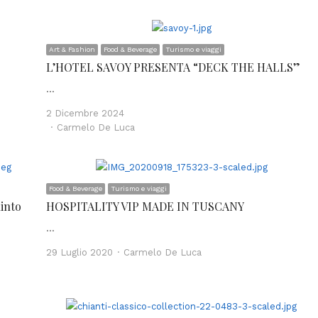
Art & Fashion
Food & Beverage
Turismo e viaggi
L’HOTEL SAVOY PRESENTA “DECK THE HALLS”
…
2 Dicembre 2024
Author
Carmelo De Luca
Food & Beverage
Turismo e viaggi
uinto
HOSPITALITY VIP MADE IN TUSCANY
…
Author
29 Luglio 2020
Carmelo De Luca