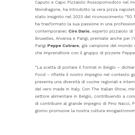
Caputo e Capo Pizzaiolo Rossopomodoro nel 
Mondragone, ha introdotto la vera pizza napolet
stato insignito nel 2023 del riconoscimento “50
ha trasformato la sua passione in una profession
contemporanei;
Ciro Dario
, esperto pizzaiolo di 
Bruxelles, Anversa e Parigi, premiate anche per l’i
Parigi
Peppe Cutraro
, già campione del mondo d
che imprenditore con il gruppo di pizzerie Pepp
“La scelta di portare il format in Belgio – dichia
Food – riflette il nostro impegno nel contesto g
presenta una diversità di cucine regionali e inter
del vero made in Italy. Con The Italian Show, miri
settore alimentare in Belgio, contribuendo a con
di contribuire al grande impegno di Pino Nacci, Pr
giorno promuove la nostra cultura enogastronomic