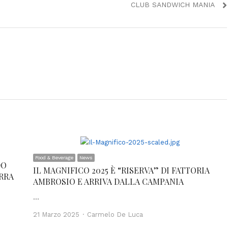
post:
CLUB SANDWICH MANIA
Food & Beverage
News
DO
IL MAGNIFICO 2025 È “RISERVA” DI FATTORIA
RRA
AMBROSIO E ARRIVA DALLA CAMPANIA
…
Author
21 Marzo 2025
Carmelo De Luca