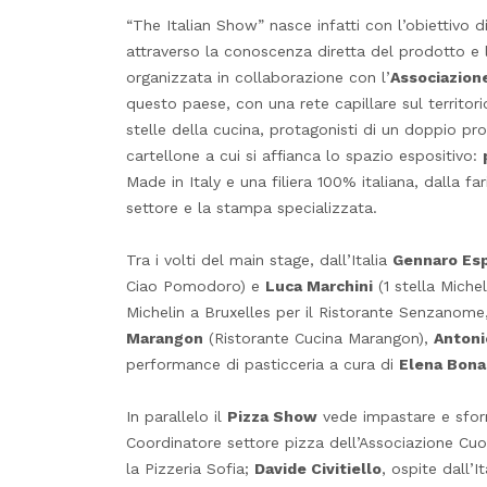
“The Italian Show” nasce infatti con l’obiettivo 
attraverso la conoscenza diretta del prodotto e l
organizzata in collaborazione con l’
Associazione
questo paese, con una rete capillare sul territor
stelle della cucina, protagonisti di un doppio pr
cartellone a cui si affianca lo spazio espositivo:
Made in Italy e una filiera 100% italiana, dalla fa
settore e la stampa specializzata.
Tra i volti del main stage, dall’Italia
Gennaro Es
Ciao Pomodoro) e
Luca Marchini
(1 stella Miche
Michelin a Bruxelles per il Ristorante Senzanome, e
Marangon
(Ristorante Cucina Marangon),
Antoni
performance di pasticceria a cura di
Elena Bonal
In parallelo il
Pizza Show
vede impastare e sforna
Coordinatore settore pizza dell’Associazione Cuo
la Pizzeria Sofia;
Davide Civitiello
, ospite dall’