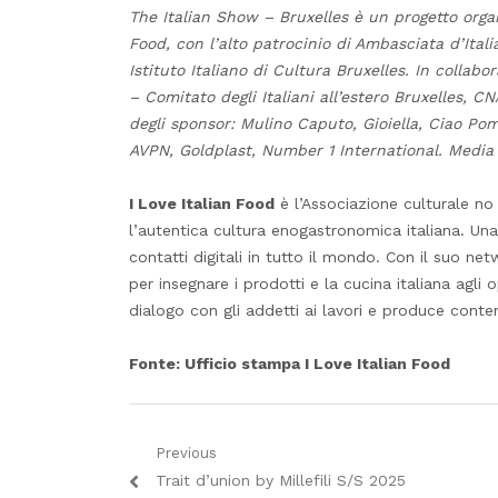
The Italian Show – Bruxelles è un progetto organi
Food, con l’alto patrocinio di Ambasciata d’Italia
Istituto Italiano di Cultura Bruxelles. In coll
– Comitato degli Italiani all’estero Bruxelles, CN
degli sponsor: Mulino Caputo, Gioiella, Ciao Pom
AVPN, Goldplast, Number 1 International. Media P
I Love Italian Food
è l’Associazione culturale no
l’autentica cultura enogastronomica italiana. Una
contatti digitali in tutto il mondo. Con il suo ne
per insegnare i prodotti e la cucina italiana agli 
dialogo con gli addetti ai lavori e produce conten
Fonte: Ufficio stampa I Love Italian Food
Navigazione
Previous
Previous
Trait d’union by Millefili S/S 2025