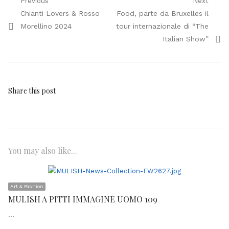
Navigazione
Previous
Next
Previous
Next
Chianti Lovers & Rosso
Food, parte da Bruxelles il
articoli
post:
post:
Morellino 2024
tour internazionale di “The
Italian Show”
Share this post
You may also like...
Art & Fashion
MULISH A PITTI IMMAGINE UOMO 109
…