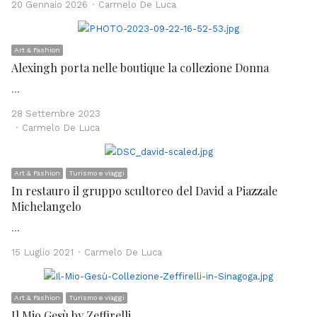
Author
20 Gennaio 2026
Carmelo De Luca
Art & Fashion
Alexingh porta nelle boutique la collezione Donna
…
28 Settembre 2023
Author
Carmelo De Luca
Art & Fashion
Turismo e viaggi
In restauro il gruppo scultoreo del David a Piazzale
Michelangelo
…
Author
15 Luglio 2021
Carmelo De Luca
Art & Fashion
Turismo e viaggi
Il Mio Gesù by Zeffirelli