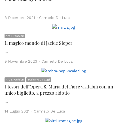
…
Author
8 Dicembre 2021
Carmelo De Luca
Art & Fashion
Il magico mondo di Jackie Sleper
…
Author
9 Novembre 2023
Carmelo De Luca
Art & Fashion
Turismo e viaggi
I tesori dell’Opera S. Maria del Fiore visitabili con un
unico biglietto, a prezzo ridotto
…
Author
14 Luglio 2021
Carmelo De Luca