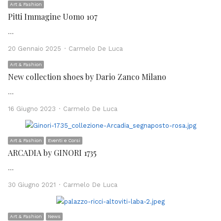
Art & Fashion
Pitti Immagine Uomo 107
…
Author
20 Gennaio 2025
Carmelo De Luca
Art & Fashion
New collection shoes by Dario Zanco Milano
…
Author
16 Giugno 2023
Carmelo De Luca
Art & Fashion
Eventi e Corsi
ARCADIA by GINORI 1735
…
Author
30 Giugno 2021
Carmelo De Luca
Art & Fashion
News