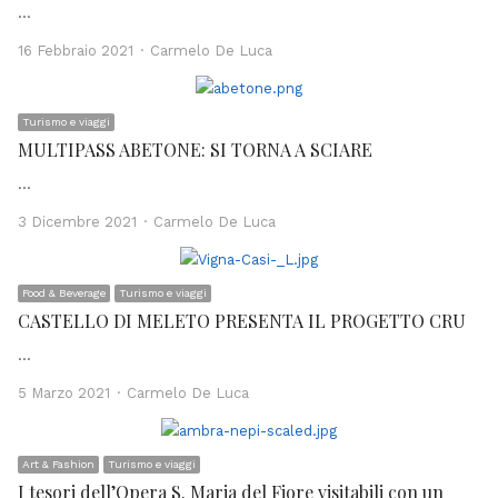
…
Author
16 Febbraio 2021
Carmelo De Luca
Turismo e viaggi
MULTIPASS ABETONE: SI TORNA A SCIARE
…
Author
3 Dicembre 2021
Carmelo De Luca
Food & Beverage
Turismo e viaggi
CASTELLO DI MELETO PRESENTA IL PROGETTO CRU
…
Author
5 Marzo 2021
Carmelo De Luca
Art & Fashion
Turismo e viaggi
I tesori dell’Opera S. Maria del Fiore visitabili con un