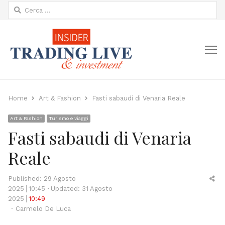
Ricerca
per:
M
Home
Art & Fashion
Fasti sabaudi di Venaria Reale
Art & Fashion
Turismo e viaggi
Fasti sabaudi di Venaria
Reale
Sh
Published:
29 Agosto
thi
2025
10:45
Updated: 31 Agosto
po
2025
10:49
Author
Carmelo De Luca