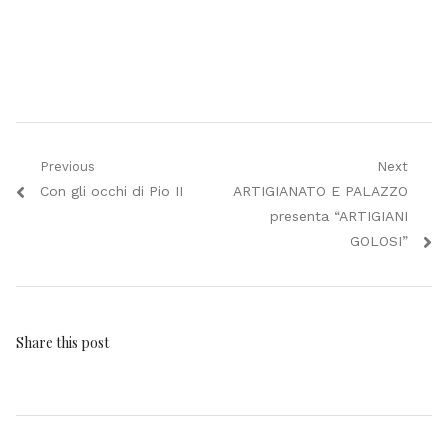
Navigazione
Previous
Next
Previous
Next
Con gli occhi di Pio II
ARTIGIANATO E PALAZZO
articoli
post:
post:
presenta “ARTIGIANI
GOLOSI”
Share this post