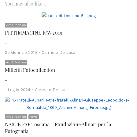
You may also like...
Art & Fashion
PITTIMMAGINE F/W 2019
…
Author
25 Gennaio 2019
Carmelo De Luca
Art & Fashion
Millefili Fotocollection
…
Author
1 Luglio 2024
Carmelo De Luca
Art & Fashion
News
NASCE FAF Toscana – Fondazione Alinari per la
Fotografia