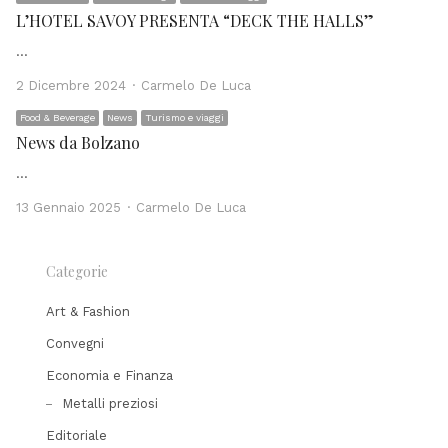
L’HOTEL SAVOY PRESENTA “DECK THE HALLS”
…
Author
2 Dicembre 2024
Carmelo De Luca
Food & Beverage
News
Turismo e viaggi
News da Bolzano
…
Author
13 Gennaio 2025
Carmelo De Luca
Categorie
Art & Fashion
Convegni
Economia e Finanza
Metalli preziosi
Editoriale