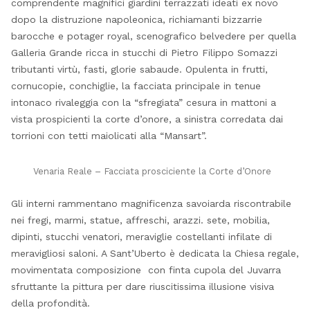
comprendente magnifici giardini terrazzati ideati ex novo
dopo la distruzione napoleonica, richiamanti bizzarrie
barocche e potager royal, scenografico belvedere per quella
Galleria Grande ricca in stucchi di Pietro Filippo Somazzi
tributanti virtù, fasti, glorie sabaude. Opulenta in frutti,
cornucopie, conchiglie, la facciata principale in tenue
intonaco rivaleggia con la “sfregiata” cesura in mattoni a
vista prospicienti la corte d’onore, a sinistra corredata dai
torrioni con tetti maiolicati alla “Mansart”.
Venaria Reale – Facciata prosciciente la Corte d’Onore
Gli interni rammentano magnificenza savoiarda riscontrabile
nei fregi, marmi, statue, affreschi, arazzi. sete, mobilia,
dipinti, stucchi venatori, meraviglie costellanti infilate di
meravigliosi saloni. A Sant’Uberto è dedicata la Chiesa regale,
movimentata composizione con finta cupola del Juvarra
sfruttante la pittura per dare riuscitissima illusione visiva
della profondità.