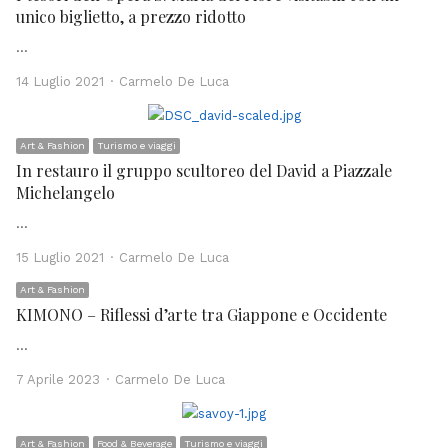
unico biglietto, a prezzo ridotto
…
Author
14 Luglio 2021
Carmelo De Luca
Art & Fashion
Turismo e viaggi
In restauro il gruppo scultoreo del David a Piazzale
Michelangelo
…
Author
15 Luglio 2021
Carmelo De Luca
Art & Fashion
KIMONO – Riflessi d’arte tra Giappone e Occidente
…
Author
7 Aprile 2023
Carmelo De Luca
Art & Fashion
Food & Beverage
Turismo e viaggi