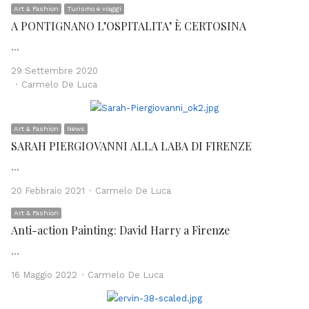
Art & Fashion
Turismo e viaggi
A PONTIGNANO L’OSPITALITA’ È CERTOSINA
…
29 Settembre 2020
Author
Carmelo De Luca
Art & Fashion
News
SARAH PIERGIOVANNI ALLA LABA DI FIRENZE
…
Author
20 Febbraio 2021
Carmelo De Luca
Art & Fashion
Anti-action Painting: David Harry a Firenze
…
Author
16 Maggio 2022
Carmelo De Luca