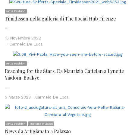
Art & Fashion
Timidissen nella galleria di The Social Hub Firenze
…
16 Novembre 2022
Author
Carmelo De Luca
Art & Fashion
Reaching for the Stars. Da Maurizio Cattelan a Lynette
Yiadom-Boakye
…
Author
5 Marzo 2023
Carmelo De Luca
Art & Fashion
Turismo e viaggi
News da Artigianato a Palazzo