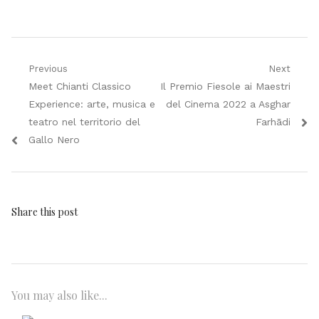
Navigazione
Previous
Next
Previous
Next
Meet Chianti Classico
Il Premio Fiesole ai Maestri
articoli
post:
post:
Experience: arte, musica e
del Cinema 2022 a Asghar
teatro nel territorio del
Farhādi
Gallo Nero
Share this post
You may also like...