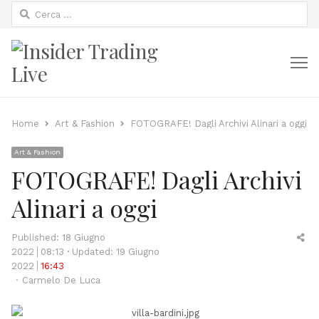
Ricerca
per:
M
Home
Art & Fashion
FOTOGRAFE! Dagli Archivi Alinari a oggi
Art & Fashion
FOTOGRAFE! Dagli Archivi
Alinari a oggi
Sh
Published:
18 Giugno
thi
2022
08:13
Updated: 19 Giugno
po
2022
16:43
Author
Carmelo De Luca