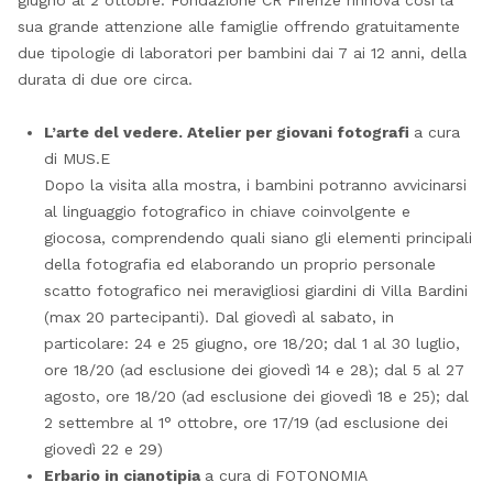
giugno al 2 ottobre. Fondazione CR Firenze rinnova così la
sua grande attenzione alle famiglie offrendo gratuitamente
due tipologie di laboratori per bambini dai 7 ai 12 anni, della
durata di due ore circa.
L’arte del vedere. Atelier per giovani fotografi
a cura
di MUS.E
Dopo la visita alla mostra, i bambini potranno avvicinarsi
al linguaggio fotografico in chiave coinvolgente e
giocosa, comprendendo quali siano gli elementi principali
della fotografia ed elaborando un proprio personale
scatto fotografico nei meravigliosi giardini di Villa Bardini
(max 20 partecipanti). Dal giovedì al sabato, in
particolare: 24 e 25 giugno, ore 18/20; dal 1 al 30 luglio,
ore 18/20 (ad esclusione dei giovedì 14 e 28); dal 5 al 27
agosto, ore 18/20 (ad esclusione dei giovedì 18 e 25); dal
2 settembre al 1° ottobre, ore 17/19 (ad esclusione dei
giovedì 22 e 29)
Erbario in cianotipia
a cura di FOTONOMIA