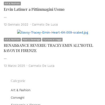
Art & Fashion
Ervin Latimer a Pittimmagini Uomo
…
Author
12 Gennaio 2022
Carmelo De Luca
Art & Fashion
Food & Beverage
Turismo e viaggi
RENAISSANCE REVERIE: TRACEY EMIN ALL’HOTEL
SAVOY DI FIRENZE
…
Author
13 Marzo 2025
Carmelo De Luca
Categorie
Art & Fashion
Convegni